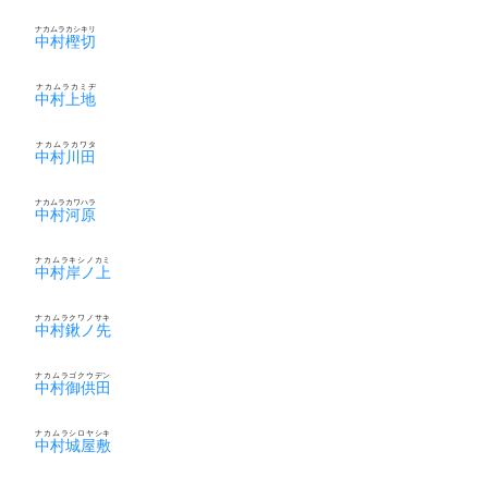
ナカムラカシキリ
中村樫切
ナカムラカミヂ
中村上地
ナカムラカワタ
中村川田
ナカムラカワハラ
中村河原
ナカムラキシノカミ
中村岸ノ上
ナカムラクワノサキ
中村鍬ノ先
ナカムラゴクウデン
中村御供田
ナカムラシロヤシキ
中村城屋敷