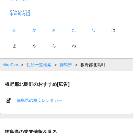
ナカムラヨイマダ
中村與今田
あ
か
さ
た
な
は
ま
や
ら
わ
MapFan
>
住所一覧検索
>
徳島県
>
板野郡北島町
板野郡北島町のおすすめ[広告]
徳島県の格安レンタカー
徳島県の未来情報を見る