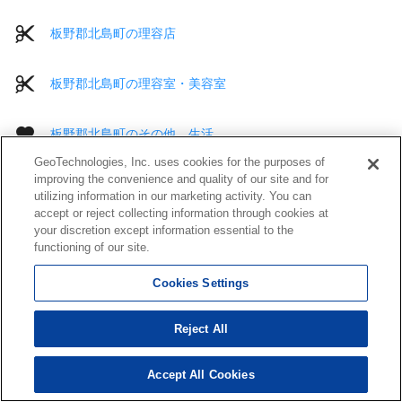
板野郡北島町の理容店
板野郡北島町の理容室・美容室
板野郡北島町のその他 生活
GeoTechnologies, Inc. uses cookies for the purposes of
improving the convenience and quality of our site and for
utilizing information in our marketing activity. You can
accept or reject collecting information through cookies at
住所確認サービス
your discretion except information essential to the
住所表記をクレンジングできるクラウドサービス
functioning of our site.
Cookies Settings
Reject All
Accept All Cookies
運営会社