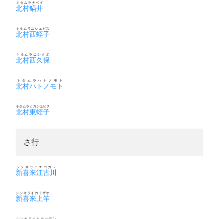
キタムラナベイ
北村鍋井
キタムラニシエビス
北村西蛭子
キタムラニシクボ
北村西久保
キタムラハトノモト
北村ハトノモト
キタムラヒガシエビス
北村東蛭子
さ行
シンキライエコガワ
新喜来江古川
シンキライカミザオ
新喜来上竿
シンキライキタコデン