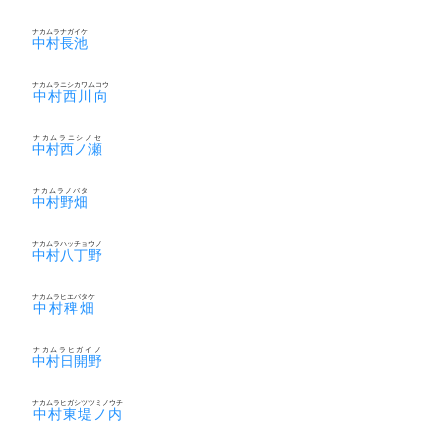
ナカムラナガイケ
中村長池
ナカムラニシカワムコウ
中村西川向
ナカムラニシノセ
中村西ノ瀬
ナカムラノバタ
中村野畑
ナカムラハッチョウノ
中村八丁野
ナカムラヒエバタケ
中村稗畑
ナカムラヒガイノ
中村日開野
ナカムラヒガシツツミノウチ
中村東堤ノ内