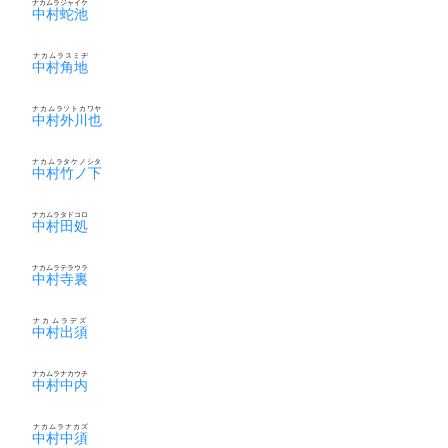
ナカムラジャイケ
中村蛇池
ナカムラスミヂ
中村角地
ナカムラソトカワヤ
中村外川也
ナカムラタケノシタ
中村竹ノ下
ナカムラタドコロ
中村田処
ナカムラテラウラ
中村寺裏
ナカムラデズ
中村出須
ナカムラナカウチ
中村中内
ナカムラナカズ
中村中須