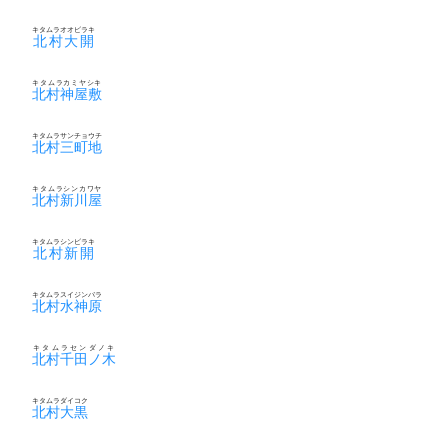
キタムラオオビラキ
北村大開
キタムラカミヤシキ
北村神屋敷
キタムラサンチョウチ
北村三町地
キタムラシンカワヤ
北村新川屋
キタムラシンビラキ
北村新開
キタムラスイジンバラ
北村水神原
キタムラセンダノキ
北村千田ノ木
キタムラダイコク
北村大黒