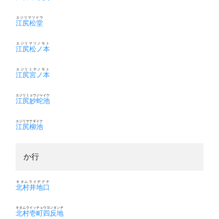
エジリマツドウ
江尻松堂
エジリマツノモト
江尻松ノ本
エジリミヤノモト
江尻宮ノ本
エジリミョウジャイケ
江尻妙蛇池
エジリヤナギイケ
江尻柳池
か行
キタムライヂグチ
北村井地口
キタムライッチョウヨンタンチ
北村壱町四反地