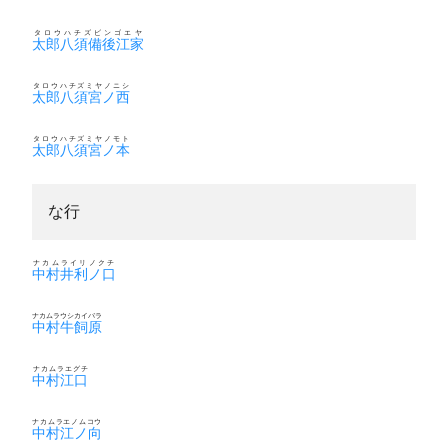
タロウハチズビンゴエヤ
太郎八須備後江家
タロウハチズミヤノニシ
太郎八須宮ノ西
タロウハチズミヤノモト
太郎八須宮ノ本
な行
ナカムライリノクチ
中村井利ノ口
ナカムラウシカイバラ
中村牛飼原
ナカムラエグチ
中村江口
ナカムラエノムコウ
中村江ノ向