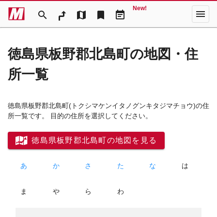
New!
menu
search
map
bookmark
event_note
徳島県板野郡北島町の地図・住
所一覧
徳島県板野郡北島町
(トクシマケンイタノグンキタジマチョウ)
の住
所一覧です。 目的の住所を選択してください。
徳島県板野郡北島町の地図を見る
あ
か
さ
た
な
は
ま
や
ら
わ