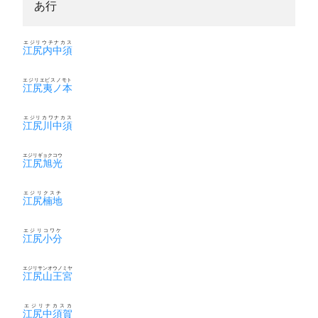
あ行
エジリウチナカス
江尻内中須
エジリエビスノモト
江尻夷ノ本
エジリカワナカス
江尻川中須
エジリギョクコウ
江尻旭光
エジリクスチ
江尻楠地
エジリコワケ
江尻小分
エジリサンオウノミヤ
江尻山王宮
エジリナカスカ
江尻中須賀