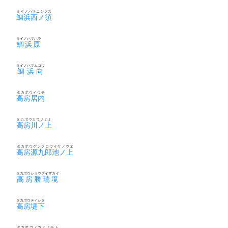
タイノハマニシノス
鯛浜西ノ須
タイノハマハラ
鯛浜原
タイノハマムコウ
鯛浜向
タカボウイウチ
高房居内
タカボウカワノカミ
高房川ノ上
タカボウゲンクロウイケノウエ
高房源九郎池ノ上
タカボウショウズイザカイ
高房勝瑞境
タカボウテイシタ
高房堤下
タカボウノガミノモト