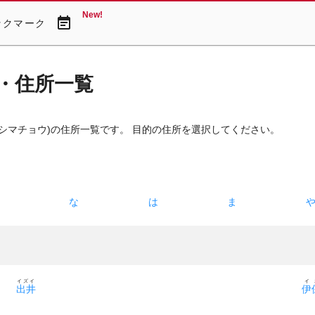
New!
event_note
ックマーク
・住所一覧
シマチョウ)
の住所一覧です。 目的の住所を選択してください。
た
な
は
ま
イズイ
イ
出井
伊