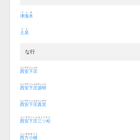
ツミキ
津海木
ドイ
土居
な行
ニシアゲノショウ
西安下庄
ニシアゲノショウゲンメイ
西安下庄源明
ニシアゲノショウシングウ
西安下庄真宮
ニシアゲノショウミツマツ
西安下庄三ツ松
ニシガタオツミ
西方小積