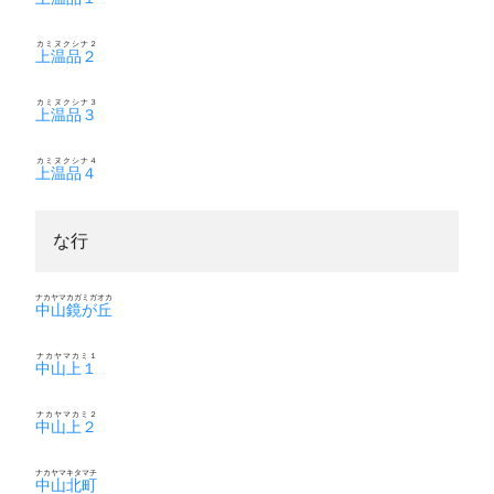
カミヌクシナ２
上温品２
カミヌクシナ３
上温品３
カミヌクシナ４
上温品４
な行
ナカヤマカガミガオカ
中山鏡が丘
ナカヤマカミ１
中山上１
ナカヤマカミ２
中山上２
ナカヤマキタマチ
中山北町