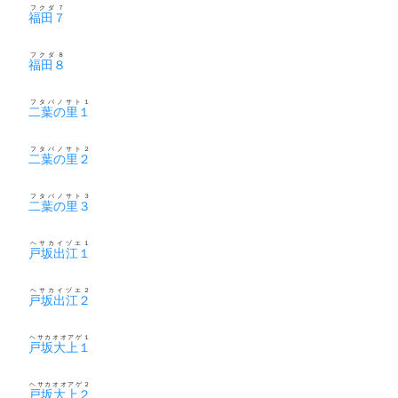
フクダ７
福田７
フクダ８
福田８
フタバノサト１
二葉の里１
フタバノサト２
二葉の里２
フタバノサト３
二葉の里３
ヘサカイヅエ１
戸坂出江１
ヘサカイヅエ２
戸坂出江２
ヘサカオオアゲ１
戸坂大上１
ヘサカオオアゲ２
戸坂大上２