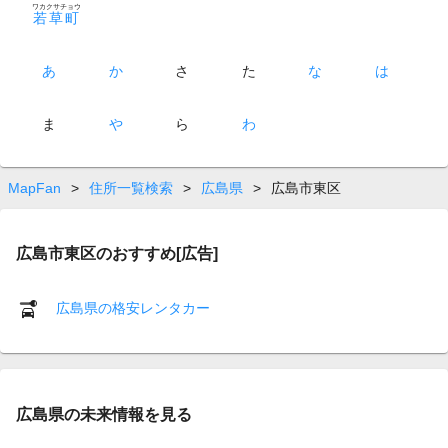
ワカクサチョウ
若草町
あ
か
さ
た
な
は
ま
や
ら
わ
MapFan
>
住所一覧検索
>
広島県
>
広島市東区
広島市東区のおすすめ[広告]
広島県の格安レンタカー
広島県の未来情報を見る