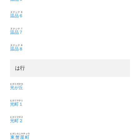
ヌクシナ６
温品６
ヌクシナ７
温品７
ヌクシナ８
温品８
は行
ヒカリガオカ
光が丘
ヒカリマチ１
光町１
ヒカリマチ２
光町２
ヒガシカニヤチョウ
東蟹屋町