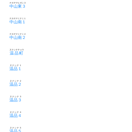
ナカヤマヒガシ３
中山東３
ナカヤマミナミ１
中山南１
ナカヤマミナミ２
中山南２
ヌクシナチョウ
温品町
ヌクシナ１
温品１
ヌクシナ２
温品２
ヌクシナ３
温品３
ヌクシナ４
温品４
ヌクシナ５
温品５