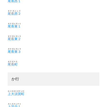
尾長西１
オナガニシ２
尾長西２
オナガヒガシ１
尾長東１
オナガヒガシ２
尾長東２
オナガヒガシ３
尾長東３
オナガマチ
尾長町
か行
カミオオスガチョウ
上大須賀町
カミヌクシナ１
上温品１