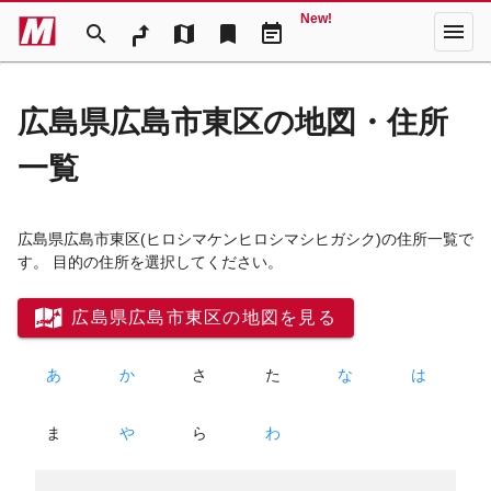
New!
menu
search
map
bookmark
event_note
広島県広島市東区の地図・住所
一覧
広島県広島市東区
(ヒロシマケンヒロシマシヒガシク)
の住所一覧で
す。 目的の住所を選択してください。
広島県広島市東区の地図を見る
あ
か
さ
た
な
は
ま
や
ら
わ