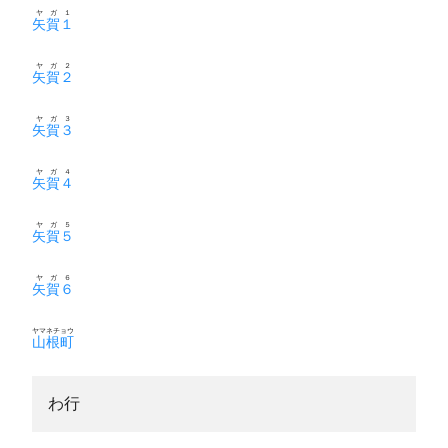
ヤガ１
矢賀１
ヤガ２
矢賀２
ヤガ３
矢賀３
ヤガ４
矢賀４
ヤガ５
矢賀５
ヤガ６
矢賀６
ヤマネチョウ
山根町
わ行