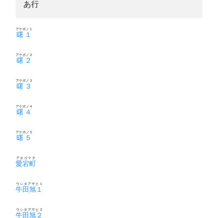
あ行
アケボノ１
曙１
アケボノ２
曙２
アケボノ３
曙３
アケボノ４
曙４
アケボノ５
曙５
アタゴマチ
愛宕町
ウシタアサヒ１
牛田旭１
ウシタアサヒ２
牛田旭２