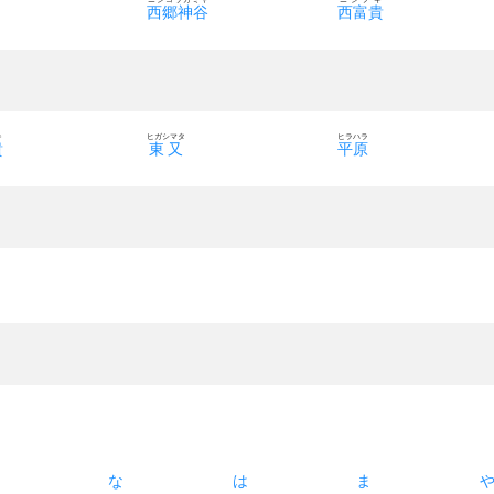
西郷神谷
西富貴
キ
ヒガシマタ
ヒラハラ
貴
東又
平原
た
な
は
ま