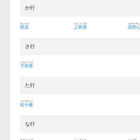
か行
カシハラ
カミツツガ
コウヤサ
樫原
上筒香
高野
さ行
シモツツガ
下筒香
た行
ツエガヤブ
杖ケ薮
な行
ナカツツガ
ニシガミネ
ニシゴウ