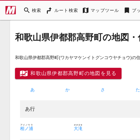
search
map
bookmark
検索
ルート検索
マップツール
ブ
和歌山県伊都郡高野町の地図・
和歌山県伊都郡高野町
(ワカヤマケンイトグンコウヤチョウ)
の
和歌山県伊都郡高野町の地図を見る
あ
か
さ
あ行
アイノウラ
オオタキ
相ノ浦
大滝