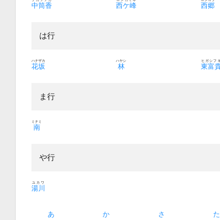
中筒香
西ケ峰
西郷
は行
ハナザカ
ハヤシ
ヒガシフ
花坂
林
東富
ま行
ミナミ
南
や行
ユカワ
湯川
あ
か
さ