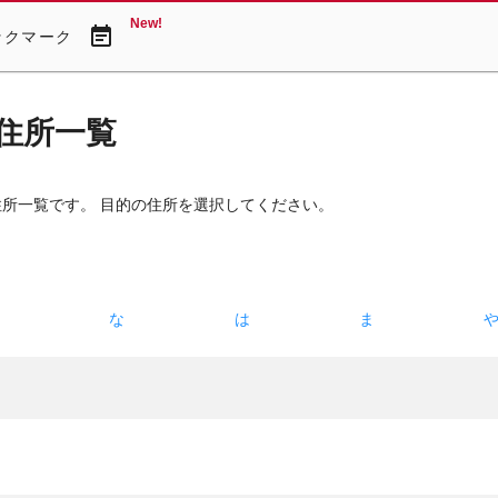
New!
event_note
ックマーク
住所一覧
住所一覧です。 目的の住所を選択してください。
た
な
は
ま