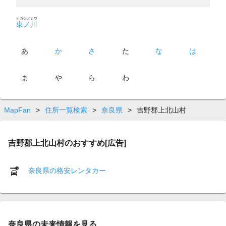
ヒガシノカワ
東ノ川
あ
か
さ
た
な
は
ま
や
ら
わ
MapFan
>
住所一覧検索
>
奈良県
>
吉野郡上北山村
吉野郡上北山村のおすすめ[広告]
奈良県の格安レンタカー
奈良県の未来情報を見る