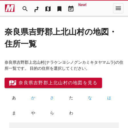
New!
menu
search
map
bookmark
event_note
奈良県吉野郡上北山村の地図・
住所一覧
奈良県吉野郡上北山村
(ナラケンヨシノグンカミキタヤマムラ)
の住
所一覧です。 目的の住所を選択してください。
奈良県吉野郡上北山村の地図を見る
あ
か
さ
た
な
は
ま
や
ら
わ