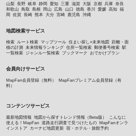
山梨
長野
岐阜
静岡
愛知
三重
滋賀
大阪
京都
兵庫
奈良
和歌山
鳥取
島根
岡山
広島
山口
徳島
香川
愛媛
高知
福
岡
佐賀
長崎
熊本
大分
宮崎
鹿児島
沖縄
地図検索サービス
検索
ルート検索
マップツール
住まい探し×未来地図
距離・面
積の計測
未来情報ランキング
住所一覧検索
郵便番号検索
駅
一覧検索
ジャンル一覧検索
ブックマーク
おでかけプラン
会員向けサービス
MapFan会員登録（無料）
MapFanプレミアム会員登録（有
料）
コンテンツサービス
最新地図情報
地図から探すトレンド情報（Beta版）
こんなに
使える！MapFan
道路走行調査で見つけたもの
MapFanオンラ
インストア
カーナビ地図更新
宿・ホテル・旅館予約