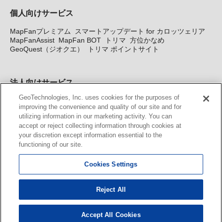
個人向けサービス
MapFanプレミアム
スマートアップデート for カロッツェリア
MapFanAssist
MapFan BOT
トリマ
方位かなめ
GeoQuest（ジオクエ）
トリマ ポイントサイト
法人向けサービス
GeoTechnologies, Inc. uses cookies for the purposes of
法人向け地図・位置情報サービス
WEBサイト・システム向け地
improving the convenience and quality of our site and for
図API
Windows PC向け地図開発キット
MapFan DB
住所確認
utilizing information in our marketing activity. You can
サービス
MAP WORLD+
トリマ広告
Geo-Research
スグロ
accept or reject collecting information through cookies at
ジ
your discretion except information essential to the
functioning of our site.
カーナビ地図更新サービス
Cookies Settings
MapFan スマートメンバーズ
カロッツェリア地図割プラス
KENWOOD MapFan Club
Reject All
Accept All Cookies
© GeoTechnologies, Inc.