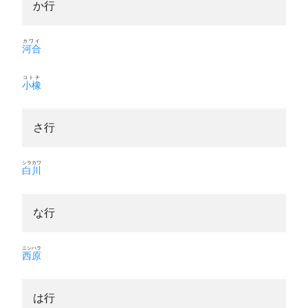
か行
カワイ
河合
コトチ
小橡
さ行
シラカワ
白川
な行
ニシハラ
西原
は行