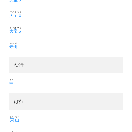
ダイホウ４
大宝４
ダイホウ５
大宝５
テラダ
寺田
な行
ナカ
中
は行
ヒガシヤマ
東山