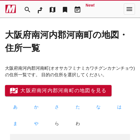
New!
menu
search
map
bookmark
event_note
大阪府南河内郡河南町の地図・
住所一覧
大阪府南河内郡河南町
(オオサカフミナミカワチグンカナンチョウ)
の住所一覧です。 目的の住所を選択してください。
大阪府南河内郡河南町の地図を見る
あ
か
さ
た
な
は
ま
や
ら
わ