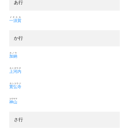
あ行
イチスカ
一須賀
か行
カノウ
加納
カミガウチ
上河内
カンコウジ
寛弘寺
コウヤマ
神山
さ行