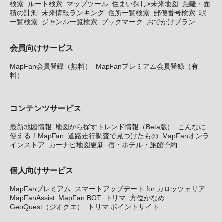
検索
ルート検索
マップツール
住まい探し×未来地図
距離・面
積の計測
未来情報ランキング
住所一覧検索
郵便番号検索
駅
一覧検索
ジャンル一覧検索
ブックマーク
おでかけプラン
会員向けサービス
MapFan会員登録（無料）
MapFanプレミアム会員登録（有
料）
コンテンツサービス
最新地図情報
地図から探すトレンド情報（Beta版）
こんなに
使える！MapFan
道路走行調査で見つけたもの
MapFanオンラ
インストア
カーナビ地図更新
宿・ホテル・旅館予約
個人向けサービス
MapFanプレミアム
スマートアップデート for カロッツェリア
MapFanAssist
MapFan BOT
トリマ
方位かなめ
GeoQuest（ジオクエ）
トリマ ポイントサイト