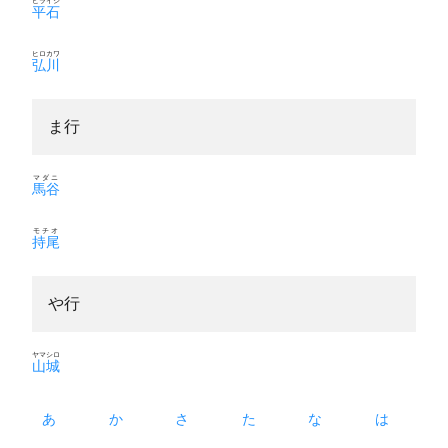
ヒライシ
平石
ヒロカワ
弘川
ま行
マダニ
馬谷
モチオ
持尾
や行
ヤマシロ
山城
あ
か
さ
た
な
は