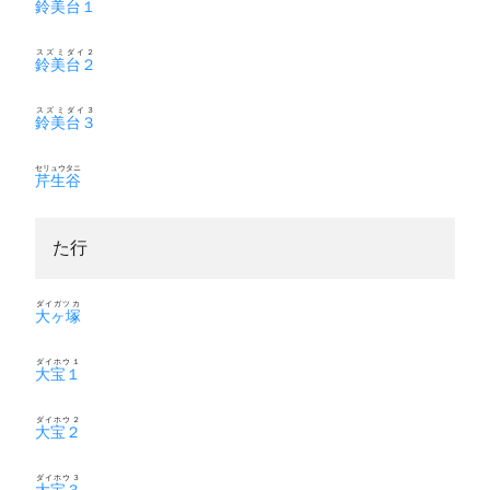
鈴美台１
スズミダイ２
鈴美台２
スズミダイ３
鈴美台３
セリュウタニ
芹生谷
た行
ダイガツカ
大ヶ塚
ダイホウ１
大宝１
ダイホウ２
大宝２
ダイホウ３
大宝３