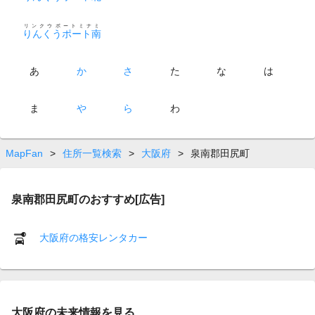
リンクウポートミナミ
りんくうポート南
あ
か
さ
た
な
は
ま
や
ら
わ
MapFan
>
住所一覧検索
>
大阪府
>
泉南郡田尻町
泉南郡田尻町のおすすめ[広告]
大阪府の格安レンタカー
大阪府の未来情報を見る