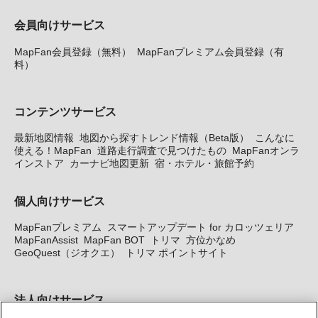
会員向けサービス
MapFan会員登録（無料）
MapFanプレミアム会員登録（有
料）
コンテンツサービス
最新地図情報
地図から探すトレンド情報（Beta版）
こんなに
使える！MapFan
道路走行調査で見つけたもの
MapFanオンラ
インストア
カーナビ地図更新
宿・ホテル・旅館予約
個人向けサービス
MapFanプレミアム
スマートアップデート for カロッツェリア
MapFanAssist
MapFan BOT
トリマ
方位かなめ
GeoQuest（ジオクエ）
トリマ ポイントサイト
法人向けサービス