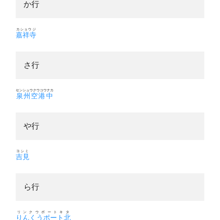
か行
カショウジ
嘉祥寺
さ行
センシュウクウコウナカ
泉州空港中
や行
ヨシミ
吉見
ら行
リンクウポートキタ
りんくうポート北