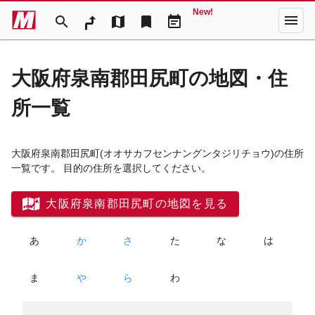
New!
menu
search
map
bookmark
event_note
大阪府泉南郡田尻町の地図・住
所一覧
大阪府泉南郡田尻町
(オオサカフセンナングンタジリチョウ)
の住所
一覧です。 目的の住所を選択してください。
大阪府泉南郡田尻町の地図を見る
あ
か
さ
た
な
は
ま
や
ら
わ