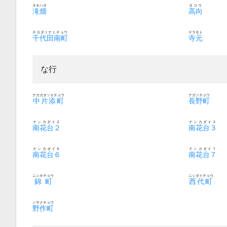
タキハタ
タコウ
滝畑
高向
チヨダミナミチョウ
テラモト
千代田南町
寺元
な行
ナカカタソエチョウ
ナガノチョウ
中片添町
長野町
ナンカダイ２
ナンカダイ３
南花台２
南花台３
ナンカダイ６
ナンカダイ７
南花台６
南花台７
ニシキチョウ
ニシダイチョウ
錦町
西代町
ノサクチョウ
野作町