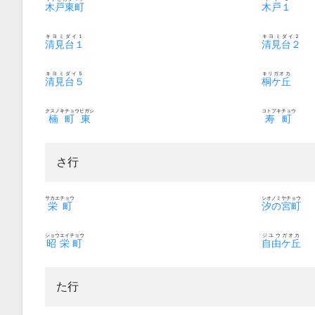
木戸東町
木戸１
キヨミダイ１
キヨミダイ２
清見台１
清見台２
キヨミダイ５
キリガオカ
清見台５
桐ケ丘
クスノキチョウヒガシ
コトブキチョウ
楠町東
寿町
さ行
サカエチョウ
シオノミヤチョウ
栄町
汐の宮町
ショウエイチョウ
ジユウガオカ
昭栄町
自由ケ丘
た行