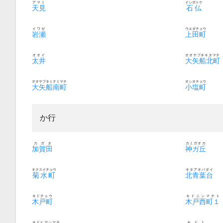
アマミ
イシボトケ
天見
石仏
イワゼ
ウエダチョウ
岩瀬
上田町
オオイ
オオヤブネキタマチ
太井
大矢船北町
オオヤブネミナミマチ
オシオチョウ
大矢船南町
小塩町
か行
カガタ
カミガオカ
加賀田
神ガ丘
キクスイチョウ
キタアオバダイ
菊水町
北青葉台
キドチョウ
キドニシマチ１
木戸町
木戸西町１
キドヒガシマチ
キド１