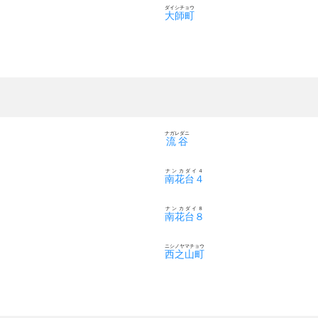
ダイシチョウ
大師町
ナガレダニ
流谷
ナンカダイ４
南花台４
ナンカダイ８
南花台８
ニシノヤマチョウ
西之山町