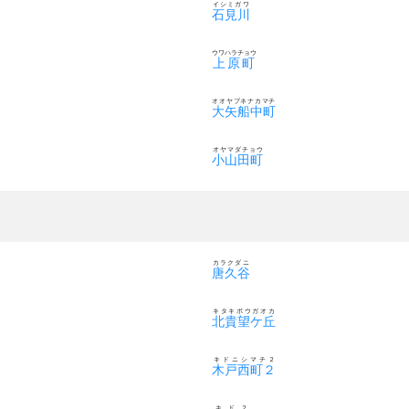
イシミガワ
石見川
ウワハラチョウ
上原町
オオヤブネナカマチ
大矢船中町
オヤマダチョウ
小山田町
カラクダニ
唐久谷
キタキボウガオカ
北貴望ケ丘
キドニシマチ２
木戸西町２
キド２