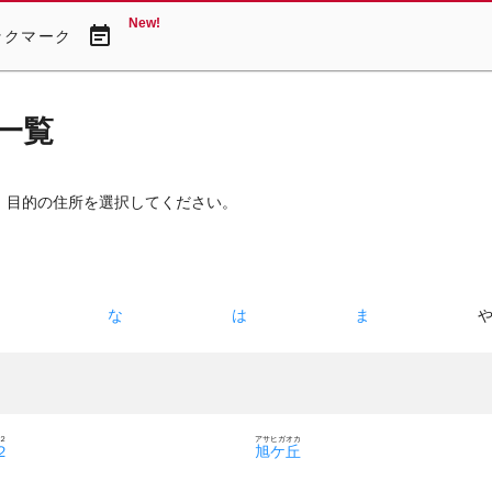
New!
event_note
ックマーク
一覧
 目的の住所を選択してください。
た
な
は
ま
２
アサヒガオカ
２
旭ケ丘