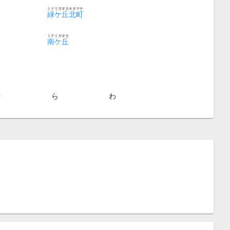
ミドリガオカキタマチ
緑ケ丘北町
ミナミガオカ
南ケ丘
や
ら
わ