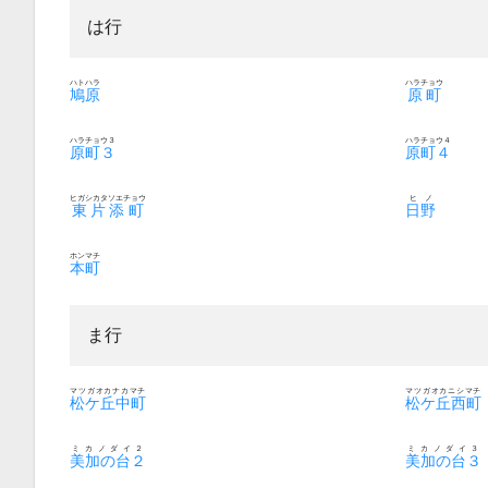
は行
ハトハラ
ハラチョウ
鳩原
原町
ハラチョウ３
ハラチョウ４
原町３
原町４
ヒガシカタソエチョウ
ヒノ
東片添町
日野
ホンマチ
本町
ま行
マツガオカナカマチ
マツガオカニシマチ
松ケ丘中町
松ケ丘西町
ミカノダイ２
ミカノダイ３
美加の台２
美加の台３