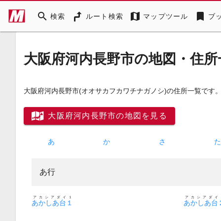
search
map
bookmark
検索
ルート検索
マップツール
ブ
大阪府河内長野市の地図・住所
大阪府河内長野市
(オオサカフカワチナガノシ)
の住所一覧です。
大阪府河内長野市の地図を見る
あ
か
さ
あ行
アカシアダイ１
アカシアダイ
あかしあ台１
あかしあ台