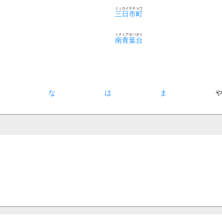
ミッカイチチョウ
三日市町
チ
ミナミアオバダイ
南青葉台
た
な
は
ま