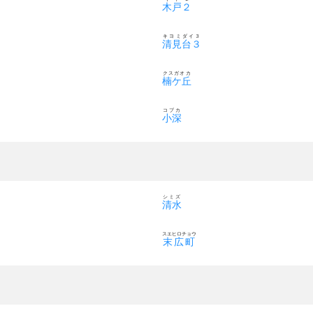
木戸２
キヨミダイ３
清見台３
クスガオカ
楠ケ丘
コブカ
小深
シミズ
清水
スエヒロチョウ
末広町