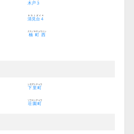
木戸３
キヨミダイ４
清見台４
クスノキチョウニシ
楠町西
シモザトチョウ
下里町
ソウエンチョウ
荘園町