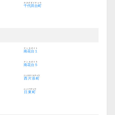
チヨダダイチョウ
千代田台町
ナンカダイ１
南花台１
ナンカダイ５
南花台５
ニシカタソエチョウ
西片添町
ニットウチョウ
日東町