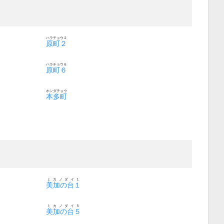
ハラチョウ２
原町２
ハラチョウ６
原町６
ホンダチョウ
本多町
ミカノダイ１
美加の台１
ミカノダイ５
美加の台５