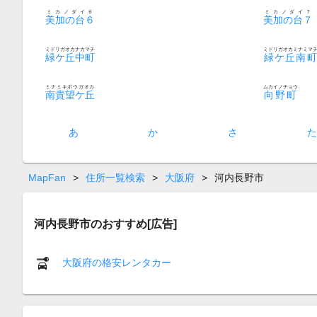
ミカノダイ６
ミカノダイ７
美加の台６
美加の台７
ミドリガオカナカマチ
ミドリガオカミナミマ
緑ケ丘中町
緑ケ丘南町
ミナミキボウガオカ
ムカイノチョウ
南貴望ケ丘
向野町
あ
か
さ
MapFan
>
住所一覧検索
>
大阪府
>
河内長野市
河内長野市のおすすめ[広告]
大阪府の格安レンタカー