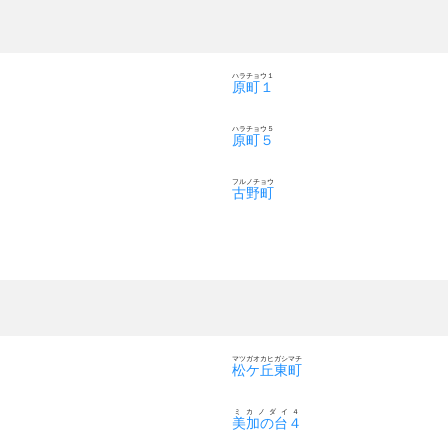
ハラチョウ１
原町１
ハラチョウ５
原町５
フルノチョウ
古野町
マツガオカヒガシマチ
松ケ丘東町
ミカノダイ４
美加の台４