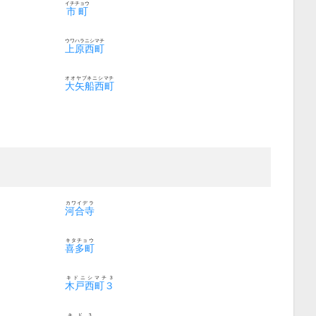
イチチョウ
市町
ウワハラニシマチ
上原西町
オオヤブネニシマチ
大矢船西町
カワイデラ
河合寺
キタチョウ
喜多町
キドニシマチ３
木戸西町３
キド３