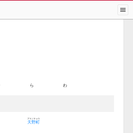
menu
や
ら
わ
アマノチョウ
天野町