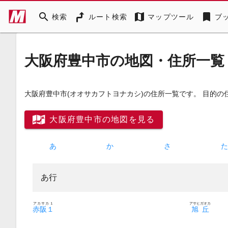
search
map
bookmark
検索
ルート検索
マップツール
ブ
大阪府豊中市の地図・住所一覧
大阪府豊中市
(オオサカフトヨナカシ)
の住所一覧です。 目的の
大阪府豊中市の地図を見る
あ
か
さ
あ行
アカサカ１
アサヒガオカ
赤阪１
旭丘