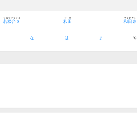
ワカマツダイ３
ワダ
ワダヒガシ
若松台３
和田
和田東
た
な
は
ま