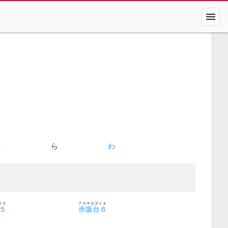
menu
や
ら
わ
イ５
アカサカダイ６
５
赤坂台６