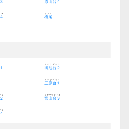
３
原山台４
イ４
ヒノオ
４
檜尾
イ１
ミイケダイ２
１
御池台２
ミハラダイ１
三原台１
イ２
ミヤヤマダイ３
２
宮山台３
イ４
４