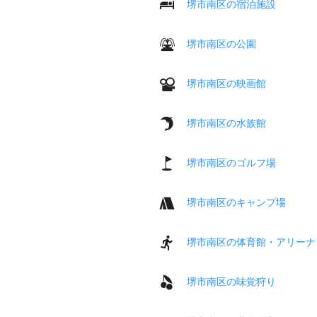
堺市南区の宿泊施設
堺市南区の公園
堺市南区の映画館
堺市南区の水族館
堺市南区のゴルフ場
堺市南区のキャンプ場
堺市南区の体育館・アリーナ
堺市南区の味覚狩り