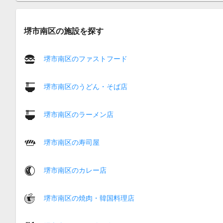
堺市南区の施設を探す
堺市南区のファストフード
堺市南区のうどん・そば店
堺市南区のラーメン店
堺市南区の寿司屋
堺市南区のカレー店
堺市南区の焼肉・韓国料理店