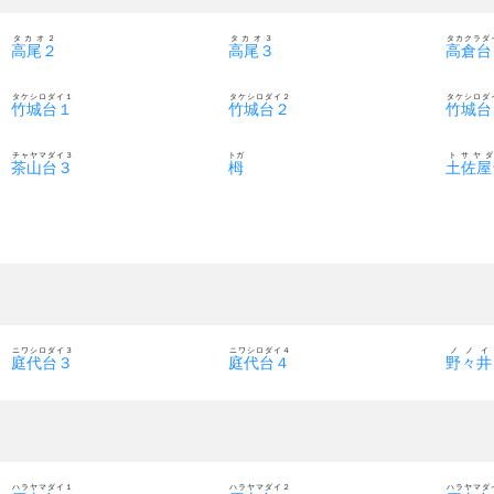
タカオ２
タカオ３
タカクラダ
高尾２
高尾３
高倉台
タケシロダイ１
タケシロダイ２
タケシロダ
竹城台１
竹城台２
竹城台
チャヤマダイ３
トガ
トサヤダ
茶山台３
栂
土佐屋
ニワシロダイ３
ニワシロダイ４
ノノイ
庭代台３
庭代台４
野々井
ハラヤマダイ１
ハラヤマダイ２
ハラヤマダ