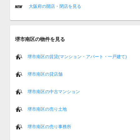
大阪府の開店・閉店を見る
堺市南区の物件を見る
堺市南区の賃貸(マンション・アパート・一戸建て)
堺市南区の貸店舗
堺市南区の中古マンション
堺市南区の売り土地
堺市南区の売り事務所