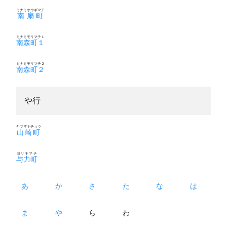
ミナミオウギマチ
南扇町
ミナミモリマチ１
南森町１
ミナミモリマチ２
南森町２
や行
ヤマザキチョウ
山崎町
ヨリキマチ
与力町
あ
か
さ
た
な
は
ま
や
ら
わ