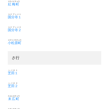
コウバイチョウ
紅梅町
コクブンジ１
国分寺１
コクブンジ２
国分寺２
コマツバラチョウ
小松原町
さ行
シバタ１
芝田１
シバタ２
芝田２
スエヒロチョウ
末広町
スガハラチョウ