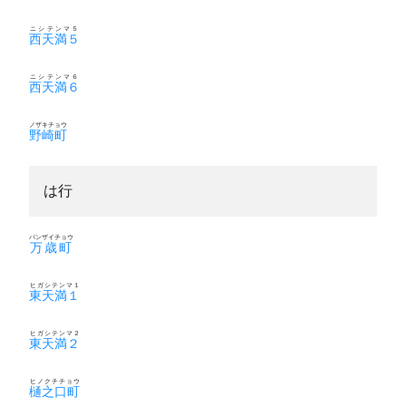
ニシテンマ５
西天満５
ニシテンマ６
西天満６
ノザキチョウ
野崎町
は行
バンザイチョウ
万歳町
ヒガシテンマ１
東天満１
ヒガシテンマ２
東天満２
ヒノクチチョウ
樋之口町