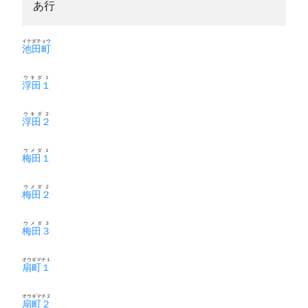
あ行
イケダチョウ
池田町
ウキダ１
浮田１
ウキダ２
浮田２
ウメダ１
梅田１
ウメダ２
梅田２
ウメダ３
梅田３
オウギマチ１
扇町１
オウギマチ２
扇町２