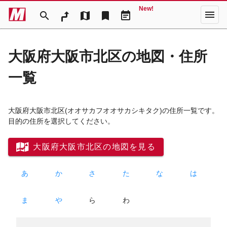
New!
menu
search
map
bookmark
event_note
大阪府大阪市北区の地図・住所
一覧
大阪府大阪市北区
(オオサカフオオサカシキタク)
の住所一覧です。
目的の住所を選択してください。
大阪府大阪市北区の地図を見る
あ
か
さ
た
な
は
ま
や
ら
わ