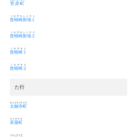
菅原町
ソネザキシンチ１
曾根崎新地１
ソネザキシンチ２
曾根崎新地２
ソネザキ１
曾根崎１
ソネザキ２
曾根崎２
た行
タイユウジチョウ
太融寺町
チャヤマチ
茶屋町
ツルノチョウ