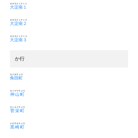
オオヨドミナミ１
大淀南１
オオヨドミナミ２
大淀南２
オオヨドミナミ３
大淀南３
か行
カクダチョウ
角田町
カミヤマチョウ
神山町
カンエイチョウ
菅栄町
クロサキチョウ
黒崎町