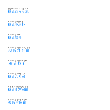
カタギハラドドガイケ
樫原百々ケ池
カタギハラナカカイト
樫原中垣外
カタギハラニワイ
樫原庭井
カタギハラハカリダニチョウ
樫原秤谷町
カタギハラハガマチョウ
樫原硲町
カタギハラハツタンダ
樫原八反田
カタギハラヒエダチョウ
樫原比恵田町
カタギハラヒラタチョウ
樫原平田町