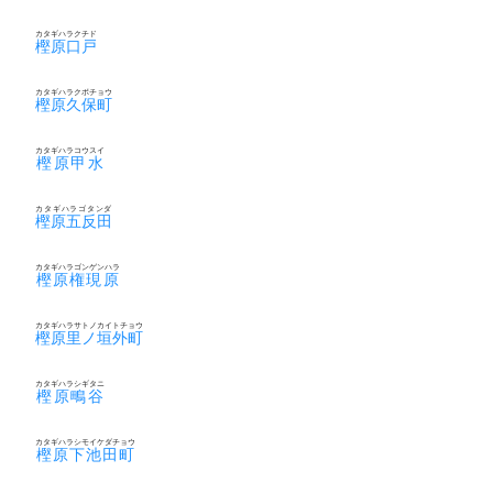
カタギハラクチド
樫原口戸
カタギハラクボチョウ
樫原久保町
カタギハラコウスイ
樫原甲水
カタギハラゴタンダ
樫原五反田
カタギハラゴンゲンハラ
樫原権現原
カタギハラサトノカイトチョウ
樫原里ノ垣外町
カタギハラシギタニ
樫原鴫谷
カタギハラシモイケダチョウ
樫原下池田町