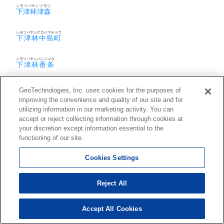
シモツバヤシツモリ
下津林津森
シモツバヤシナカジマチョウ
下津林中島町
シモツバヤシバンジョウ
下津林番条
シモツバヤシバンジョウチョウ
GeoTechnologies, Inc. uses cookies for the purposes of
下津林番条町
improving the convenience and quality of our site and for
utilizing information in our marketing activity. You can
シモツバヤシヒガシシバノミヤチョウ
下津林東芝ノ宮町
accept or reject collecting information through cookies at
your discretion except information essential to the
functioning of our site.
シモツバヤシヒガシダイハンニャチョウ
下津林東大般若町
Cookies Settings
シモツバヤシマエフケチョウ
下津林前泓町
Reject All
シモツバヤシミズカケチョウ
下津林水掛町
Accept All Cookies
シモツバヤシミナミダイハンニャチョウ
下津林南大般若町