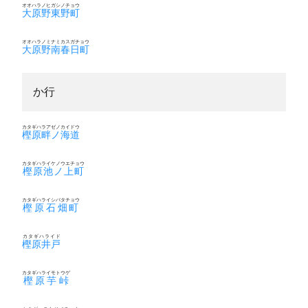
オオハラノヒガシノチョウ
大原野東野町
オオハラノミナミカスガチョウ
大原野南春日町
か行
カタギハラアゼノカイドウ
樫原畔ノ海道
カタギハライケノウエチョウ
樫原池ノ上町
カタギハライシバタチョウ
樫原石畑町
カタギハライド
樫原井戸
カタギハライモトウゲ
樫原芋峠