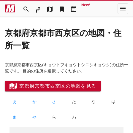
New!
menu
search
map
bookmark
event_note
京都府京都市西京区の地図・住
所一覧
京都府京都市西京区
(キョウトフキョウトシニシキョウク)
の住所一
覧です。 目的の住所を選択してください。
京都府京都市西京区の地図を見る
あ
か
さ
た
な
は
ま
や
ら
わ