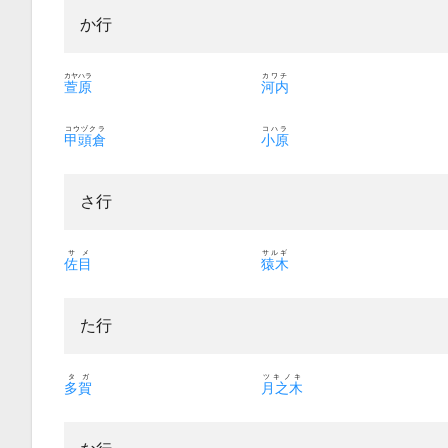
か行
カヤハラ
カワチ
萱原
河内
コウヅクラ
コハラ
甲頭倉
小原
さ行
サメ
サルギ
佐目
猿木
た行
タガ
ツキノキ
多賀
月之木