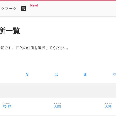
New!
event_note
ックマーク
所一覧
一覧です。 目的の住所を選択してください。
た
な
は
ま
ウシロダニ
オオオカ
オオスギ
後谷
大岡
大杉