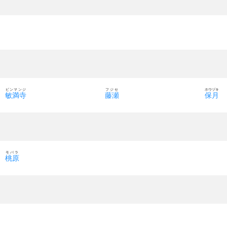
ビンマンジ
フジセ
ホウヅキ
敏満寺
藤瀬
保月
モバラ
桃原