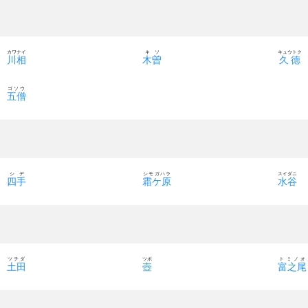
カワナイ
キソ
キュウトク
川相
木曽
久徳
ゴソウ
五僧
シデ
シモガハラ
スイダニ
四手
霜ケ原
水谷
ツチダ
ツボ
トミノオ
土田
壺
富之尾