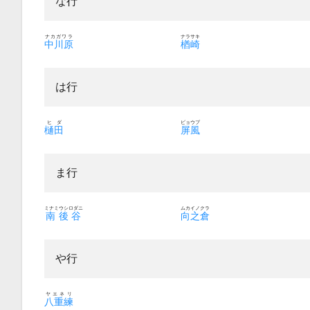
な行
ナカガワラ
ナラサキ
中川原
楢崎
は行
ヒダ
ビョウブ
樋田
屏風
ま行
ミナミウシロダニ
ムカイノクラ
南後谷
向之倉
や行
ヤエネリ
八重練