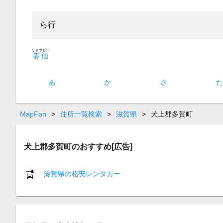
ら行
リョウゼン
霊仙
あ
か
さ
MapFan
>
住所一覧検索
>
滋賀県
>
犬上郡多賀町
犬上郡多賀町のおすすめ[広告]
滋賀県の格安レンタカー