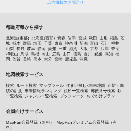
広告掲載のお問合せ
都道府県から探す
北海道(東部)
北海道(西部)
青森
岩手
宮城
秋田
山形
福島
茨
城
栃木
群馬
埼玉
千葉
東京
神奈川
新潟
富山
石川
福井
山梨
長野
岐阜
静岡
愛知
三重
滋賀
大阪
京都
兵庫
奈良
和歌山
鳥取
島根
岡山
広島
山口
徳島
香川
愛媛
高知
福
岡
佐賀
長崎
熊本
大分
宮崎
鹿児島
沖縄
地図検索サービス
検索
ルート検索
マップツール
住まい探し×未来地図
距離・面
積の計測
未来情報ランキング
住所一覧検索
郵便番号検索
駅
一覧検索
ジャンル一覧検索
ブックマーク
おでかけプラン
会員向けサービス
MapFan会員登録（無料）
MapFanプレミアム会員登録（有
料）