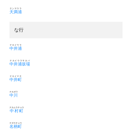
テンマウラ
天満浦
な行
ナカイウラ
中井浦
ナカイウラサカバ
中井浦坂場
ナカイマチ
中井町
ナカガワ
中川
ナカムラチョウ
中村町
ナガラチョウ
名柄町