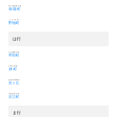
ナンヨウチョウ
南陽町
ノジマチ
野地町
は行
ハイダチョウ
早田町
ハヤシマチ
林町
ヒカリガオカ
光ヶ丘
フルエチョウ
古江町
ま行