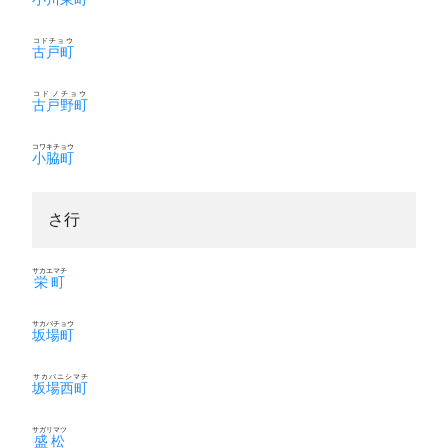
コドチョウ
古戸町
コドノチョウ
古戸野町
コワキチョウ
小脇町
さ行
サカエマチ
栄町
サカバチョウ
坂場町
サカバニシマチ
坂場西町
サガリマツ
盛松