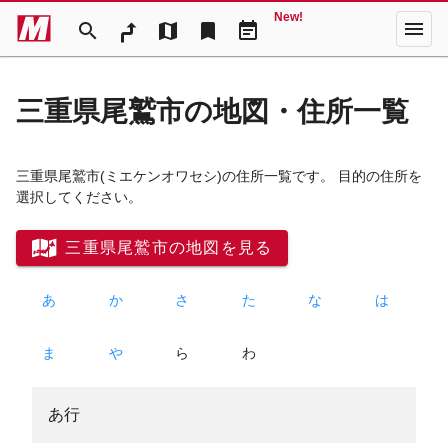
New!
menu
search
map
bookmark
event_note
三重県尾鷲市の地図・住所一覧
三重県尾鷲市
(ミエケンオワセシ)
の住所一覧です。 目的の住所を
選択してください。
三重県尾鷲市の地図を見る
あ
か
さ
た
な
は
ま
や
ら
わ
あ行