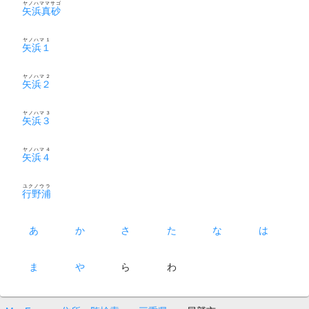
ヤノハママサゴ
矢浜真砂
ヤノハマ１
矢浜１
ヤノハマ２
矢浜２
ヤノハマ３
矢浜３
ヤノハマ４
矢浜４
ユクノウラ
行野浦
あ
か
さ
た
な
は
ま
や
ら
わ