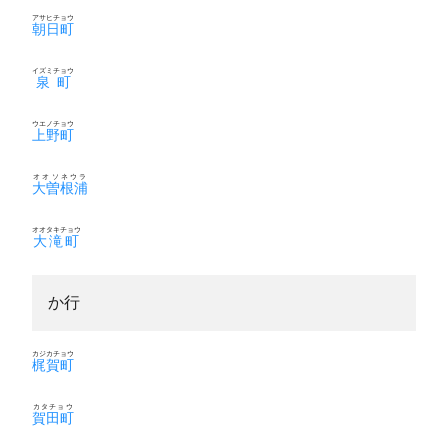
アサヒチョウ
朝日町
イズミチョウ
泉町
ウエノチョウ
上野町
オオソネウラ
大曽根浦
オオタキチョウ
大滝町
か行
カジカチョウ
梶賀町
カタチョウ
賀田町