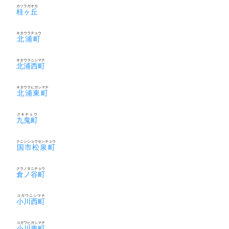
カツラガオカ
桂ヶ丘
キタウラチョウ
北浦町
キタウラニシマチ
北浦西町
キタウラヒガシマチ
北浦東町
クキチョウ
九鬼町
クニシショウセンチョウ
国市松泉町
クラノタニチョウ
倉ノ谷町
コガワニシマチ
小川西町
コガワヒガシマチ
小川東町