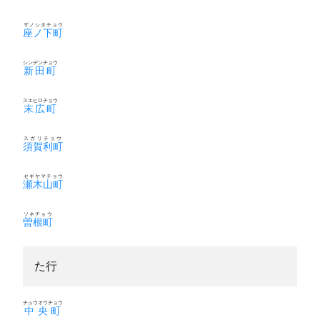
ザノシタチョウ
座ノ下町
シンデンチョウ
新田町
スエヒロチョウ
末広町
スガリチョウ
須賀利町
セギヤマチョウ
瀬木山町
ソネチョウ
曽根町
た行
チュウオウチョウ
中央町