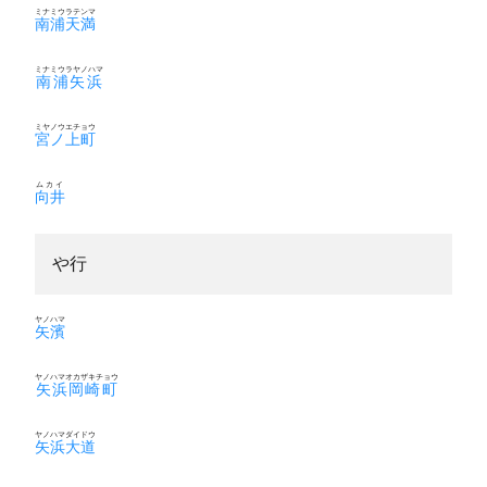
ミナミウラテンマ
南浦天満
ミナミウラヤノハマ
南浦矢浜
ミヤノウエチョウ
宮ノ上町
ムカイ
向井
や行
ヤノハマ
矢濱
ヤノハマオカザキチョウ
矢浜岡崎町
ヤノハマダイドウ
矢浜大道