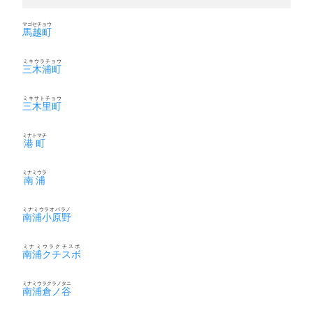
マゴセチョウ
馬越町
ミキウラチョウ
三木浦町
ミキサトチョウ
三木里町
ミナトマチ
港町
ミナミウラ
南浦
ミナミウラオバラノ
南浦小原野
ミナミウラクチスボ
南浦クチスボ
ミナミウラクラノタニ
南浦倉ノ谷