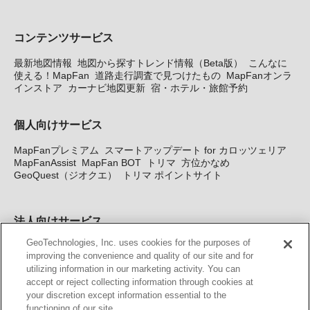
コンテンツサービス
最新地図情報
地図から探すトレンド情報（Beta版）
こんなに
使える！MapFan
道路走行調査で見つけたもの
MapFanオンラ
インストア
カーナビ地図更新
宿・ホテル・旅館予約
個人向けサービス
MapFanプレミアム
スマートアップデート for カロッツェリア
MapFanAssist
MapFan BOT
トリマ
方位かなめ
GeoQuest（ジオクエ）
トリマ ポイントサイト
法人向けサービス
GeoTechnologies, Inc. uses cookies for the purposes of
法人向け地図・位置情報サービス
WEBサイト・システム向け地
improving the convenience and quality of our site and for
図API
Windows PC向け地図開発キット
MapFan DB
住所確認
utilizing information in our marketing activity. You can
サービス
MAP WORLD+
トリマ広告
Geo-Research
スグロ
accept or reject collecting information through cookies at
ジ
your discretion except information essential to the
functioning of our site.