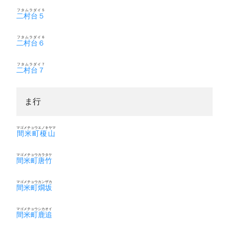
フタムラダイ５
二村台５
フタムラダイ６
二村台６
フタムラダイ７
二村台７
ま行
マゴメチョウエノキヤマ
間米町榎山
マゴメチョウカラタケ
間米町唐竹
マゴメチョウカンザカ
間米町燗坂
マゴメチョウシカオイ
間米町鹿追