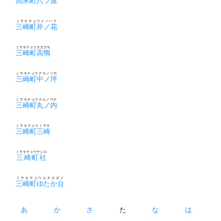
間米町八ツ屋
ミサキチョウイノハナ
三崎町井ノ花
ミサキチョウタカガモ
三崎町高鴨
ミサキチョウナカノツボ
三崎町中ノ坪
ミサキチョウマルノウチ
三崎町丸ノ内
ミサキチョウミサキ
三崎町三崎
ミサキチョウヤシロ
三崎町社
ミサキチョウユタカダイ
三崎町ゆたか台
あ
か
さ
た
な
は