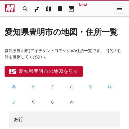
New!
menu
search
map
bookmark
event_note
愛知県豊明市の地図・住所一覧
愛知県豊明市
(アイチケントヨアケシ)
の住所一覧です。 目的の住
所を選択してください。
愛知県豊明市の地図を見る
あ
か
さ
た
な
は
ま
や
ら
わ
あ行