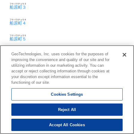
フナバラチョウ３
船原町３
フナバラチョウ４
船原町４
フナバラチョウ５
船原町５
フナバラチョウ６
GeoTechnologies, Inc. uses cookies for the purposes of
船原町６
improving the convenience and quality of our site and for
utilizing information in our marketing activity. You can
フナバラチョウ７
船原町７
accept or reject collecting information through cookies at
your discretion except information essential to the
functioning of our site.
ヘイゴウチョウ１
平郷町１
Cookies Settings
ヘイゴウチョウ２
平郷町２
Reject All
ヘイゴウチョウ３
平郷町３
Accept All Cookies
ヘイゴウチョウ４
平郷町４