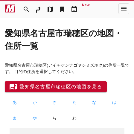
New!
menu
search
map
bookmark
event_note
愛知県名古屋市瑞穂区の地図・
住所一覧
愛知県名古屋市瑞穂区
(アイチケンナゴヤシミズホク)
の住所一覧で
す。 目的の住所を選択してください。
愛知県名古屋市瑞穂区の地図を見る
あ
か
さ
た
な
は
ま
や
ら
わ