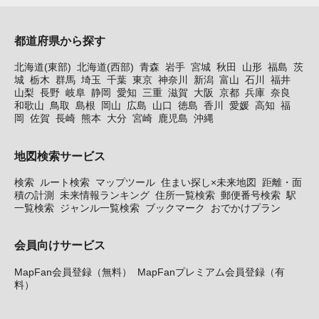
都道府県から探す
北海道(東部)
北海道(西部)
青森
岩手
宮城
秋田
山形
福島
茨
城
栃木
群馬
埼玉
千葉
東京
神奈川
新潟
富山
石川
福井
山梨
長野
岐阜
静岡
愛知
三重
滋賀
大阪
京都
兵庫
奈良
和歌山
鳥取
島根
岡山
広島
山口
徳島
香川
愛媛
高知
福
岡
佐賀
長崎
熊本
大分
宮崎
鹿児島
沖縄
地図検索サービス
検索
ルート検索
マップツール
住まい探し×未来地図
距離・面
積の計測
未来情報ランキング
住所一覧検索
郵便番号検索
駅
一覧検索
ジャンル一覧検索
ブックマーク
おでかけプラン
会員向けサービス
MapFan会員登録（無料）
MapFanプレミアム会員登録（有
料）