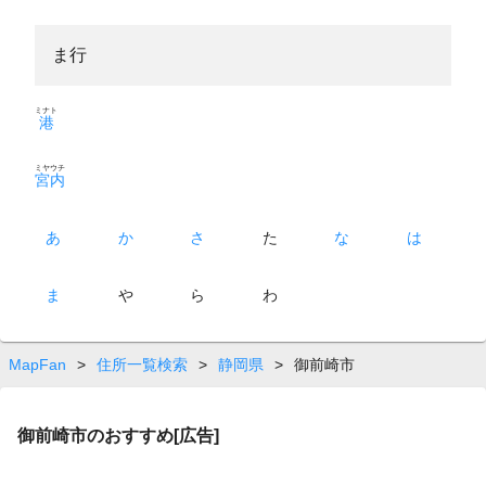
ま行
ミナト
港
ミヤウチ
宮内
あ
か
さ
た
な
は
ま
や
ら
わ
MapFan
>
住所一覧検索
>
静岡県
>
御前崎市
御前崎市のおすすめ[広告]