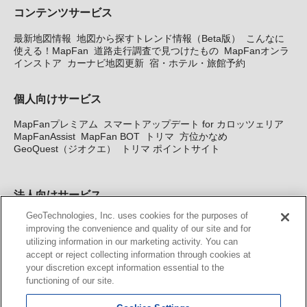
コンテンツサービス
最新地図情報
地図から探すトレンド情報（Beta版）
こんなに
使える！MapFan
道路走行調査で見つけたもの
MapFanオンラ
インストア
カーナビ地図更新
宿・ホテル・旅館予約
個人向けサービス
MapFanプレミアム
スマートアップデート for カロッツェリア
MapFanAssist
MapFan BOT
トリマ
方位かなめ
GeoQuest（ジオクエ）
トリマ ポイントサイト
法人向けサービス
GeoTechnologies, Inc. uses cookies for the purposes of
法人向け地図・位置情報サービス
WEBサイト・システム向け地
improving the convenience and quality of our site and for
図API
Windows PC向け地図開発キット
MapFan DB
住所確認
utilizing information in our marketing activity. You can
サービス
MAP WORLD+
トリマ広告
Geo-Research
スグロ
accept or reject collecting information through cookies at
ジ
your discretion except information essential to the
functioning of our site.
カーナビ地図更新サービス