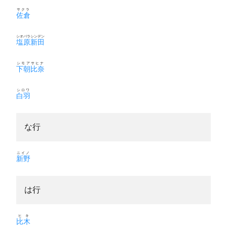
サクラ
佐倉
シオバラシンデン
塩原新田
シモアサヒナ
下朝比奈
シロワ
白羽
な行
ニイノ
新野
は行
ヒキ
比木