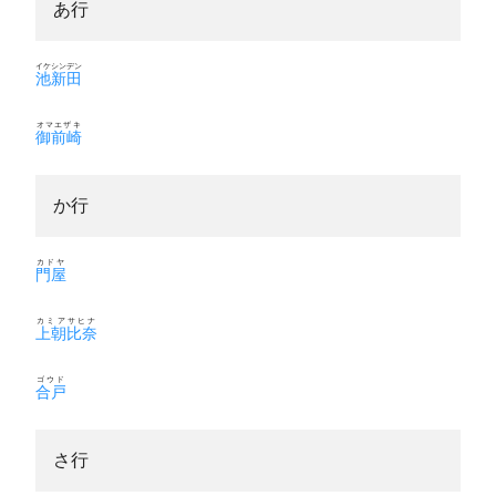
あ行
イケシンデン
池新田
オマエザキ
御前崎
か行
カドヤ
門屋
カミアサヒナ
上朝比奈
ゴウド
合戸
さ行