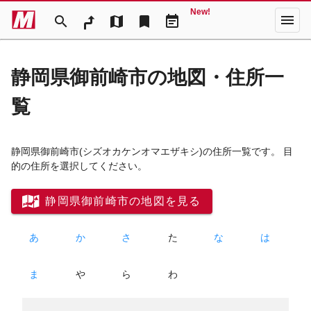
New!
menu
search
map
bookmark
event_note
静岡県御前崎市の地図・住所一
覧
静岡県御前崎市
(シズオカケンオマエザキシ)
の住所一覧です。 目
的の住所を選択してください。
静岡県御前崎市の地図を見る
あ
か
さ
た
な
は
ま
や
ら
わ