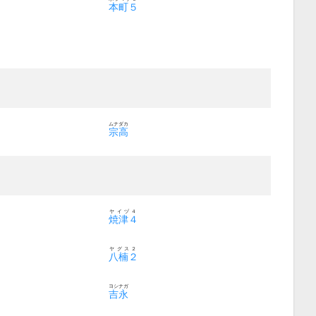
本町５
ムナダカ
宗高
ヤイヅ４
焼津４
ヤグス２
八楠２
ヨシナガ
吉永