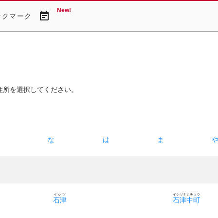
New!
event_note
ックマーク
住所を選択してください。
た
な
は
ま
イシヅ
イシヅナカチョウ
石津
石津中町