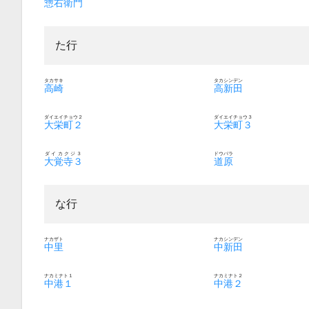
惣右衛門
た行
タカサキ
タカシンデン
高崎
高新田
ダイエイチョウ２
ダイエイチョウ３
大栄町２
大栄町３
ダイカクジ３
ドウバラ
大覚寺３
道原
な行
ナカザト
ナカシンデン
中里
中新田
ナカミナト１
ナカミナト２
中港１
中港２