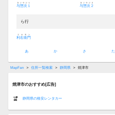
ヨソウジ１
ヨソウジ２
与惣次１
与惣次２
ら行
リエモン
利右衛門
あ
か
さ
MapFan
>
住所一覧検索
>
静岡県
>
焼津市
焼津市のおすすめ[広告]
静岡県の格安レンタカー