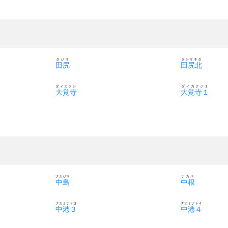
タジリ
タジリキタ
田尻
田尻北
ダイカクジ
ダイカクジ１
大覚寺
大覚寺１
ナカジマ
ナカネ
中島
中根
ナカミナト３
ナカミナト４
中港３
中港４