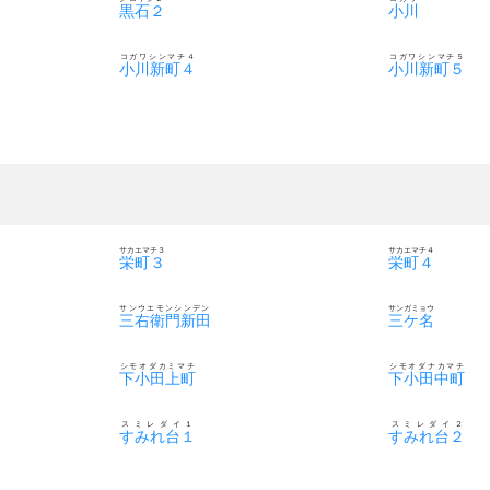
黒石２
小川
コガワシンマチ４
コガワシンマチ５
小川新町４
小川新町５
サカエマチ３
サカエマチ４
栄町３
栄町４
サンウエモンシンデン
サンガミョウ
三右衛門新田
三ケ名
シモオダカミマチ
シモオダナカマチ
下小田上町
下小田中町
スミレダイ１
スミレダイ２
すみれ台１
すみれ台２