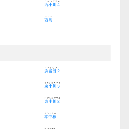
ニシコガワ４
西小川４
ニシジマ
西島
ハマトウメ２
浜当目２
ヒガシコガワ３
東小川３
ヒガシコガワ８
東小川８
ホンナカネ
本中根
ホンマチ５