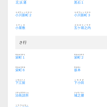
北浜通
黒石１
コガワシンマチ２
コガワシンマチ３
小川新町２
小川新町３
コヤシキ
ゴカホリノウチ
小屋敷
五ケ堀之内
さ行
サカエマチ１
サカエマチ２
栄町１
栄町２
サカエマチ６
サカモト
栄町６
坂本
シモエドメ
シモオダ
下江留
下小田
ジチョウウケショ
ジョウノコシ
治長請所
城之腰
ソウウエモン