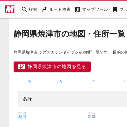
search
map
bookmark
検索
ルート検索
マップツール
ブ
静岡県焼津市の地図・住所一覧
静岡県焼津市
(シズオカケンヤイヅシ)
の住所一覧です。 目的の
静岡県焼津市の地図を見る
あ
か
さ
あ行
アイカワ
アラヤ
相川
新屋