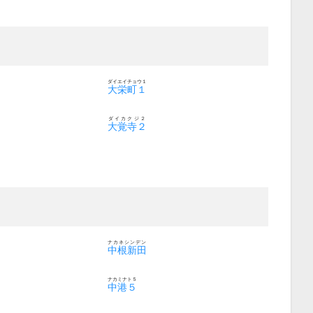
ダイエイチョウ１
大栄町１
ダイカクジ２
大覚寺２
ナカネシンデン
中根新田
ナカミナト５
中港５