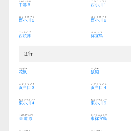
ナカミナト６
ニシコガワ１
中港６
西小川１
ニシコガワ５
ニシコガワ６
西小川５
西小川６
ニシヤイヅ
ネギシマ
西焼津
祢宜島
は行
ハナザワ
ハブチ
花沢
飯淵
ハマトウメ３
ハマトウメ４
浜当目３
浜当目４
ヒガシコガワ４
ヒガシコガワ５
東小川４
東小川５
ヒガシドウバラ
ヒガシネギシマ
東道原
東祢宜島
ホンマチ１
ホンマチ２