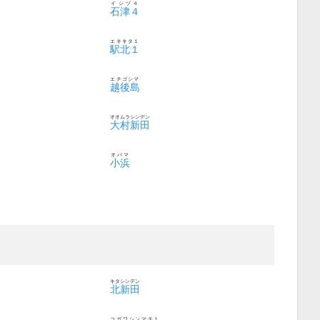
イシヅ４
石津４
エキキタ１
駅北１
エチゴシマ
越後島
オオムラシンデン
大村新田
オバマ
小浜
キタシンデン
北新田
コガワシンマチ１