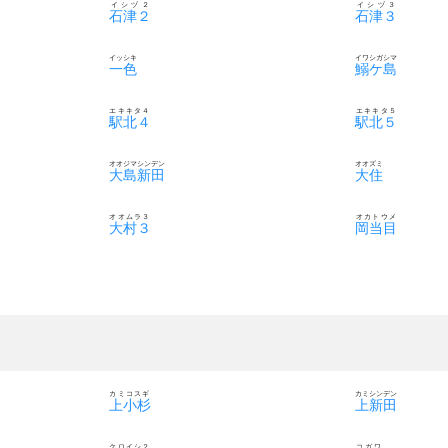
イシヅ２
イシヅ３
石津２
石津３
イッシキ
イワシガシマ
一色
鰯ケ島
エキキタ４
エキキタ５
駅北４
駅北５
オオジマシンデン
オオズミ
大島新田
大住
オオムラ３
オカトウメ
大村３
岡当目
カミコスギ
カミシンデン
上小杉
上新田
クロイシ２
コガワ