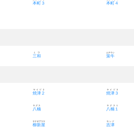
本町３
本町４
ミワ
ムチウシ
三和
策牛
ヤイヅ２
ヤイヅ３
焼津２
焼津３
ヤグス
ヤグス１
八楠
八楠１
ヤナギアラヤ
ヨシヅ
柳新屋
吉津