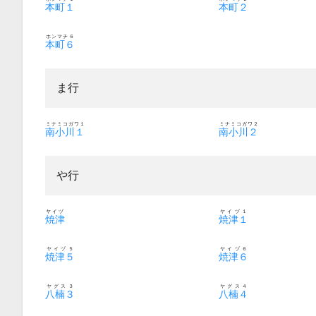
本町１
本町２
ホンマチ６
本町６
ま行
ミナミコガワ１
ミナミコガワ２
南小川１
南小川２
や行
ヤイヅ
ヤイヅ１
焼津
焼津１
ヤイヅ５
ヤイヅ６
焼津５
焼津６
ヤグス３
ヤグス４
八楠３
八楠４