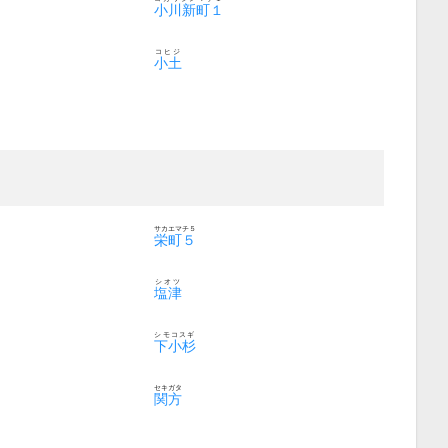
小川新町１
コヒジ
小土
サカエマチ５
栄町５
シオツ
塩津
シモコスギ
下小杉
セキガタ
関方