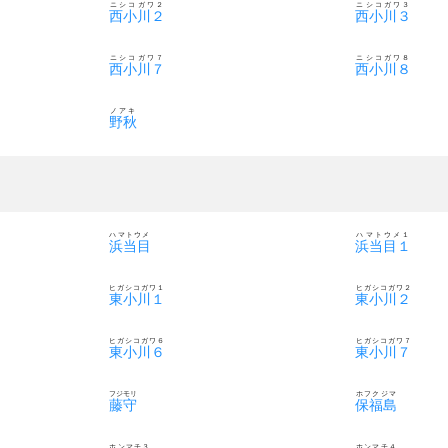
ニシコガワ２
ニシコガワ３
西小川２
西小川３
ニシコガワ７
ニシコガワ８
西小川７
西小川８
ノアキ
野秋
ハマトウメ
ハマトウメ１
浜当目
浜当目１
ヒガシコガワ１
ヒガシコガワ２
東小川１
東小川２
ヒガシコガワ６
ヒガシコガワ７
東小川６
東小川７
フジモリ
ホフクジマ
藤守
保福島
ホンマチ３
ホンマチ４