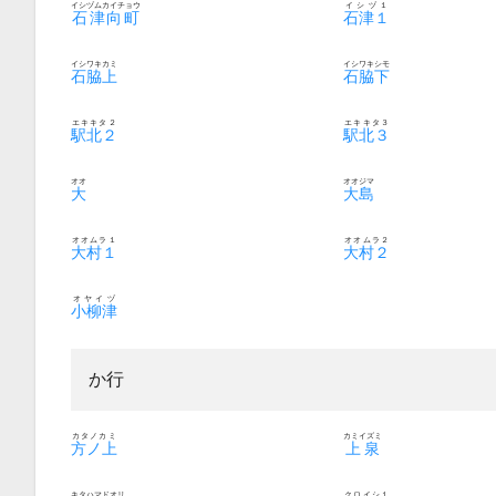
イシヅムカイチョウ
イシヅ１
石津向町
石津１
イシワキカミ
イシワキシモ
石脇上
石脇下
エキキタ２
エキキタ３
駅北２
駅北３
オオ
オオジマ
大
大島
オオムラ１
オオムラ２
大村１
大村２
オヤイヅ
小柳津
か行
カタノカミ
カミイズミ
方ノ上
上泉
キタハマドオリ
クロイシ１