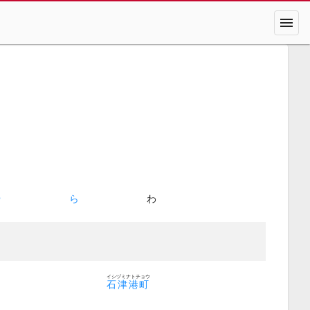
menu
や
ら
わ
イシヅミナトチョウ
石津港町