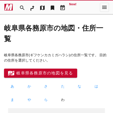
New!
menu
search
map
bookmark
event_note
岐阜県各務原市の地図・住所一
覧
岐阜県各務原市
(ギフケンカカミガハラシ)
の住所一覧です。 目的
の住所を選択してください。
岐阜県各務原市の地図を見る
あ
か
さ
た
な
は
ま
や
ら
わ