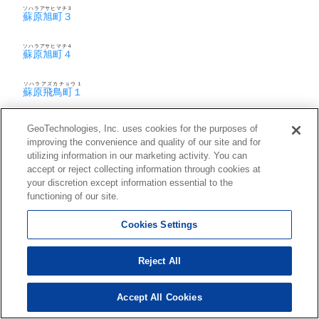
ソハラアサヒマチ３
蘇原旭町３
ソハラアサヒマチ４
蘇原旭町４
ソハラアズカチョウ１
蘇原飛鳥町１
ソハラアズカチョウ２
GeoTechnologies, Inc. uses cookies for the purposes of
蘇原飛鳥町２
improving the convenience and quality of our site and for
utilizing information in our marketing activity. You can
ソハラアズカチョウ３
蘇原飛鳥町３
accept or reject collecting information through cookies at
your discretion except information essential to the
functioning of our site.
ソハライブキチョウ１
蘇原伊吹町１
Cookies Settings
ソハライブキチョウ２
蘇原伊吹町２
Reject All
ソハライブキチョウ３
蘇原伊吹町３
Accept All Cookies
ソハラオオシマチョウ１
蘇原大島町１