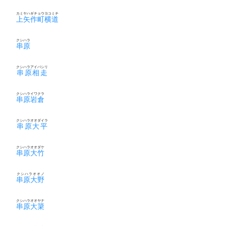
カミヤハギチョウヨコミチ
上矢作町横道
クシハラ
串原
クシハラアイバシリ
串原相走
クシハライワクラ
串原岩倉
クシハラオオダイラ
串原大平
クシハラオオダケ
串原大竹
クシハラオオノ
串原大野
クシハラオオヤナ
串原大簗