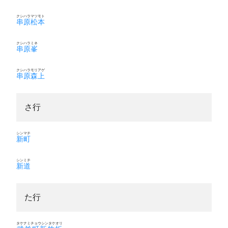
クシハラマツモト
串原松本
クシハラミネ
串原峯
クシハラモリアゲ
串原森上
さ行
シンマチ
新町
シンミチ
新道
た行
タケナミチョウシンタケオリ