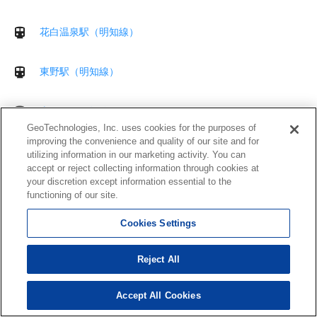
花白温泉駅（明知線）
東野駅（明知線）
山岡駅（明知線）
GeoTechnologies, Inc. uses cookies for the purposes of
improving the convenience and quality of our site and for
utilizing information in our marketing activity. You can
accept or reject collecting information through cookies at
住所確認サービス
your discretion except information essential to the
住所表記をクレンジングできるクラウドサービス
functioning of our site.
Cookies Settings
Reject All
Accept All Cookies
運営会社