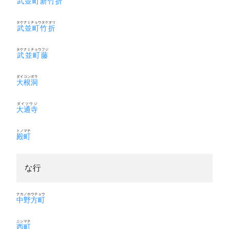
武並町新竹折
タケナミチョウタケオリ
武並町竹折
タケナミチョウフジ
武並町藤
ダイコンボラ
大根洞
ダイツウジ
大通寺
トノマチ
殿町
な行
ナカノホウチョウ
中野方町
ニシマチ
西町