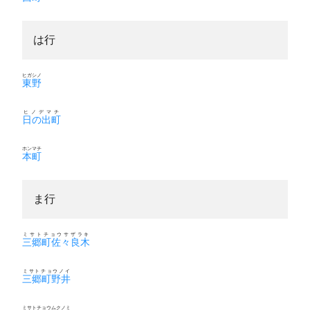
は行
ヒガシノ
東野
ヒノデマチ
日の出町
ホンマチ
本町
ま行
ミサトチョウサザラキ
三郷町佐々良木
ミサトチョウノイ
三郷町野井
ミサトチョウムクノミ