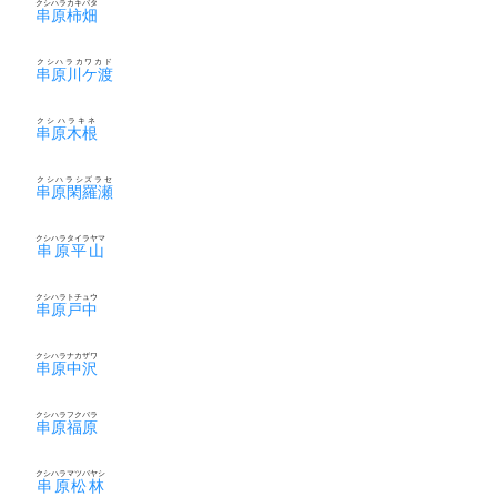
クシハラカキバタ
串原柿畑
クシハラカワカド
串原川ケ渡
クシハラキネ
串原木根
クシハラシズラセ
串原閑羅瀬
クシハラタイラヤマ
串原平山
クシハラトチュウ
串原戸中
クシハラナカザワ
串原中沢
クシハラフクバラ
串原福原
クシハラマツバヤシ
串原松林