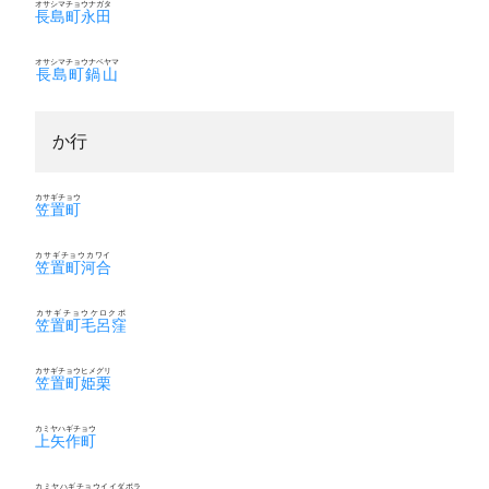
オサシマチョウナガタ
長島町永田
オサシマチョウナベヤマ
長島町鍋山
か行
カサギチョウ
笠置町
カサギチョウカワイ
笠置町河合
カサギチョウケロクボ
笠置町毛呂窪
カサギチョウヒメグリ
笠置町姫栗
カミヤハギチョウ
上矢作町
カミヤハギチョウイイダボラ