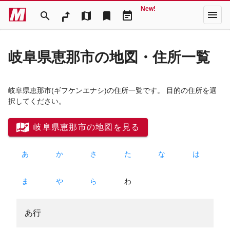
New!
menu
search
map
bookmark
event_note
岐阜県恵那市の地図・住所一覧
岐阜県恵那市
(ギフケンエナシ)
の住所一覧です。 目的の住所を選
択してください。
岐阜県恵那市の地図を見る
あ
か
さ
た
な
は
ま
や
ら
わ
あ行