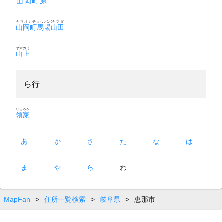
山岡町原
ヤマオカチョウババヤマダ
山岡町馬場山田
ヤマガミ
山上
ら行
リョウケ
領家
あ
か
さ
た
な
は
ま
や
ら
わ
MapFan
>
住所一覧検索
>
岐阜県
>
恵那市