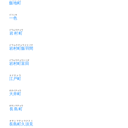
飯地町
イツシキ
一色
イワムラチョウ
岩村町
イワムラチョウイイバマ
岩村町飯羽間
イワムラチョウトミダ
岩村町富田
エドチョウ
江戸町
オオイチョウ
大井町
オサシマチョウ
長島町
オサシマチョウクスミ
長島町久須見