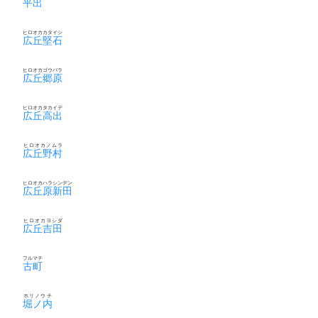
平出
ヒロオカカタイシ
広丘堅石
ヒロオカゴウバラ
広丘郷原
ヒロオカタカイデ
広丘高出
ヒロオカノムラ
広丘野村
ヒロオカハラシンデン
広丘原新田
ヒロオカヨシダ
広丘吉田
フルマチ
古町
ホリノウチ
堀ノ内