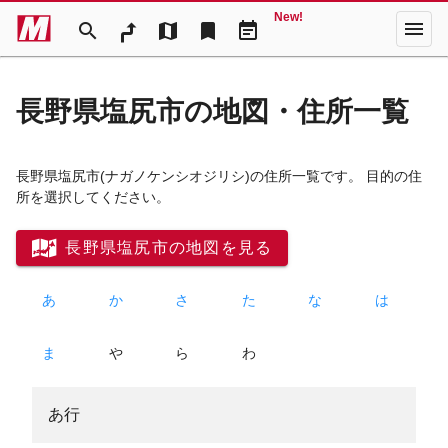
New!
menu
search
map
bookmark
event_note
長野県塩尻市の地図・住所一覧
長野県塩尻市
(ナガノケンシオジリシ)
の住所一覧です。 目的の住
所を選択してください。
長野県塩尻市の地図を見る
あ
か
さ
た
な
は
ま
や
ら
わ
あ行