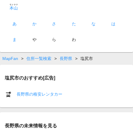
モトヤマ
本山
あ
か
さ
た
な
は
ま
や
ら
わ
MapFan
>
住所一覧検索
>
長野県
>
塩尻市
塩尻市のおすすめ[広告]
長野県の格安レンタカー
長野県の未来情報を見る