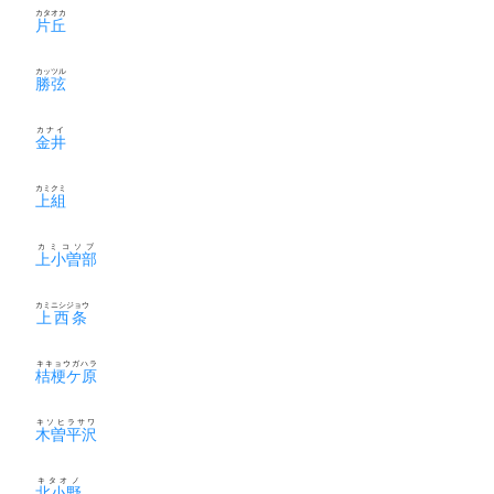
カタオカ
片丘
カッツル
勝弦
カナイ
金井
カミクミ
上組
カミコソブ
上小曽部
カミニシジョウ
上西条
キキョウガハラ
桔梗ケ原
キソヒラサワ
木曽平沢
キタオノ
北小野