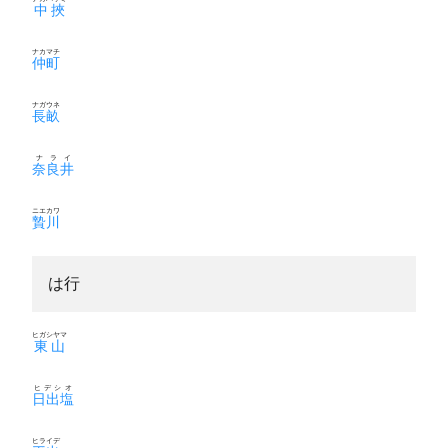
中挾
ナカマチ
仲町
ナガウネ
長畝
ナライ
奈良井
ニエカワ
贄川
は行
ヒガシヤマ
東山
ヒデシオ
日出塩
ヒライデ