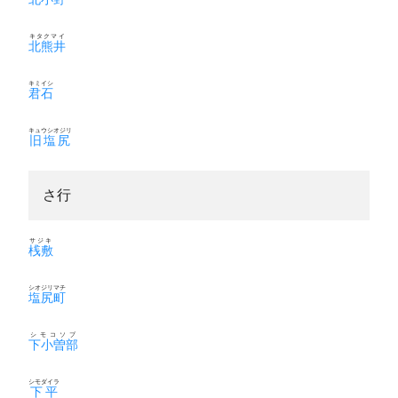
キタクマイ
北熊井
キミイシ
君石
キュウシオジリ
旧塩尻
さ行
サジキ
桟敷
シオジリマチ
塩尻町
シモコソブ
下小曽部
シモダイラ
下平