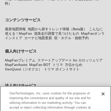
料）
コンテンツサービス
最新地図情報
地図から探すトレンド情報（Beta版）
こんなに
使える！MapFan
道路走行調査で見つけたもの
MapFanオンラ
インストア
カーナビ地図更新
宿・ホテル・旅館予約
個人向けサービス
MapFanプレミアム
スマートアップデート for カロッツェリア
MapFanAssist
MapFan BOT
トリマ
方位かなめ
GeoQuest（ジオクエ）
トリマ ポイントサイト
法人向けサービス
GeoTechnologies, Inc. uses cookies for the purposes of
法人向け地図・位置情報サービス
WEBサイト・システム向け地
improving the convenience and quality of our site and for
図API
Windows PC向け地図開発キット
MapFan DB
住所確認
utilizing information in our marketing activity. You can
サービス
MAP WORLD+
トリマ広告
Geo-Research
スグロ
accept or reject collecting information through cookies at
ジ