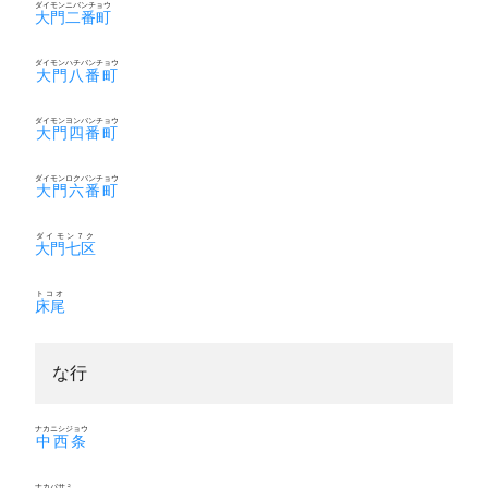
ダイモンニバンチョウ
大門二番町
ダイモンハチバンチョウ
大門八番町
ダイモンヨンバンチョウ
大門四番町
ダイモンロクバンチョウ
大門六番町
ダイモン７ク
大門七区
トコオ
床尾
な行
ナカニシジョウ
中西条
ナカバサミ