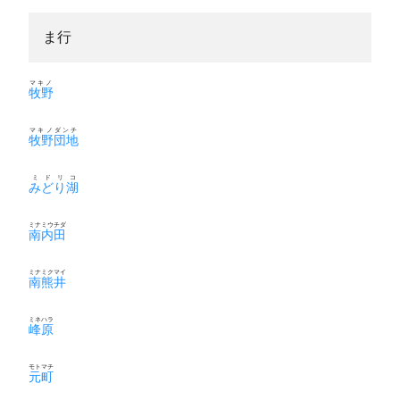
ま行
マキノ
牧野
マキノダンチ
牧野団地
ミドリコ
みどり湖
ミナミウチダ
南内田
ミナミクマイ
南熊井
ミネハラ
峰原
モトマチ
元町