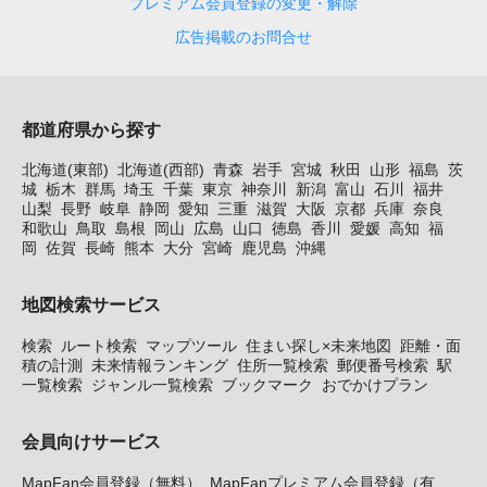
プレミアム会員登録の変更・解除
広告掲載のお問合せ
都道府県から探す
北海道(東部)
北海道(西部)
青森
岩手
宮城
秋田
山形
福島
茨
城
栃木
群馬
埼玉
千葉
東京
神奈川
新潟
富山
石川
福井
山梨
長野
岐阜
静岡
愛知
三重
滋賀
大阪
京都
兵庫
奈良
和歌山
鳥取
島根
岡山
広島
山口
徳島
香川
愛媛
高知
福
岡
佐賀
長崎
熊本
大分
宮崎
鹿児島
沖縄
地図検索サービス
検索
ルート検索
マップツール
住まい探し×未来地図
距離・面
積の計測
未来情報ランキング
住所一覧検索
郵便番号検索
駅
一覧検索
ジャンル一覧検索
ブックマーク
おでかけプラン
会員向けサービス
MapFan会員登録（無料）
MapFanプレミアム会員登録（有