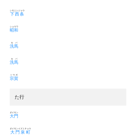
シモニシジョウ
下西条
ショウワ
昭和
セバ
洗馬
セバ
洗馬
ソウガ
宗賀
た行
ダイモン
大門
ダイモンイズミチョウ
大門泉町