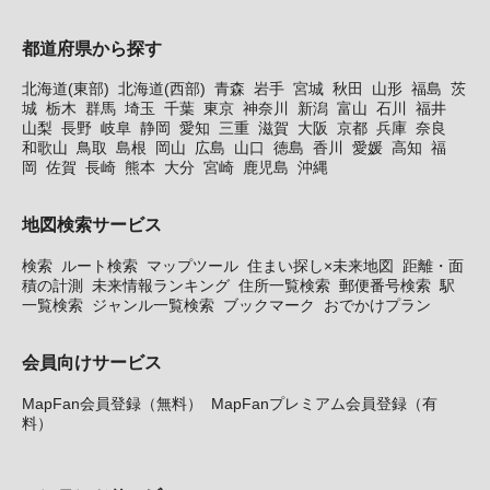
都道府県から探す
北海道(東部)
北海道(西部)
青森
岩手
宮城
秋田
山形
福島
茨
城
栃木
群馬
埼玉
千葉
東京
神奈川
新潟
富山
石川
福井
山梨
長野
岐阜
静岡
愛知
三重
滋賀
大阪
京都
兵庫
奈良
和歌山
鳥取
島根
岡山
広島
山口
徳島
香川
愛媛
高知
福
岡
佐賀
長崎
熊本
大分
宮崎
鹿児島
沖縄
地図検索サービス
検索
ルート検索
マップツール
住まい探し×未来地図
距離・面
積の計測
未来情報ランキング
住所一覧検索
郵便番号検索
駅
一覧検索
ジャンル一覧検索
ブックマーク
おでかけプラン
会員向けサービス
MapFan会員登録（無料）
MapFanプレミアム会員登録（有
料）