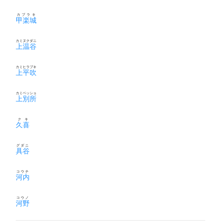
カブラキ
甲楽城
カミヌクダニ
上温谷
カミヒラブキ
上平吹
カミベッショ
上別所
クキ
久喜
グダニ
具谷
コウチ
河内
コウノ
河野