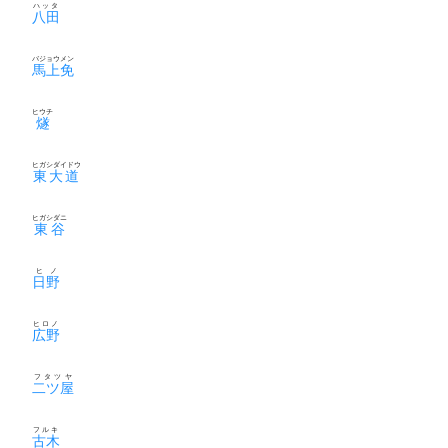
ハッタ
八田
バジョウメン
馬上免
ヒウチ
燧
ヒガシダイドウ
東大道
ヒガシダニ
東谷
ヒノ
日野
ヒロノ
広野
フタツヤ
二ツ屋
フルキ
古木