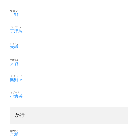
ウエノ
上野
ウツオ
宇津尾
オオギリ
大桐
オオタニ
大谷
オクノノ
奥野々
オグラタニ
小倉谷
か行
カネガス
金粕