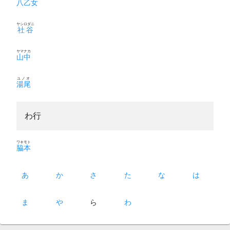
八乙女
ヤシロダニ
社谷
ヤマナカ
山中
ユノオ
湯尾
わ行
ワキモト
脇本
あ
か
さ
た
な
は
ま
や
ら
わ