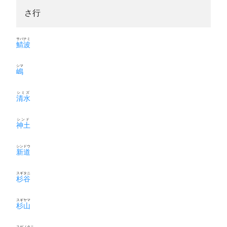
さ行
サバナミ
鯖波
シマ
嶋
シミズ
清水
シンド
神土
シンドウ
新道
スギタニ
杉谷
スギヤマ
杉山
スゲノタニ