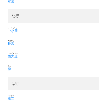
堂宮
な行
ナカゴヤ
中小屋
ナガサワ
長沢
ニシダイドウ
西大道
ヌカ
糠
は行
ハシタテ
橋立