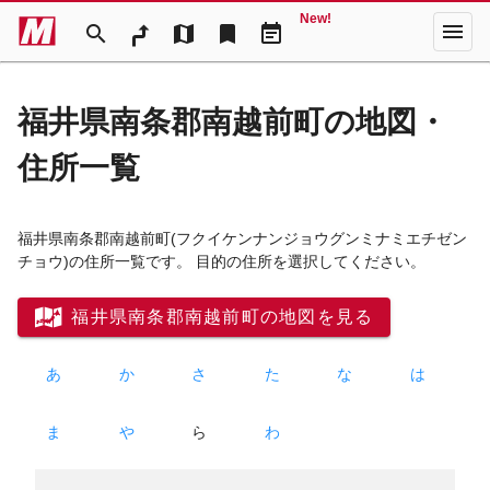
New!
menu
search
map
bookmark
event_note
福井県南条郡南越前町の地図・
住所一覧
福井県南条郡南越前町
(フクイケンナンジョウグンミナミエチゼン
チョウ)
の住所一覧です。 目的の住所を選択してください。
福井県南条郡南越前町の地図を見る
あ
か
さ
た
な
は
ま
や
ら
わ