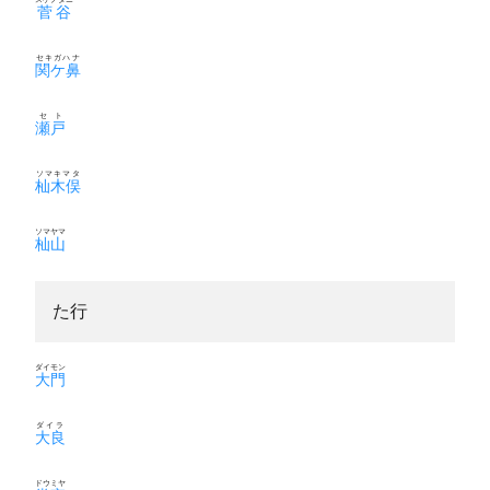
菅谷
セキガハナ
関ケ鼻
セト
瀬戸
ソマキマタ
杣木俣
ソマヤマ
杣山
た行
ダイモン
大門
ダイラ
大良
ドウミヤ