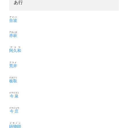
あ行
アイバ
合波
アカハギ
赤萩
アクワ
阿久和
アライ
荒井
イタドリ
板取
イマイズミ
今泉
イマジョウ
今庄
イモノシ
鋳物師