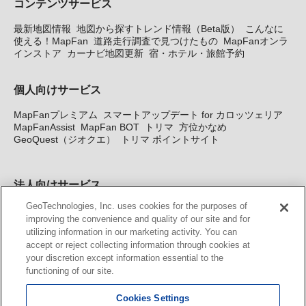
コンテンツサービス
最新地図情報
地図から探すトレンド情報（Beta版）
こんなに
使える！MapFan
道路走行調査で見つけたもの
MapFanオンラ
インストア
カーナビ地図更新
宿・ホテル・旅館予約
個人向けサービス
MapFanプレミアム
スマートアップデート for カロッツェリア
MapFanAssist
MapFan BOT
トリマ
方位かなめ
GeoQuest（ジオクエ）
トリマ ポイントサイト
法人向けサービス
GeoTechnologies, Inc. uses cookies for the purposes of
法人向け地図・位置情報サービス
WEBサイト・システム向け地
improving the convenience and quality of our site and for
図API
Windows PC向け地図開発キット
MapFan DB
住所確認
utilizing information in our marketing activity. You can
サービス
MAP WORLD+
トリマ広告
Geo-Research
スグロ
accept or reject collecting information through cookies at
ジ
your discretion except information essential to the
functioning of our site.
カーナビ地図更新サービス
Cookies Settings