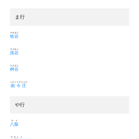
ま行
マキダニ
牧谷
マゴタニ
孫谷
マスダニ
桝谷
ミナミイマジョウ
南今庄
や行
ヤイ
八飯
ヤオトメ