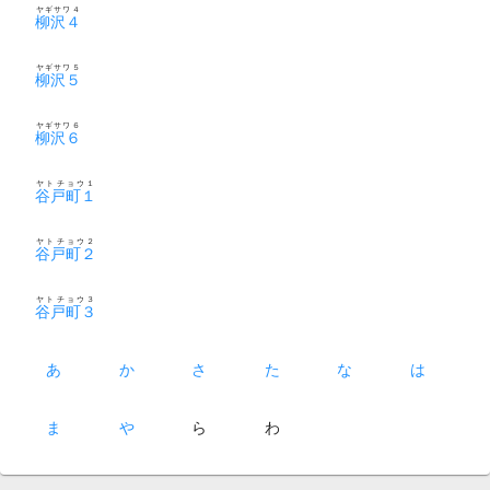
ヤギサワ４
柳沢４
ヤギサワ５
柳沢５
ヤギサワ６
柳沢６
ヤトチョウ１
谷戸町１
ヤトチョウ２
谷戸町２
ヤトチョウ３
谷戸町３
あ
か
さ
た
な
は
ま
や
ら
わ