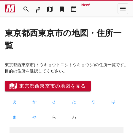
New!
menu
search
map
bookmark
event_note
東京都西東京市の地図・住所一
覧
東京都西東京市
(トウキョウトニシトウキョウシ)
の住所一覧です。
目的の住所を選択してください。
東京都西東京市の地図を見る
あ
か
さ
た
な
は
ま
や
ら
わ