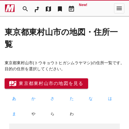
New!
menu
search
map
bookmark
event_note
東京都東村山市の地図・住所一
覧
東京都東村山市
(トウキョウトヒガシムラヤマシ)
の住所一覧です。
目的の住所を選択してください。
東京都東村山市の地図を見る
あ
か
さ
た
な
は
ま
や
ら
わ