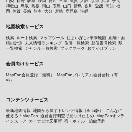
山梨
長野
岐阜
静岡
愛知
三重
滋賀
大阪
京都
兵庫
奈良
和歌山
鳥取
島根
岡山
広島
山口
徳島
香川
愛媛
高知
福
岡
佐賀
長崎
熊本
大分
宮崎
鹿児島
沖縄
地図検索サービス
検索
ルート検索
マップツール
住まい探し×未来地図
距離・面
積の計測
未来情報ランキング
住所一覧検索
郵便番号検索
駅
一覧検索
ジャンル一覧検索
ブックマーク
おでかけプラン
会員向けサービス
MapFan会員登録（無料）
MapFanプレミアム会員登録（有
料）
コンテンツサービス
最新地図情報
地図から探すトレンド情報（Beta版）
こんなに
使える！MapFan
道路走行調査で見つけたもの
MapFanオンラ
インストア
カーナビ地図更新
宿・ホテル・旅館予約