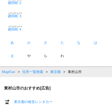
廻田町２
メグリタチョウ３
廻田町３
メグリタチョウ４
廻田町４
あ
か
さ
た
な
は
ま
や
ら
わ
MapFan
>
住所一覧検索
>
東京都
>
東村山市
東村山市のおすすめ[広告]
東京都の格安レンタカー