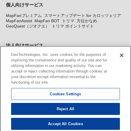
個人向けサービス
MapFanプレミアム
スマートアップデート for カロッツェリア
MapFanAssist
MapFan BOT
トリマ
方位かなめ
GeoQuest（ジオクエ）
トリマ ポイントサイト
法人向けサービス
GeoTechnologies, Inc. uses cookies for the purposes of
法人向け地図・位置情報サービス
WEBサイト・システム向け地
improving the convenience and quality of our site and for
図API
Windows PC向け地図開発キット
MapFan DB
住所確認
utilizing information in our marketing activity. You can
サービス
MAP WORLD+
トリマ広告
Geo-Research
スグロ
accept or reject collecting information through cookies at
ジ
your discretion except information essential to the
functioning of our site.
カーナビ地図更新サービス
Cookies Settings
MapFan スマートメンバーズ
カロッツェリア地図割プラス
KENWOOD MapFan Club
Reject All
Accept All Cookies
© GeoTechnologies, Inc.