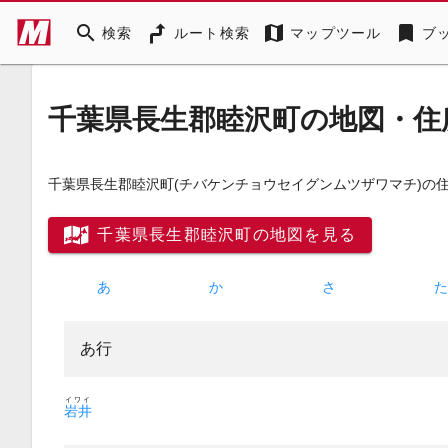
search
map
bookmark
検索
ルート検索
マップツール
ブ
千葉県長生郡睦沢町の地図・住
千葉県長生郡睦沢町
(チバケンチョウセイグンムツザワマチ)
の
千葉県長生郡睦沢町の地図を見る
あ
か
さ
あ行
イワイ
岩井