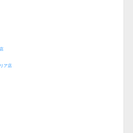
店
リア店