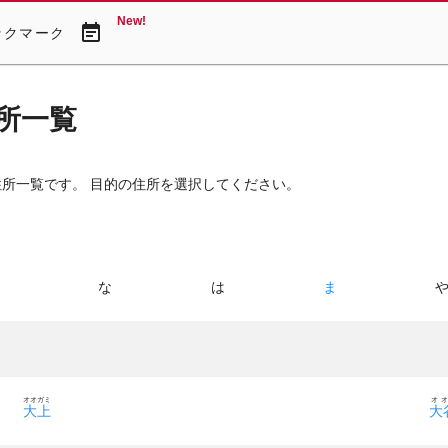
New!
event_note
ックマーク
所一覧
住所一覧です。 目的の住所を選択してください。
た
な
は
ま
オオガミ
オ
大上
大