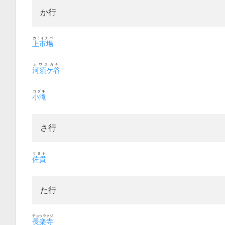
か行
カミイチバ
上市場
カワスガヤ
河須ケ谷
コダキ
小滝
さ行
サヌキ
佐貫
た行
チョウラクジ
長楽寺