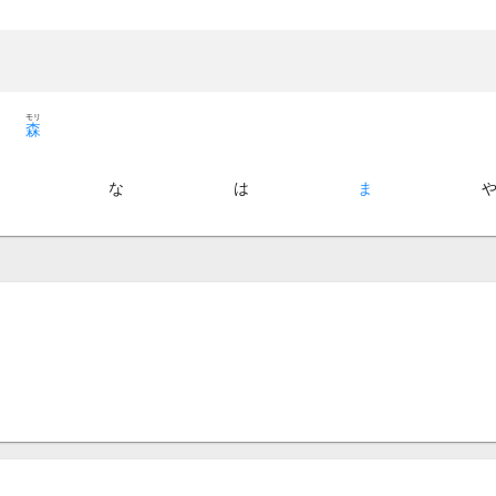
モリ
森
た
な
は
ま