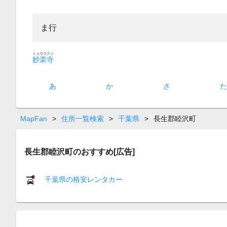
ま行
ミョウラクジ
妙楽寺
あ
か
さ
MapFan
>
住所一覧検索
>
千葉県
>
長生郡睦沢町
長生郡睦沢町のおすすめ[広告]
千葉県の格安レンタカー