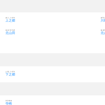
カミノゴウ
カワ
上之郷
川
キタヤマダ
キタ
北山田
北
シモノゴウ
下之郷
テラサキ
寺崎