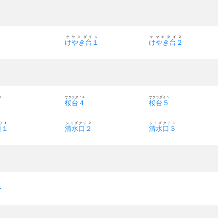
ケヤキダイ１
ケヤキダイ２
けやき台１
けやき台２
３
サクラダイ４
サクラダイ５
３
桜台４
桜台５
チ１
シミズグチ２
シミズグチ３
口１
清水口２
清水口３
チ
一