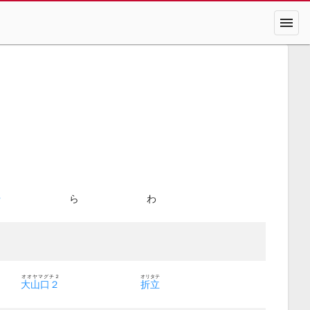
menu
や
ら
わ
オオヤマグチ２
オリタテ
大山口２
折立