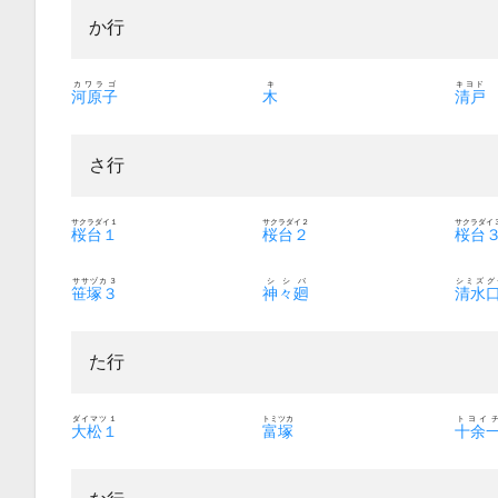
か行
カワラゴ
キ
キヨド
河原子
木
清戸
さ行
サクラダイ１
サクラダイ２
サクラダイ
桜台１
桜台２
桜台
ササヅカ３
シシバ
シミズグ
笹塚３
神々廻
清水
た行
ダイマツ１
トミツカ
トヨイ
大松１
富塚
十余