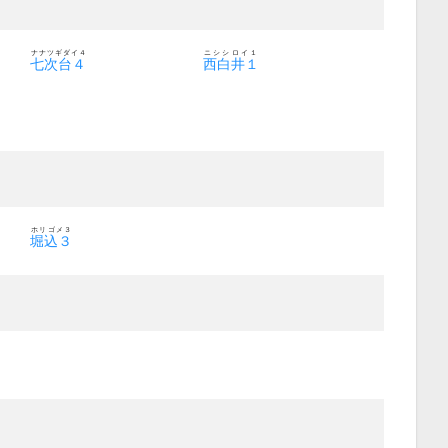
ナナツギダイ４
ニシシロイ１
七次台４
西白井１
ホリゴメ３
堀込３