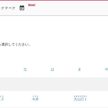
New!
event_note
ックマーク
を選択してください。
た
な
は
ま
ミ３
イマイ
オオヤマグチ１
上３
今井
大山口１