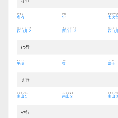
な行
ナウチ
ナカ
ナナツギ
名内
中
七次
ニシシロイ２
ニシシロイ３
ニシシロ
西白井２
西白井３
西白
は行
ヒラツカ
フク
フジ
平塚
復
冨士
ま行
ミナミヤマ１
ミナミヤマ２
ミナミヤマ
南山１
南山２
南山
や行