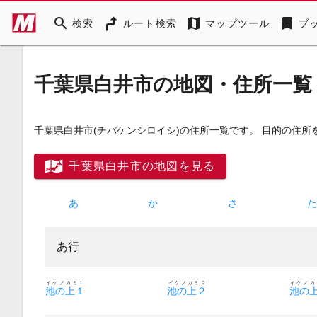
search
map
bookmark
検索
ルート検索
マップツール
ブ
千葉県白井市の地図・住所一覧
千葉県白井市
(チバケンシロイシ)
の住所一覧です。 目的の住所
千葉県白井市の地図を見る
あ
か
さ
あ行
イケノカミ１
イケノカミ２
イケノカ
池の上１
池の上２
池の