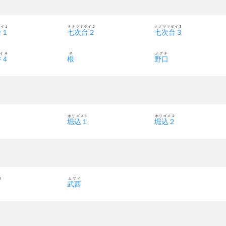
ダイ１
ナナツギダイ２
ナナツギダイ３
台１
七次台２
七次台３
イ４
ネ
ノグチ
井４
根
野口
ホリゴメ１
ホリゴメ２
堀込１
堀込２
３
ムザイ
３
武西