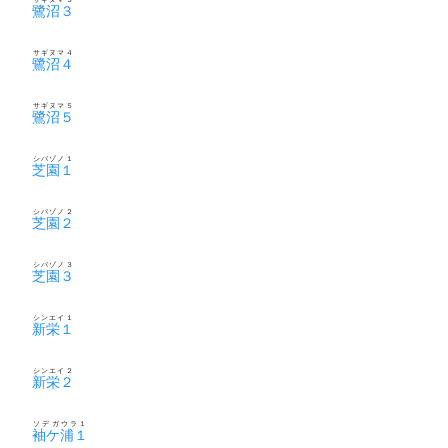
鷺沼３
サギヌマ４
鷺沼４
サギヌマ５
鷺沼５
シバゾノ１
芝園１
シバゾノ２
芝園２
シバゾノ３
芝園３
シンエイ１
新栄１
シンエイ２
新栄２
ソデガウラ１
袖ケ浦１