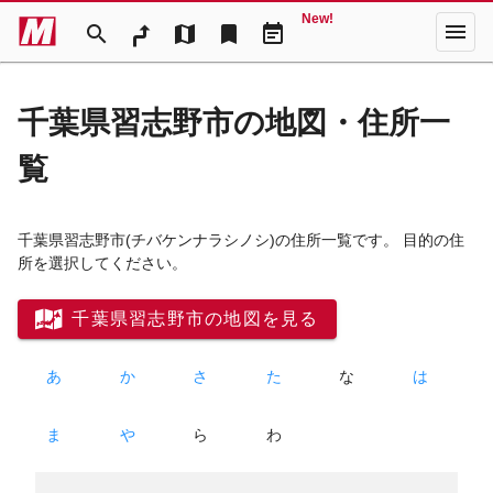
New!
menu
search
map
bookmark
event_note
千葉県習志野市の地図・住所一
覧
千葉県習志野市
(チバケンナラシノシ)
の住所一覧です。 目的の住
所を選択してください。
千葉県習志野市の地図を見る
あ
か
さ
た
な
は
ま
や
ら
わ