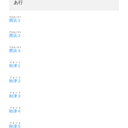
あ行
アカネハマ１
茜浜１
アカネハマ２
茜浜２
アカネハマ３
茜浜３
アキツ１
秋津１
アキツ２
秋津２
アキツ３
秋津３
アキツ４
秋津４
アキツ５
秋津５