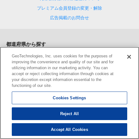
プレミアム会員登録の変更・解除
広告掲載のお問合せ
都道府県から探す
北海道(東部)
北海道(西部)
青森
岩手
宮城
秋田
山形
福島
茨
GeoTechnologies, Inc. uses cookies for the purposes of
城
栃木
群馬
埼玉
千葉
東京
神奈川
新潟
富山
石川
福井
improving the convenience and quality of our site and for
山梨
長野
岐阜
静岡
愛知
三重
滋賀
大阪
京都
兵庫
奈良
utilizing information in our marketing activity. You can
和歌山
鳥取
島根
岡山
広島
山口
徳島
香川
愛媛
高知
福
accept or reject collecting information through cookies at
岡
佐賀
長崎
熊本
大分
宮崎
鹿児島
沖縄
your discretion except information essential to the
functioning of our site.
地図検索サービス
Cookies Settings
検索
ルート検索
マップツール
住まい探し×未来地図
距離・面
積の計測
未来情報ランキング
住所一覧検索
郵便番号検索
駅
Reject All
一覧検索
ジャンル一覧検索
ブックマーク
おでかけプラン
Accept All Cookies
会員向けサービス