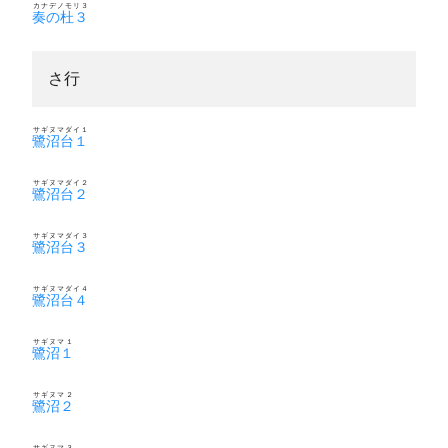
カナデノモリ３
奏の杜３
さ行
サギヌマダイ１
鷺沼台１
サギヌマダイ２
鷺沼台２
サギヌマダイ３
鷺沼台３
サギヌマダイ４
鷺沼台４
サギヌマ１
鷺沼１
サギヌマ２
鷺沼２
サギヌマ３