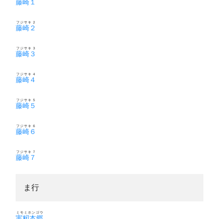
藤崎１
フジサキ２
藤崎２
フジサキ３
藤崎３
フジサキ４
藤崎４
フジサキ５
藤崎５
フジサキ６
藤崎６
フジサキ７
藤崎７
ま行
ミモミホンゴウ
実籾本郷