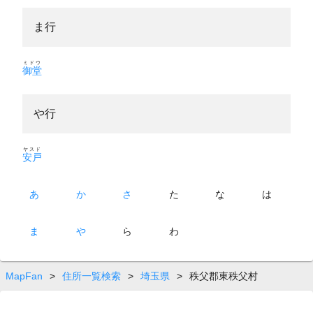
ま行
ミドウ
御堂
や行
ヤスド
安戸
あ
か
さ
た
な
は
ま
や
ら
わ
MapFan
>
住所一覧検索
>
埼玉県
>
秩父郡東秩父村