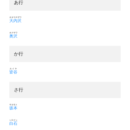
あ行
オオウチザワ
大内沢
オクサワ
奥沢
か行
カイヤ
皆谷
さ行
サカモト
坂本
シロイシ
白石