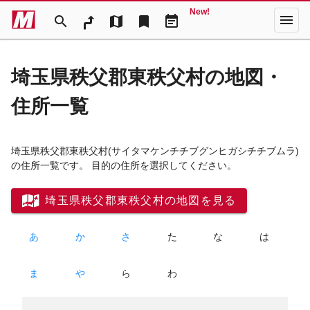
New!
menu
search
map
bookmark
event_note
埼玉県秩父郡東秩父村の地図・
住所一覧
埼玉県秩父郡東秩父村
(サイタマケンチチブグンヒガシチチブムラ)
の住所一覧です。 目的の住所を選択してください。
埼玉県秩父郡東秩父村の地図を見る
あ
か
さ
た
な
は
ま
や
ら
わ