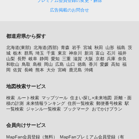
プレミアム会員登録の変更・解除
広告掲載のお問合せ
都道府県から探す
北海道(東部)
北海道(西部)
青森
岩手
宮城
秋田
山形
福島
茨
城
栃木
群馬
埼玉
千葉
東京
神奈川
新潟
富山
石川
福井
山梨
長野
岐阜
静岡
愛知
三重
滋賀
大阪
京都
兵庫
奈良
和歌山
鳥取
島根
岡山
広島
山口
徳島
香川
愛媛
高知
福
岡
佐賀
長崎
熊本
大分
宮崎
鹿児島
沖縄
地図検索サービス
検索
ルート検索
マップツール
住まい探し×未来地図
距離・面
積の計測
未来情報ランキング
住所一覧検索
郵便番号検索
駅
一覧検索
ジャンル一覧検索
ブックマーク
おでかけプラン
会員向けサービス
MapFan会員登録（無料）
MapFanプレミアム会員登録（有