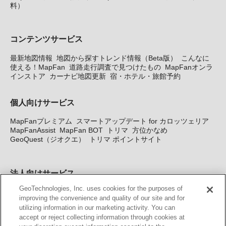
料）
コンテンツサービス
最新地図情報
地図から探すトレンド情報（Beta版）
こんなに
使える！MapFan
道路走行調査で見つけたもの
MapFanオンラ
インストア
カーナビ地図更新
宿・ホテル・旅館予約
個人向けサービス
MapFanプレミアム
スマートアップデート for カロッツェリア
MapFanAssist
MapFan BOT
トリマ
方位かなめ
GeoQuest（ジオクエ）
トリマ ポイントサイト
法人向けサービス
GeoTechnologies, Inc. uses cookies for the purposes of
法人向け地図・位置情報サービス
WEBサイト・システム向け地
improving the convenience and quality of our site and for
図API
Windows PC向け地図開発キット
MapFan DB
住所確認
utilizing information in our marketing activity. You can
サービス
MAP WORLD+
トリマ広告
Geo-Research
スグロ
accept or reject collecting information through cookies at
ジ