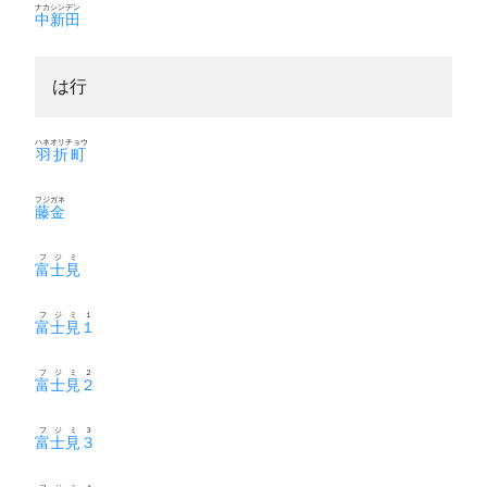
ナカシンデン
中新田
は行
ハネオリチョウ
羽折町
フジガネ
藤金
フジミ
富士見
フジミ１
富士見１
フジミ２
富士見２
フジミ３
富士見３