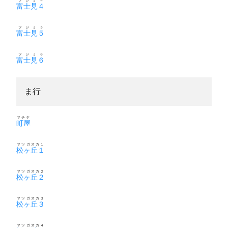
フジミ４
富士見４
フジミ５
富士見５
フジミ６
富士見６
ま行
マチヤ
町屋
マツガオカ１
松ヶ丘１
マツガオカ２
松ヶ丘２
マツガオカ３
松ヶ丘３
マツガオカ４