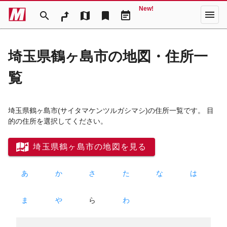
New!
menu
search
map
bookmark
event_note
埼玉県鶴ヶ島市の地図・住所一
覧
埼玉県鶴ヶ島市
(サイタマケンツルガシマシ)
の住所一覧です。 目
的の住所を選択してください。
埼玉県鶴ヶ島市の地図を見る
あ
か
さ
た
な
は
ま
や
ら
わ