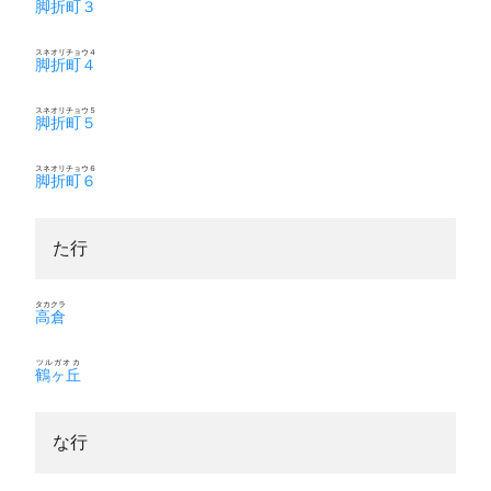
脚折町３
スネオリチョウ４
脚折町４
スネオリチョウ５
脚折町５
スネオリチョウ６
脚折町６
た行
タカクラ
高倉
ツルガオカ
鶴ヶ丘
な行