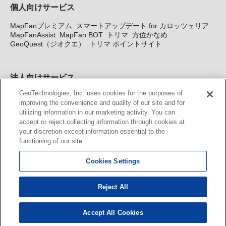
個人向けサービス
MapFanプレミアム
スマートアップデート for カロッツェリア
MapFanAssist
MapFan BOT
トリマ
方位かなめ
GeoQuest（ジオクエ）
トリマ ポイントサイト
法人向けサービス
GeoTechnologies, Inc. uses cookies for the purposes of
法人向け地図・位置情報サービス
WEBサイト・システム向け地
improving the convenience and quality of our site and for
図API
Windows PC向け地図開発キット
MapFan DB
住所確認
utilizing information in our marketing activity. You can
サービス
MAP WORLD+
トリマ広告
Geo-Research
スグロ
accept or reject collecting information through cookies at
ジ
your discretion except information essential to the
functioning of our site.
カーナビ地図更新サービス
Cookies Settings
MapFan スマートメンバーズ
カロッツェリア地図割プラス
KENWOOD MapFan Club
Reject All
Accept All Cookies
© GeoTechnologies, Inc.