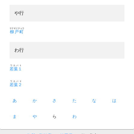
や行
ヤナギドチョウ
柳戸町
わ行
ワカバ１
若葉１
ワカバ２
若葉２
あ
か
さ
た
な
は
ま
や
ら
わ