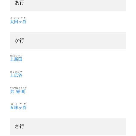
あ行
オオタガヤ
太田ヶ谷
か行
カミシンデン
上新田
カミヒロヤ
上広谷
キョウエイチョウ
共栄町
ゴミガヤ
五味ヶ谷
さ行