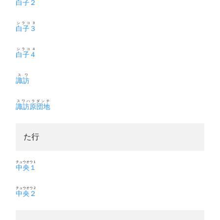
白子２
シラコ３
白子３
シラコ４
白子４
スワ
諏訪
スワハラダンチ
諏訪原団地
た行
チュウオウ１
中央１
チュウオウ２
中央２