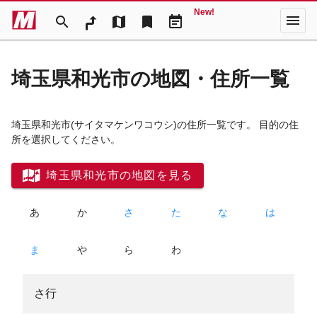
New!
menu
search
map
bookmark
event_note
埼玉県和光市の地図・住所一覧
埼玉県和光市
(サイタマケンワコウシ)
の住所一覧です。 目的の住
所を選択してください。
埼玉県和光市の地図を見る
あ
か
さ
た
な
は
ま
や
ら
わ
さ行