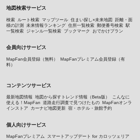
地図検索サービス
検索
ルート検索
マップツール
住まい探し×未来地図
距離・面
積の計測
未来情報ランキング
住所一覧検索
郵便番号検索
駅
一覧検索
ジャンル一覧検索
ブックマーク
おでかけプラン
会員向けサービス
MapFan会員登録（無料）
MapFanプレミアム会員登録（有
料）
コンテンツサービス
最新地図情報
地図から探すトレンド情報（Beta版）
こんなに
使える！MapFan
道路走行調査で見つけたもの
MapFanオンラ
インストア
カーナビ地図更新
宿・ホテル・旅館予約
個人向けサービス
MapFanプレミアム
スマートアップデート for カロッツェリア