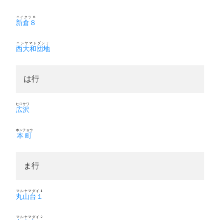
ニイクラ８
新倉８
ニシヤマトダンチ
西大和団地
は行
ヒロサワ
広沢
ホンチョウ
本町
ま行
マルヤマダイ１
丸山台１
マルヤマダイ２