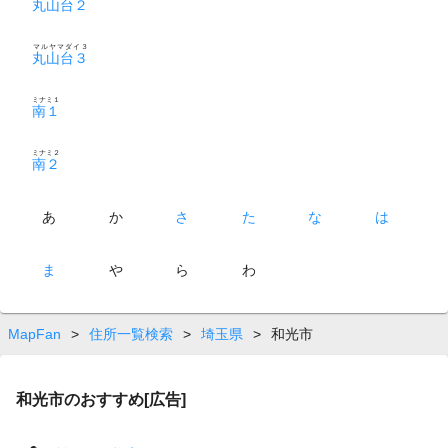
丸山台２
マルヤマダイ３
丸山台３
ミナミ１
南１
ミナミ２
南２
あ
か
さ
た
な
は
ま
や
ら
わ
MapFan
>
住所一覧検索
>
埼玉県
>
和光市
和光市のおすすめ[広告]