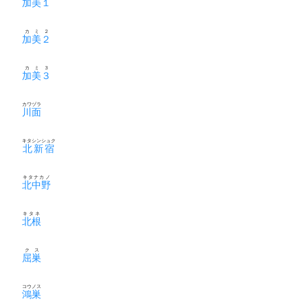
加美１
カミ２
加美２
カミ３
加美３
カワヅラ
川面
キタシンシュク
北新宿
キタナカノ
北中野
キタネ
北根
クス
屈巣
コウノス
鴻巣