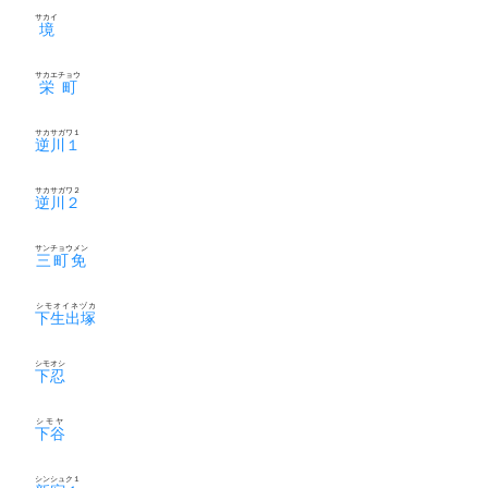
サカイ
境
サカエチョウ
栄町
サカサガワ１
逆川１
サカサガワ２
逆川２
サンチョウメン
三町免
シモオイネヅカ
下生出塚
シモオシ
下忍
シモヤ
下谷
シンシュク１