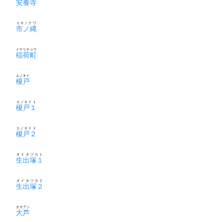
安養寺
イチノナワ
市ノ縄
イナリチョウ
稲荷町
エノキド
榎戸
エノキド１
榎戸１
エノキド２
榎戸２
オイネヅカ１
生出塚１
オイネヅカ２
生出塚２
オオアシ
大芦