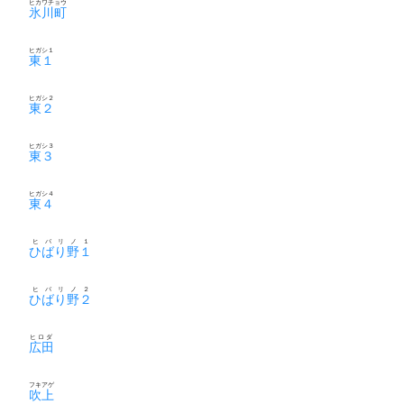
ヒカワチョウ
氷川町
ヒガシ１
東１
ヒガシ２
東２
ヒガシ３
東３
ヒガシ４
東４
ヒバリノ１
ひばり野１
ヒバリノ２
ひばり野２
ヒロダ
広田
フキアゲ
吹上