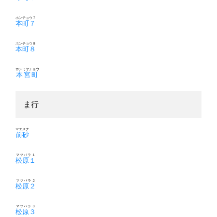
ホンチョウ７
本町７
ホンチョウ８
本町８
ホンミヤチョウ
本宮町
ま行
マエスナ
前砂
マツバラ１
松原１
マツバラ２
松原２
マツバラ３
松原３