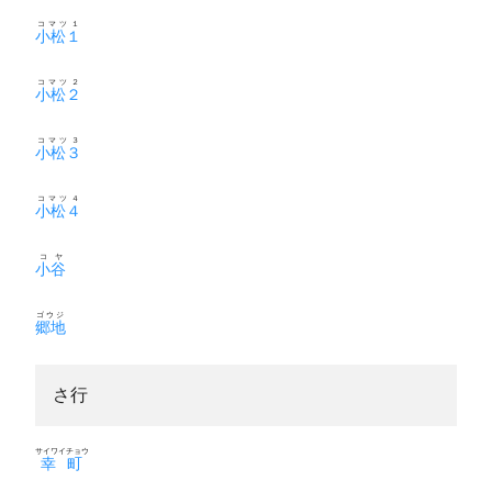
コマツ１
小松１
コマツ２
小松２
コマツ３
小松３
コマツ４
小松４
コヤ
小谷
ゴウジ
郷地
さ行
サイワイチョウ
幸町