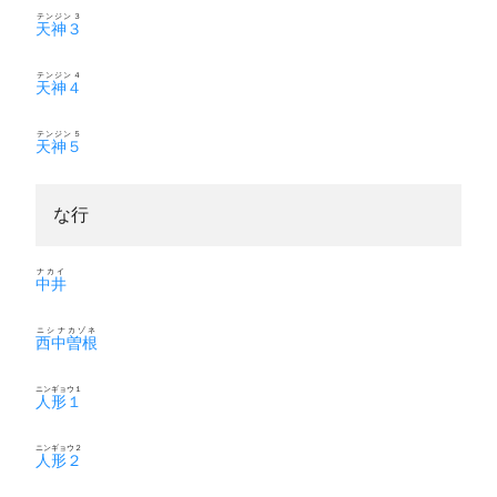
テンジン３
天神３
テンジン４
天神４
テンジン５
天神５
な行
ナカイ
中井
ニシナカゾネ
西中曽根
ニンギョウ１
人形１
ニンギョウ２
人形２