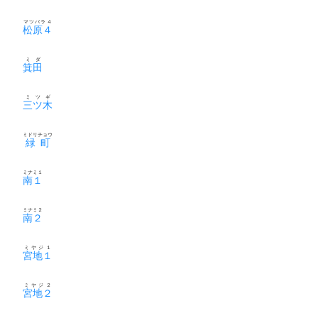
マツバラ４
松原４
ミダ
箕田
ミツギ
三ツ木
ミドリチョウ
緑町
ミナミ１
南１
ミナミ２
南２
ミヤジ１
宮地１
ミヤジ２
宮地２