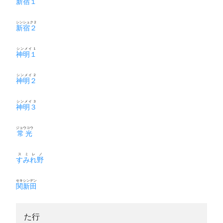
新宿１
シンシュク２
新宿２
シンメイ１
神明１
シンメイ２
神明２
シンメイ３
神明３
ジョウコウ
常光
スミレノ
すみれ野
セキシンデン
関新田
た行