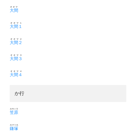
オオマ
大間
オオマ１
大間１
オオマ２
大間２
オオマ３
大間３
オオマ４
大間４
か行
カサハラ
笠原
カマツカ
鎌塚