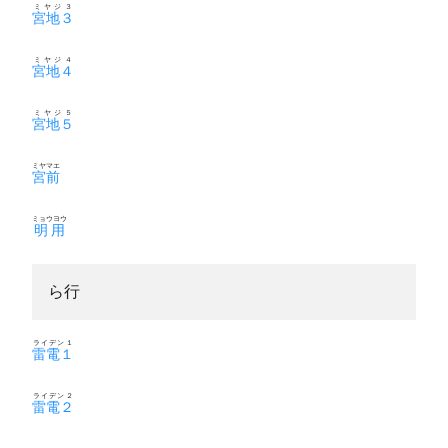
ミヤジ３
宮地３
ミヤジ４
宮地４
ミヤジ５
宮地５
ミヤマエ
宮前
ミョウヨウ
明用
ら行
ライデン１
雷電１
ライデン２
雷電２