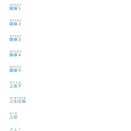
カマツカ１
鎌塚１
カマツカ２
鎌塚２
カマツカ３
鎌塚３
カマツカ４
鎌塚４
カマツカ５
鎌塚５
カミエゲ
上会下
カミオイネヅカ
上生出塚
カミヤ
上谷
カミ１