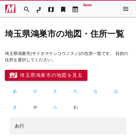
New!
menu
search
map
bookmark
event_note
埼玉県鴻巣市の地図・住所一覧
埼玉県鴻巣市
(サイタマケンコウノスシ)
の住所一覧です。 目的の
住所を選択してください。
埼玉県鴻巣市の地図を見る
あ
か
さ
た
な
は
ま
や
ら
わ
あ行