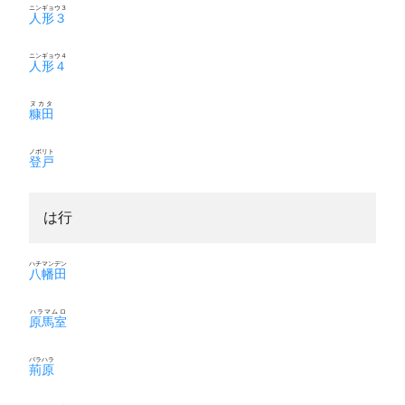
ニンギョウ３
人形３
ニンギョウ４
人形４
ヌカタ
糠田
ノボリト
登戸
は行
ハチマンデン
八幡田
ハラマムロ
原馬室
バラハラ
荊原