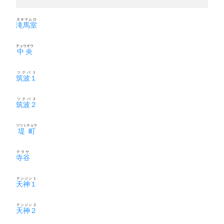
タキマムロ
滝馬室
チュウオウ
中央
ツクバ１
筑波１
ツクバ２
筑波２
ツツミチョウ
堤町
テラヤ
寺谷
テンジン１
天神１
テンジン２
天神２