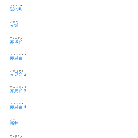
アイノマチ
愛の町
アカギ
赤城
アカギダイ
赤城台
アカミダイ１
赤見台１
アカミダイ２
赤見台２
アカミダイ３
赤見台３
アカミダイ４
赤見台４
アライ
新井
アンヨウジ