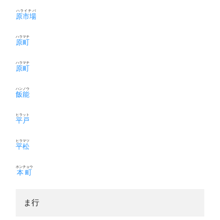
ハライチバ
原市場
ハラマチ
原町
ハラマチ
原町
ハンノウ
飯能
ヒラット
平戸
ヒラマツ
平松
ホンチョウ
本町
ま行