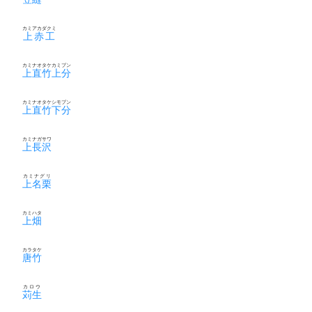
カミアカダクミ
上赤工
カミナオタケカミブン
上直竹上分
カミナオタケシモブン
上直竹下分
カミナガサワ
上長沢
カミナグリ
上名栗
カミハタ
上畑
カラタケ
唐竹
カロウ
苅生