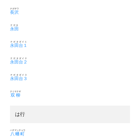
ナガサワ
長沢
ナガタ
永田
ナガタダイ１
永田台１
ナガタダイ２
永田台２
ナガタダイ３
永田台３
ナミヤナギ
双柳
は行
ハチマンチョウ
八幡町