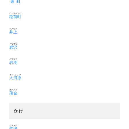
東町
イナリチョウ
稲荷町
イノウエ
井上
イワサワ
岩沢
イワブチ
岩渕
オオカワラ
大河原
オチアイ
落合
か行
カサヌイ
笠縫