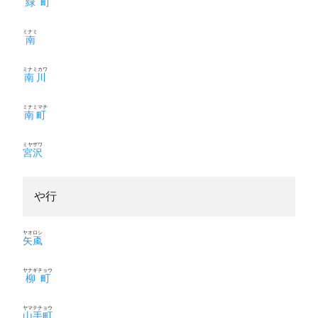
緑町
ミナミ
南
ミナミカワ
南川
ミナミマチ
南町
ミヤザワ
宮沢
や行
ヤオロシ
矢颪
ヤナギチョウ
柳町
ヤマテチョウ
山手町