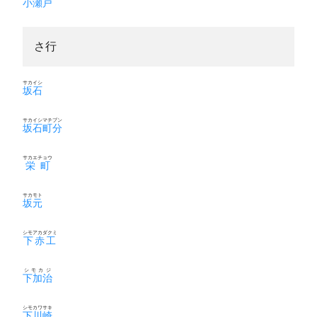
小瀬戸
さ行
サカイシ
坂石
サカイシマチブン
坂石町分
サカエチョウ
栄町
サカモト
坂元
シモアカダクミ
下赤工
シモカジ
下加治
シモカワサキ
下川崎