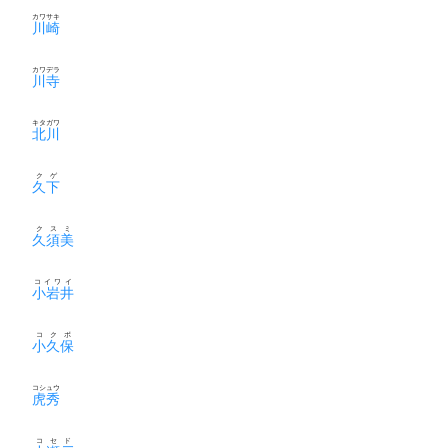
カワサキ
川崎
カワデラ
川寺
キタガワ
北川
クゲ
久下
クスミ
久須美
コイワイ
小岩井
コクボ
小久保
コシュウ
虎秀
コセド