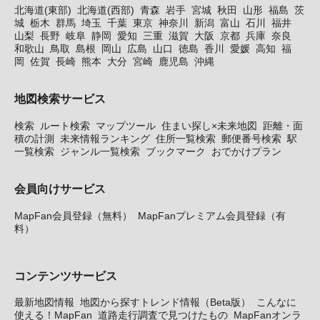
北海道(東部)
北海道(西部)
青森
岩手
宮城
秋田
山形
福島
茨
城
栃木
群馬
埼玉
千葉
東京
神奈川
新潟
富山
石川
福井
山梨
長野
岐阜
静岡
愛知
三重
滋賀
大阪
京都
兵庫
奈良
和歌山
鳥取
島根
岡山
広島
山口
徳島
香川
愛媛
高知
福
岡
佐賀
長崎
熊本
大分
宮崎
鹿児島
沖縄
地図検索サービス
検索
ルート検索
マップツール
住まい探し×未来地図
距離・面
積の計測
未来情報ランキング
住所一覧検索
郵便番号検索
駅
一覧検索
ジャンル一覧検索
ブックマーク
おでかけプラン
会員向けサービス
MapFan会員登録（無料）
MapFanプレミアム会員登録（有
料）
コンテンツサービス
最新地図情報
地図から探すトレンド情報（Beta版）
こんなに
使える！MapFan
道路走行調査で見つけたもの
MapFanオンラ