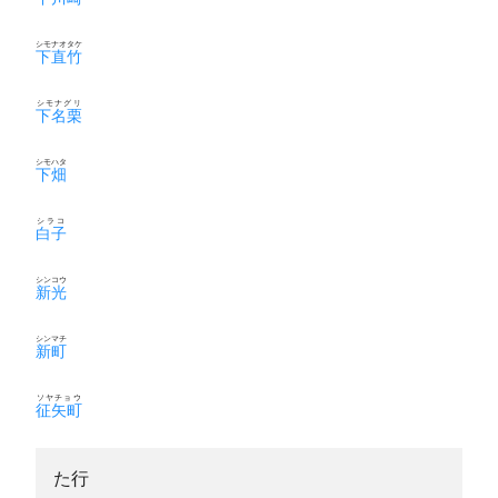
シモナオタケ
下直竹
シモナグリ
下名栗
シモハタ
下畑
シラコ
白子
シンコウ
新光
シンマチ
新町
ソヤチョウ
征矢町
た行