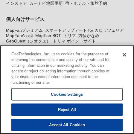
インストア
カーナビ地図更新
宿・ホテル・旅館予約
個人向けサービス
MapFanプレミアム
スマートアップデート for カロッツェリア
MapFanAssist
MapFan BOT
トリマ
方位かなめ
GeoQuest（ジオクエ）
トリマ ポイントサイト
GeoTechnologies, Inc. uses cookies for the purposes of
improving the convenience and quality of our site and for
法人向けサービス
utilizing information in our marketing activity. You can
accept or reject collecting information through cookies at
法人向け地図・位置情報サービス
WEBサイト・システム向け地
your discretion except information essential to the
図API
Windows PC向け地図開発キット
MapFan DB
住所確認
functioning of our site.
サービス
MAP WORLD+
トリマ広告
Geo-Research
スグロ
ジ
Cookies Settings
カーナビ地図更新サービス
Reject All
MapFan スマートメンバーズ
カロッツェリア地図割プラス
KENWOOD MapFan Club
Accept All Cookies