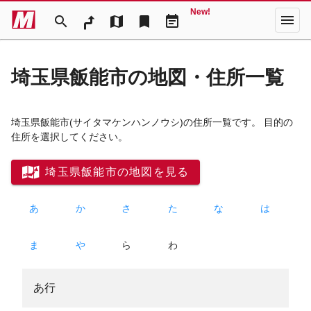
New!
menu
search
map
bookmark
event_note
埼玉県飯能市の地図・住所一覧
埼玉県飯能市
(サイタマケンハンノウシ)
の住所一覧です。 目的の
住所を選択してください。
埼玉県飯能市の地図を見る
あ
か
さ
た
な
は
ま
や
ら
わ
あ行