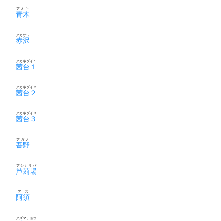
アオキ
青木
アカザワ
赤沢
アカネダイ１
茜台１
アカネダイ２
茜台２
アカネダイ３
茜台３
アガノ
吾野
アシカリバ
芦苅場
アズ
阿須
アズマチョウ