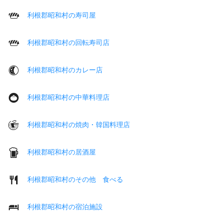
利根郡昭和村の寿司屋
利根郡昭和村の回転寿司店
利根郡昭和村のカレー店
利根郡昭和村の中華料理店
利根郡昭和村の焼肉・韓国料理店
利根郡昭和村の居酒屋
利根郡昭和村のその他 食べる
利根郡昭和村の宿泊施設