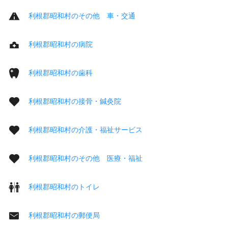
利根郡昭和村のその他 車・交通
利根郡昭和村の病院
利根郡昭和村の歯科
利根郡昭和村の接骨・鍼灸院
利根郡昭和村の介護・福祉サービス
利根郡昭和村のその他 医療・福祉
利根郡昭和村のトイレ
利根郡昭和村の郵便局