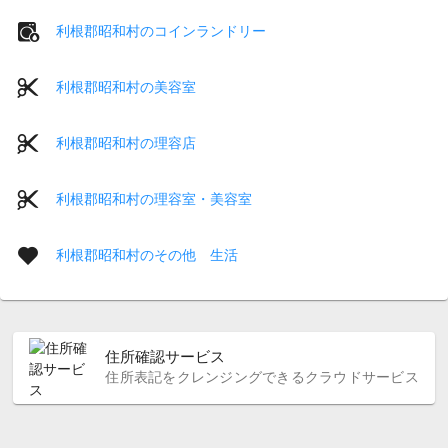
利根郡昭和村のコインランドリー
利根郡昭和村の美容室
利根郡昭和村の理容店
利根郡昭和村の理容室・美容室
利根郡昭和村のその他 生活
住所確認サービス
住所表記をクレンジングできるクラウドサービス