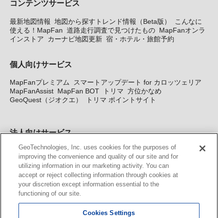
コンテンツサービス
最新地図情報
地図から探すトレンド情報（Beta版）
こんなに
使える！MapFan
道路走行調査で見つけたもの
MapFanオンラ
インストア
カーナビ地図更新
宿・ホテル・旅館予約
個人向けサービス
MapFanプレミアム
スマートアップデート for カロッツェリア
MapFanAssist
MapFan BOT
トリマ
方位かなめ
GeoQuest（ジオクエ）
トリマ ポイントサイト
法人向けサービス
GeoTechnologies, Inc. uses cookies for the purposes of
法人向け地図・位置情報サービス
WEBサイト・システム向け地
improving the convenience and quality of our site and for
図API
Windows PC向け地図開発キット
MapFan DB
住所確認
utilizing information in our marketing activity. You can
サービス
MAP WORLD+
トリマ広告
Geo-Research
スグロ
accept or reject collecting information through cookies at
ジ
your discretion except information essential to the
functioning of our site.
カーナビ地図更新サービス
Cookies Settings