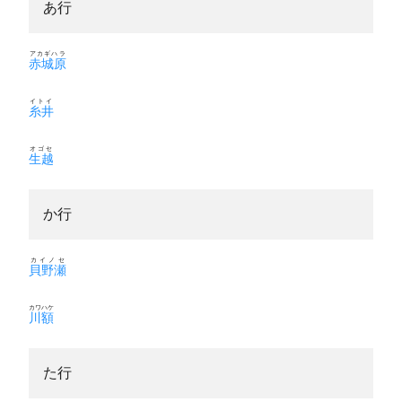
あ行
アカギハラ
赤城原
イトイ
糸井
オゴセ
生越
か行
カイノセ
貝野瀬
カワハケ
川額
た行