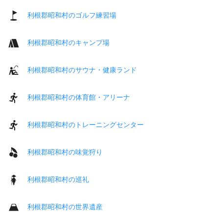
利根郡昭和村のゴルフ練習場
利根郡昭和村のキャンプ場
利根郡昭和村のサウナ・健康ランド
利根郡昭和村の体育館・アリーナ
利根郡昭和村のトレーニングセンター
利根郡昭和村の味覚狩り
利根郡昭和村の巡礼
利根郡昭和村の世界遺産