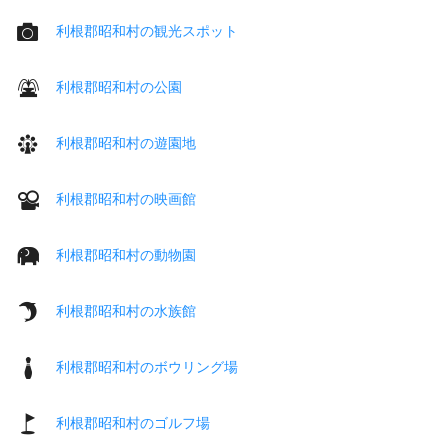
利根郡昭和村の観光スポット
利根郡昭和村の公園
利根郡昭和村の遊園地
利根郡昭和村の映画館
利根郡昭和村の動物園
利根郡昭和村の水族館
利根郡昭和村のボウリング場
利根郡昭和村のゴルフ場