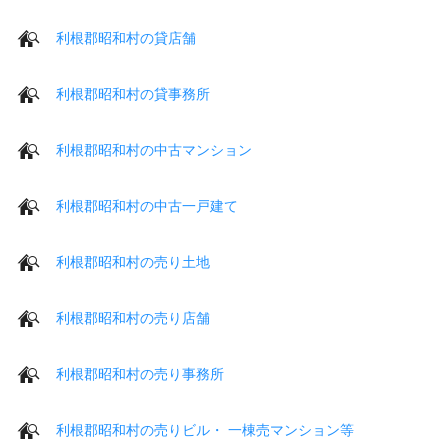
利根郡昭和村の貸店舗
利根郡昭和村の貸事務所
利根郡昭和村の中古マンション
利根郡昭和村の中古一戸建て
利根郡昭和村の売り土地
利根郡昭和村の売り店舗
利根郡昭和村の売り事務所
利根郡昭和村の売りビル・ 一棟売マンション等