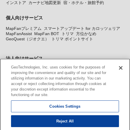
インストア
カーナビ地図更新
宿・ホテル・旅館予約
個人向けサービス
MapFanプレミアム
スマートアップデート for カロッツェリア
MapFanAssist
MapFan BOT
トリマ
方位かなめ
GeoQuest（ジオクエ）
トリマ ポイントサイト
法人向けサービス
GeoTechnologies, Inc. uses cookies for the purposes of
法人向け地図・位置情報サービス
WEBサイト・システム向け地
improving the convenience and quality of our site and for
図API
Windows PC向け地図開発キット
MapFan DB
住所確認
utilizing information in our marketing activity. You can
サービス
MAP WORLD+
トリマ広告
Geo-Research
スグロ
accept or reject collecting information through cookies at
ジ
your discretion except information essential to the
functioning of our site.
カーナビ地図更新サービス
Cookies Settings
MapFan スマートメンバーズ
カロッツェリア地図割プラス
KENWOOD MapFan Club
Reject All