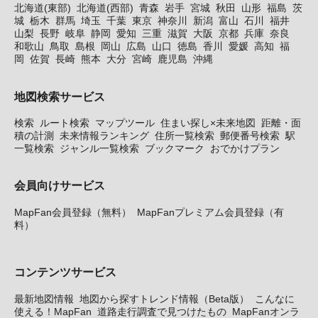
北海道(東部)
北海道(西部)
青森
岩手
宮城
秋田
山形
福島
茨
城
栃木
群馬
埼玉
千葉
東京
神奈川
新潟
富山
石川
福井
山梨
長野
岐阜
静岡
愛知
三重
滋賀
大阪
京都
兵庫
奈良
和歌山
鳥取
島根
岡山
広島
山口
徳島
香川
愛媛
高知
福
岡
佐賀
長崎
熊本
大分
宮崎
鹿児島
沖縄
地図検索サービス
検索
ルート検索
マップツール
住まい探し×未来地図
距離・面
積の計測
未来情報ランキング
住所一覧検索
郵便番号検索
駅
一覧検索
ジャンル一覧検索
ブックマーク
おでかけプラン
会員向けサービス
MapFan会員登録（無料）
MapFanプレミアム会員登録（有
料）
コンテンツサービス
最新地図情報
地図から探すトレンド情報（Beta版）
こんなに
使える！MapFan
道路走行調査で見つけたもの
MapFanオンラ