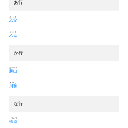
あ行
オッチ
乙父
オトモ
乙母
か行
カツヤマ
勝山
カワワ
川和
な行
ナラハラ
楢原