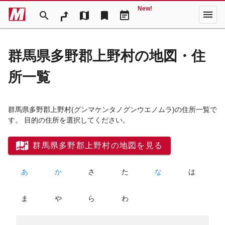
New!
menu
search
map
bookmark
event_note
群馬県多野郡上野村の地図・住
所一覧
群馬県多野郡上野村
(グンマケンタノグンウエノムラ)
の住所一覧で
す。 目的の住所を選択してください。
群馬県多野郡上野村の地図を見る
あ
か
さ
た
な
は
ま
や
ら
わ