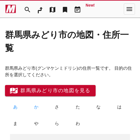
New!
menu
search
map
bookmark
event_note
群馬県みどり市の地図・住所一
覧
群馬県みどり市
(グンマケンミドリシ)
の住所一覧です。 目的の住
所を選択してください。
群馬県みどり市の地図を見る
あ
か
さ
た
な
は
ま
や
ら
わ