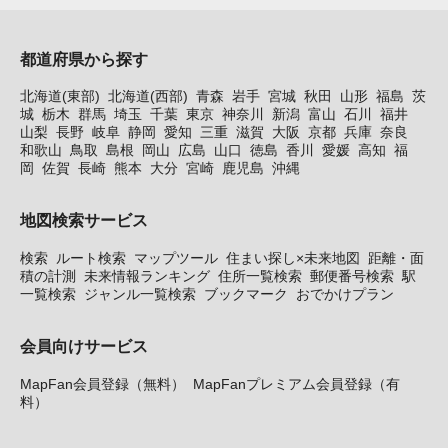
都道府県から探す
北海道(東部)
北海道(西部)
青森
岩手
宮城
秋田
山形
福島
茨
城
栃木
群馬
埼玉
千葉
東京
神奈川
新潟
富山
石川
福井
山梨
長野
岐阜
静岡
愛知
三重
滋賀
大阪
京都
兵庫
奈良
和歌山
鳥取
島根
岡山
広島
山口
徳島
香川
愛媛
高知
福
岡
佐賀
長崎
熊本
大分
宮崎
鹿児島
沖縄
地図検索サービス
検索
ルート検索
マップツール
住まい探し×未来地図
距離・面
積の計測
未来情報ランキング
住所一覧検索
郵便番号検索
駅
一覧検索
ジャンル一覧検索
ブックマーク
おでかけプラン
会員向けサービス
MapFan会員登録（無料）
MapFanプレミアム会員登録（有
料）