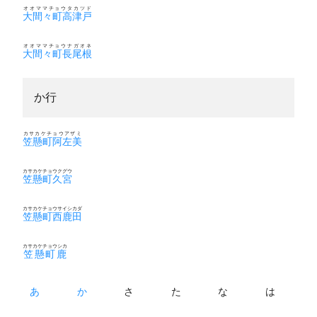
オオママチョウタカツド
大間々町高津戸
オオママチョウナガオネ
大間々町長尾根
か行
カサカケチョウアザミ
笠懸町阿左美
カサカケチョウクグウ
笠懸町久宮
カサカケチョウサイシカダ
笠懸町西鹿田
カサカケチョウシカ
笠懸町鹿
あ
か
さ
た
な
は