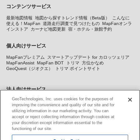
コンテンツサービス
最新地図情報
地図から探すトレンド情報（Beta版）
こんなに
使える！MapFan
道路走行調査で見つけたもの
MapFanオンラ
インストア
カーナビ地図更新
宿・ホテル・旅館予約
個人向けサービス
MapFanプレミアム
スマートアップデート for カロッツェリア
MapFanAssist
MapFan BOT
トリマ
方位かなめ
GeoQuest（ジオクエ）
トリマ ポイントサイト
法人向けサービス
GeoTechnologies, Inc. uses cookies for the purposes of
法人向け地図・位置情報サービス
WEBサイト・システム向け地
improving the convenience and quality of our site and for
図API
Windows PC向け地図開発キット
MapFan DB
住所確認
utilizing information in our marketing activity. You can
サービス
MAP WORLD+
トリマ広告
Geo-Research
スグロ
accept or reject collecting information through cookies at
ジ
your discretion except information essential to the
functioning of our site.
カーナビ地図更新サービス