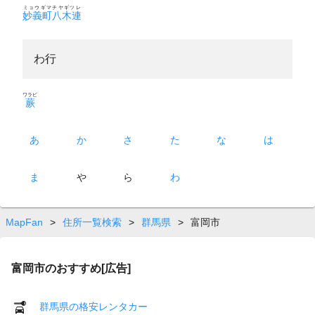
ミョウギマチヤギツレ
妙義町八木連
わ行
ワラビ
蕨
あ
か
さ
た
な
は
ま
や
ら
わ
MapFan
>
住所一覧検索
>
群馬県
>
富岡市
富岡市のおすすめ[広告]
群馬県の格安レンタカー