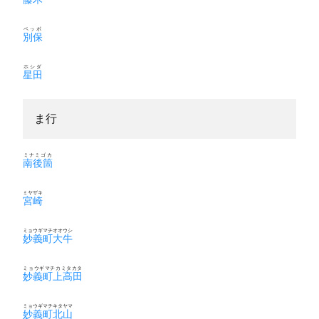
ベッポ
別保
ホシダ
星田
ま行
ミナミゴカ
南後箇
ミヤザキ
宮崎
ミョウギマチオオウシ
妙義町大牛
ミョウギマチカミタカタ
妙義町上高田
ミョウギマチキタヤマ
妙義町北山