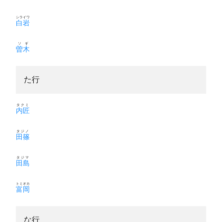
シライワ
白岩
ソギ
曽木
た行
タクミ
内匠
タジノ
田篠
タジマ
田島
トミオカ
富岡
な行