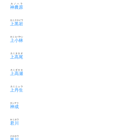
カノハラ
神農原
カミクロイワ
上黒岩
カミコバヤシ
上小林
カミタカオ
上高尾
カミダカセ
上高瀬
カミニュウ
上丹生
カンナリ
神成
キミカワ
君川
クロカワ
黒川