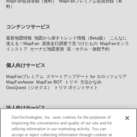
MapFan会員登録（無料）
MapFanプレミアム会員登録（有
料）
コンテンツサービス
最新地図情報
地図から探すトレンド情報（Beta版）
こんなに
使える！MapFan
道路走行調査で見つけたもの
MapFanオンラ
インストア
カーナビ地図更新
宿・ホテル・旅館予約
個人向けサービス
MapFanプレミアム
スマートアップデート for カロッツェリア
MapFanAssist
MapFan BOT
トリマ
方位かなめ
GeoQuest（ジオクエ）
トリマ ポイントサイト
法人向けサービス
GeoTechnologies, Inc. uses cookies for the purposes of
法人向け地図・位置情報サービス
WEBサイト・システム向け地
improving the convenience and quality of our site and for
図API
Windows PC向け地図開発キット
MapFan DB
住所確認
utilizing information in our marketing activity. You can
サービス
MAP WORLD+
トリマ広告
Geo-Research
スグロ
accept or reject collecting information through cookies at
ジ