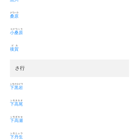
クワハラ
桑原
コクワハラ
小桑原
ゴカ
後賀
さ行
シモクロイワ
下黒岩
シモタカオ
下高尾
シモダカセ
下高瀬
シモニュウ
下丹生