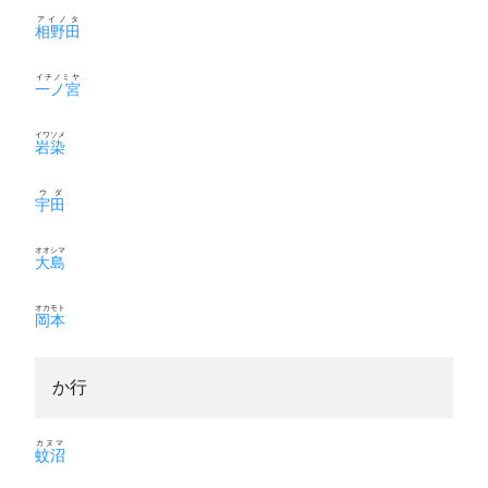
アイノタ
相野田
イチノミヤ
一ノ宮
イワソメ
岩染
ウダ
宇田
オオシマ
大島
オカモト
岡本
か行
カヌマ
蚊沼