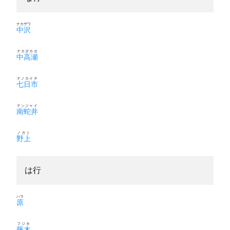
ナカザワ
中沢
ナカダカセ
中高瀬
ナノカイチ
七日市
ナンジャイ
南蛇井
ノガミ
野上
は行
ハラ
原
フジキ
藤木