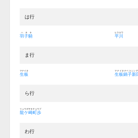
は行
ハネキ
ヒラカワ
羽子騎
平川
ま行
マナイタ
マナイタナベコシンデ
生板
生板鍋子新
ら行
リュウガサキチョウブ
龍ケ崎町歩
わ行