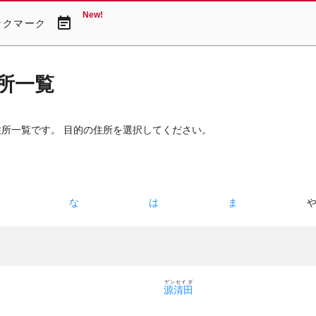
New!
event_note
ックマーク
所一覧
住所一覧です。 目的の住所を選択してください。
た
な
は
ま
ゲンセイダ
源清田