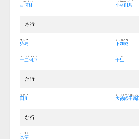
コガバヤシ
コバヤシチョウブ
古河林
小林町歩
さ行
サシマ
シモカノウ
猿島
下加納
ジュウサンマド
ジュウリ
十三間戸
十里
た行
タガワ
ダイトクナベコシンデ
田川
大徳鍋子新
な行
ナガサオ
長竿