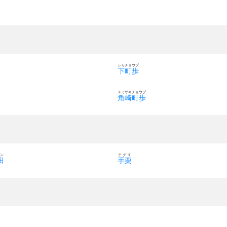
シモチョウブ
下町歩
スミザキチョウブ
角崎町歩
ン
テグリ
田
手栗