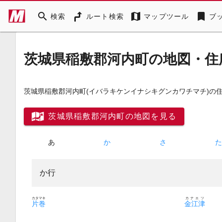
search
map
bookmark
検索
ルート検索
マップツール
ブ
茨城県稲敷郡河内町の地図・住
茨城県稲敷郡河内町
(イバラキケンイナシキグンカワチマチ)
の
茨城県稲敷郡河内町の地図を見る
あ
か
さ
か行
カタマキ
カナエツ
片巻
金江津