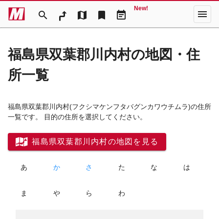
New!
menu
search
map
bookmark
event_note
福島県双葉郡川内村の地図・住
所一覧
福島県双葉郡川内村
(フクシマケンフタバグンカワウチムラ)
の住所
一覧です。 目的の住所を選択してください。
福島県双葉郡川内村の地図を見る
あ
か
さ
た
な
は
ま
や
ら
わ