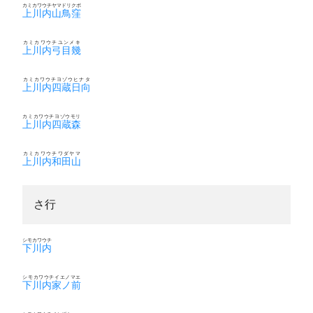
カミカワウチヤマドリクボ
上川内山鳥窪
カミカワウチユンメキ
上川内弓目幾
カミカワウチヨゾウヒナタ
上川内四蔵日向
カミカワウチヨゾウモリ
上川内四蔵森
カミカワウチワダヤマ
上川内和田山
さ行
シモカワウチ
下川内
シモカワウチイエノマエ
下川内家ノ前