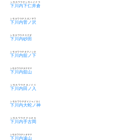
シモカワウチシモニイクラ
下川内下仁井倉
シモカワウチスガノサワ
下川内菅ノ沢
シモカワウチスナダ
下川内砂田
シモカワウチタテノシタ
下川内舘ノ下
シモカワウチタテヤマ
下川内舘山
シモカワウチタノイリ
下川内田ノ入
シモカワウチダイジャノカミ
下川内大蛇ノ神
シモカワウチテコオカ
下川内手古岡
シモカワウチトオヤマ
下川内遠山