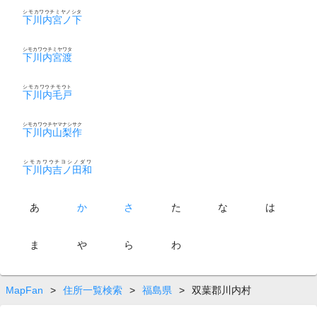
シモカワウチミヤノシタ
下川内宮ノ下
シモカワウチミヤワタ
下川内宮渡
シモカワウチモウト
下川内毛戸
シモカワウチヤマナシサク
下川内山梨作
シモカワウチヨシノダワ
下川内吉ノ田和
あ
か
さ
た
な
は
ま
や
ら
わ
MapFan
>
住所一覧検索
>
福島県
>
双葉郡川内村