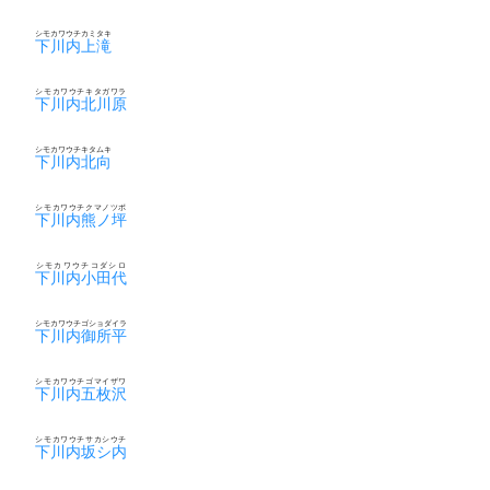
シモカワウチカミタキ
下川内上滝
シモカワウチキタガワラ
下川内北川原
シモカワウチキタムキ
下川内北向
シモカワウチクマノツボ
下川内熊ノ坪
シモカワウチコダシロ
下川内小田代
シモカワウチゴショダイラ
下川内御所平
シモカワウチゴマイザワ
下川内五枚沢
シモカワウチサカシウチ
下川内坂シ内