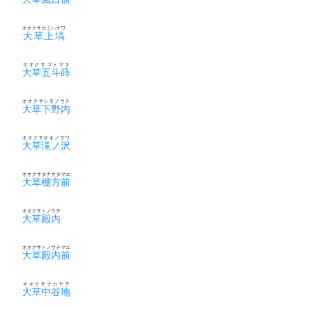
オオクサカミハナワ
大草上塙
オオクサゴトマキ
大草五斗蒔
オオクサシモノウチ
大草下野内
オオクサタキノサワ
大草滝ノ沢
オオクサタナカタマエ
大草棚方前
オオクサトノウチ
大草殿内
オオクサトノウチマエ
大草殿内前
オオクサナカヤチ
大草中谷地