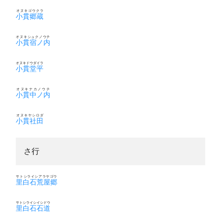
オヌキゴウクラ
小貫郷蔵
オヌキシュクノウチ
小貫宿ノ内
オヌキドウダイラ
小貫堂平
オヌキナカノウチ
小貫中ノ内
オヌキヤシロダ
小貫社田
さ行
サトシライシアラヤゴウ
里白石荒屋郷
サトシライシイシドウ
里白石石道