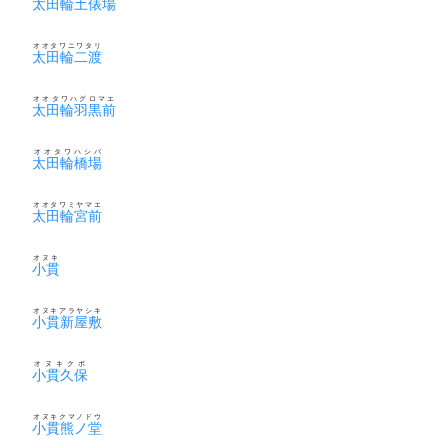
太田輪土俵場
オオタワニワタリ
太田輪二渡
オオタワハグロマエ
太田輪羽黒前
オオタワハシバ
太田輪橋場
オオタワミヤマエ
太田輪宮前
オヌキ
小貫
オヌキアラヤシキ
小貫新屋敷
オヌキクボ
小貫久保
オヌキクマノドウ
小貫熊ノ堂