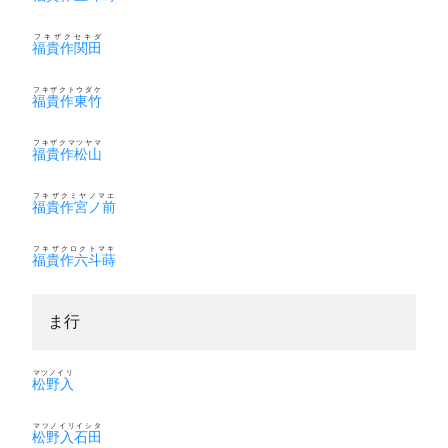
フキザクセキダ
福貴作関田
フキザクトウダケ
福貴作東竹
フキザクマツヤマ
福貴作松山
フキザクミヤノマエ
福貴作宮ノ前
フキザクロクトマキ
福貴作六斗蒔
ま行
マツノイリ
松野入
マツノイリイシタ
松野入石田