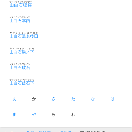
ヤマシライシムジナクボ
山白石狸窪
ヤマシライシモトウチ
山白石本内
ヤマシライシユナゴタ
山白石湯名後田
ヤマシライシユノシモ
山白石湯ノ下
ヤマシライシワレイシ
山白石破石
ヤマシライシワレイシシモ
山白石破石下
あ
か
さ
た
な
は
ま
や
ら
わ