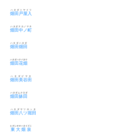
ハタダトヤイリ
畑田戸屋入
ハタダナカノマチ
畑田中ノ町
ハタダハタダ
畑田畑田
ハタダハナバタケ
畑田花畑
ハタダビヤタ
畑田美谷田
ハタダムクロダ
畑田躰田
ハタダヤツホッタ
畑田八ツ堀田
ヒガシオオハタイズミ
東大畑泉