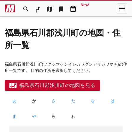
New!
menu
search
map
bookmark
event_note
福島県石川郡浅川町の地図・住
所一覧
福島県石川郡浅川町
(フクシマケンイシカワグンアサカワマチ)
の住
所一覧です。 目的の住所を選択してください。
福島県石川郡浅川町の地図を見る
あ
か
さ
た
な
は
ま
や
ら
わ