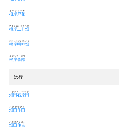
ネギシトバナ
根岸戸花
ネギシニショウハタ
根岸二升畑
ネギシミョウジンハタ
根岸明神畑
ネギシモリギワ
根岸森際
は行
ハタダイシハラダ
畑田石原田
ハタダサクダ
畑田作田
ハタダスミヨシ
畑田住吉