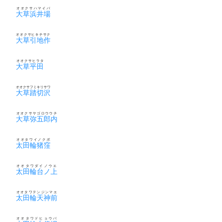
オオクサハマイバ
大草浜井場
オオクサヒキチサク
大草引地作
オオクサヒラタ
大草平田
オオクサフミキリサワ
大草踏切沢
オオクサヤゴロウウチ
大草弥五郎内
オオタワイノクボ
太田輪猪窪
オオタワダイノウエ
太田輪台ノ上
オオタワテンジンマエ
太田輪天神前
オオタワドヒョウバ