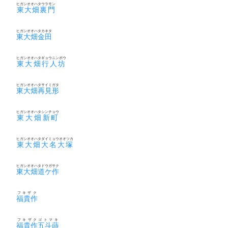
ヒガシオオハタウラモン
東大畑裏門
ヒガシオオハタカネタ
東大畑金田
ヒガシオオハタギョウニンボウ
東大畑行人坊
ヒガシオオハタサイミガタ
東大畑再見形
ヒガシオオハタシンチョウ
東大畑新町
ヒガシオオハタダイミョウオオツカ
東大畑大名大塚
ヒガシオオハタドウガサク
東大畑道ケ作
フキザク
福貴作
フキザクゴトマキ
福貴作五斗蒔