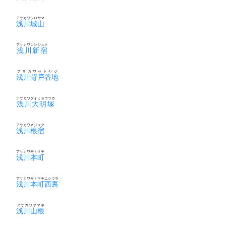
アサカワシロヤマ
浅川城山
アサカワシンジュク
浅川新宿
アサカワセトヤジ
浅川背戸谷地
アサカワダイミョウツカ
浅川大明塚
アサカワネジュク
浅川根宿
アサカワモトマチ
浅川本町
アサカワモトマチニシウラ
浅川本町西裏
アサカワヤマネ
浅川山根