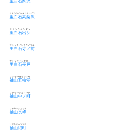
里白石関沢
サトシライシタカナシザワ
里白石高梨沢
サトシライシダシ
里白石出シ
サトシライシテラノマエ
里白石寺ノ前
サトシライシナガト
里白石長戸
ソデヤマゴリンドウ
袖山五輪堂
ソデヤマナカノマチ
袖山中ノ町
ソデヤマナガミネ
袖山長峰
ソデヤマホソマチ
袖山細町