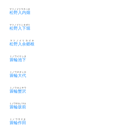
マツノイリウチハタ
松野入内畑
マツノイリシタボリ
松野入下堀
マツノイリヨゴネ
松野入余郷根
ミノワイケシタ
簑輪池下
ミノワオオシロ
簑輪大代
ミノワカニサワ
簑輪蟹沢
ミノワサカノマエ
簑輪坂前
ミノワサクタ
簑輪作田