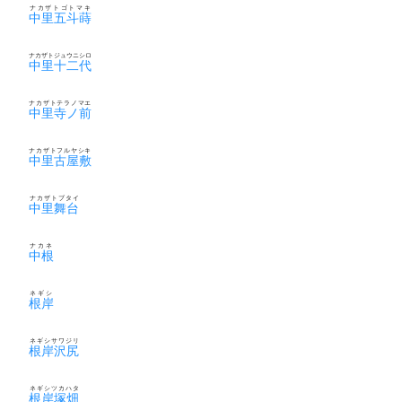
ナカザトゴトマキ
中里五斗蒔
ナカザトジュウニシロ
中里十二代
ナカザトテラノマエ
中里寺ノ前
ナカザトフルヤシキ
中里古屋敷
ナカザトブタイ
中里舞台
ナカネ
中根
ネギシ
根岸
ネギシサワジリ
根岸沢尻
ネギシツカハタ
根岸塚畑