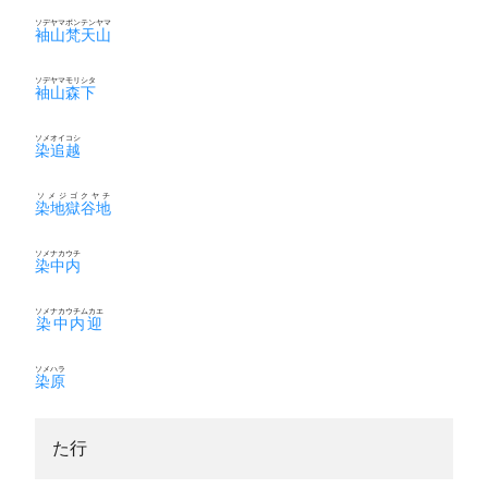
ソデヤマボンテンヤマ
袖山梵天山
ソデヤマモリシタ
袖山森下
ソメオイコシ
染追越
ソメジゴクヤチ
染地獄谷地
ソメナカウチ
染中内
ソメナカウチムカエ
染中内迎
ソメハラ
染原
た行