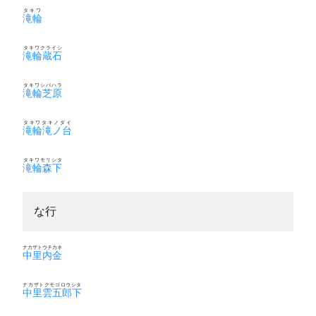
タキワ
滝輪
タキワクライシ
滝輪蔵石
タキワシバハラ
滝輪芝原
タキワタキノダイ
滝輪滝ノ台
タキワモリシタ
滝輪森下
な行
ナカザトウチカネ
中里内金
ナカザトクモゴロウシタ
中里雲五郎下