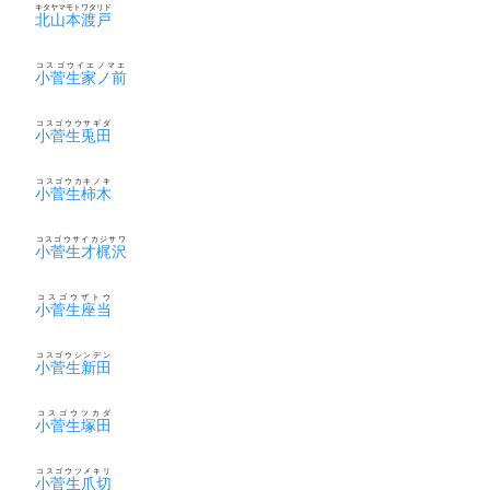
キタヤマモトワタリド
北山本渡戸
コスゴウイエノマエ
小菅生家ノ前
コスゴウウサギダ
小菅生兎田
コスゴウカキノキ
小菅生柿木
コスゴウサイカジサワ
小菅生才梶沢
コスゴウザトウ
小菅生座当
コスゴウシンデン
小菅生新田
コスゴウツカダ
小菅生塚田
コスゴウツメキリ
小菅生爪切