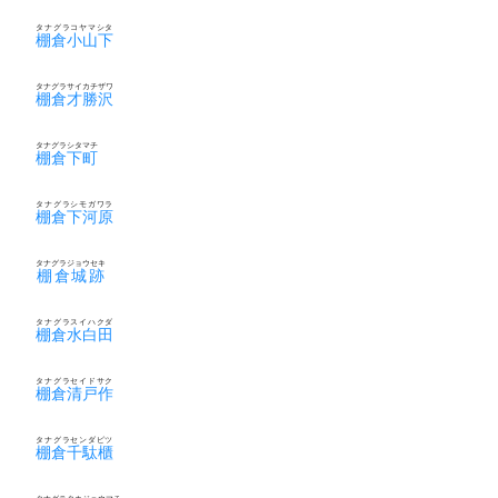
タナグラコヤマシタ
棚倉小山下
タナグラサイカチザワ
棚倉才勝沢
タナグラシタマチ
棚倉下町
タナグラシモガワラ
棚倉下河原
タナグラジョウセキ
棚倉城跡
タナグラスイハクダ
棚倉水白田
タナグラセイドサク
棚倉清戸作
タナグラセンダビツ
棚倉千駄櫃