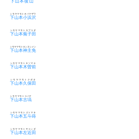
下山本後山
シモヤマモトオバマザワ
下山本小浜沢
シモヤマモトカブコダ
下山本蕪子田
シモヤマモトカンヌシメン
下山本神主免
シモヤマモトキソマエ
下山本木曽前
シモヤマモトクボタ
下山本久保田
シモヤマモトコバナ
下山本古塙
シモヤマモトゴトマキ
下山本五斗蒔
シモヤマモトサコンダ
下山本左近田