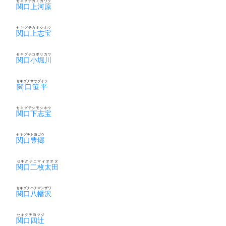
セキグチカミガワラ
関口上河原
セキグチカミシホウ
関口上志宝
セキグチコボリカワ
関口小堀川
セキグチササダイラ
関口笹平
セキグチシモシホウ
関口下志宝
セキグチトヨゴウ
関口豊郷
セキグチニマイオオタ
関口二枚太田
セキグチハチマンザワ
関口八幡沢
セキグチヨツジ
関口四辻