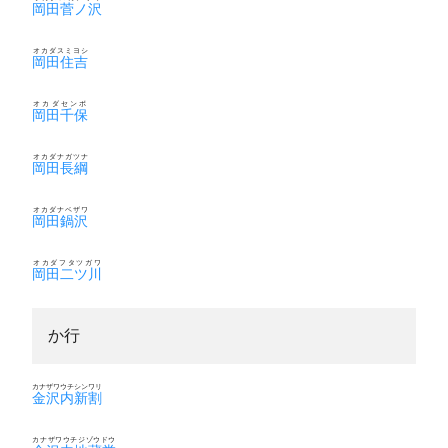
岡田菅ノ沢
オカダスミヨシ
岡田住吉
オカダセンボ
岡田千保
オカダナガツナ
岡田長綱
オカダナベザワ
岡田鍋沢
オカダフタツガワ
岡田二ツ川
か行
カナザワウチシンワリ
金沢内新割
カナザワウチジゾウドウ