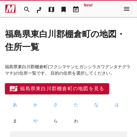
New!
menu
search
map
bookmark
event_note
福島県東白川郡棚倉町の地図・
住所一覧
福島県東白川郡棚倉町
(フクシマケンヒガシシラカワグンタナグラ
マチ)
の住所一覧です。 目的の住所を選択してください。
福島県東白川郡棚倉町の地図を見る
あ
か
さ
た
な
は
ま
や
ら
わ