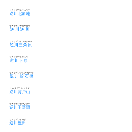
サカサガワキタハラチ
逆川北原地
サカサガワサカサガワ
逆川逆川
サカサガワサンカクハラ
逆川三角原
サカサガワシモハラ
逆川下原
サカサガワジュツコクバシ
逆川拾石橋
サカサガワセトヤマ
逆川背戸山
サカサガワタマノゼキ
逆川玉野関
サカサガワトヨダ
逆川豊田