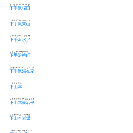
シモテザワバダ
下手沢場田
シモテザワヒガシヤマ
下手沢東山
シモテザワミズサワ
下手沢水沢
シモテザワヤナギマチ
下手沢柳町
シモテザワユザイカ
下手沢湯在家
シモヤマモト
下山本
シモヤマモトアタゴダイラ
下山本愛宕平
シモヤマモトイワサカ
下山本岩坂
シモヤマモトウシロヤマ