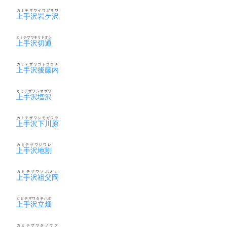
カミテザワイワガサワ
上手沢岩ケ沢
カミテザワキリドオシ
上手沢切通
カミテザワゴトウウチ
上手沢後藤内
カミテザワシオザワ
上手沢塩沢
カミテザワシモガワラ
上手沢下川原
カミテザワジワレ
上手沢地割
カミテザワソボオカ
上手沢祖父岡
カミテザワタテハタ
上手沢立畑
カミテザワタノサク