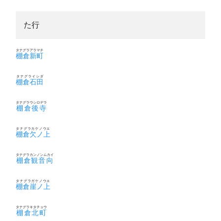
た行
タナグラアラマチ
棚倉新町
タナグライシダ
棚倉石田
タナグラウシロデラ
棚倉後寺
タナグラカケノウエ
棚倉欠ノ上
タナグラカンノンムカイ
棚倉観音向
タナグラガケノウエ
棚倉崖ノ上
タナグラキタチョウ
棚倉北町