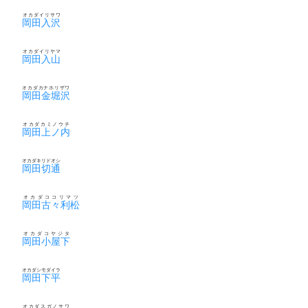
オカダイリサワ
岡田入沢
オカダイリヤマ
岡田入山
オカダカナホリザワ
岡田金堀沢
オカダカミノウチ
岡田上ノ内
オカダキリドオシ
岡田切通
オカダココリマツ
岡田古々利松
オカダコヤジタ
岡田小屋下
オカダシモダイラ
岡田下平
オカダスガノサワ