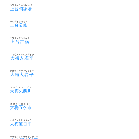
ウワダイチョウレンバ
上台調練場
ウワダイナガミネ
上台長峰
ウワダイフルジュク
上台古宿
オオウメイリウメダイラ
大梅入梅平
オオウメオオイワダイラ
大梅大岩平
オオウメクジガワ
大梅久慈川
オオウメゴカイチ
大梅五ケ市
オオウメササメタイラ
大梅笹目平
オオウメシンオオイワダイラ