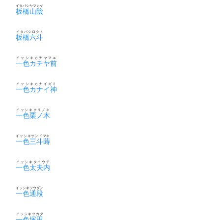
イタバシヤマカゲ
板橋山陰
イタバシロクト
板橋六斗
イッシキカチヤマエ
一色カチヤ前
イッシキカナイガミ
一色カナイ神
イッシキクリノキ
一色栗ノ木
イッシキサンドマキ
一色三斗蒔
イッシキタイウチ
一色太夫内
イッシキツウダン
一色通段
イッシキツカダ
一色塚田