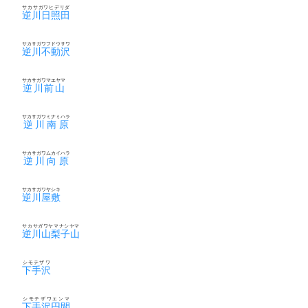
サカサガワヒデリダ
逆川日照田
サカサガワフドウサワ
逆川不動沢
サカサガワマエヤマ
逆川前山
サカサガワミナミハラ
逆川南原
サカサガワムカイハラ
逆川向原
サカサガワヤシキ
逆川屋敷
サカサガワヤマナシヤマ
逆川山梨子山
シモテザワ
下手沢
シモテザワエンマ
下手沢円間