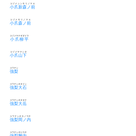
コヅメシンモリノマエ
小爪新森ノ前
コヅメモリノマエ
小爪森ノ前
コヅメヤナギダイラ
小爪柳平
コヅメヤマシタ
小爪山下
コワナシ
強梨
コワナシオオイシ
強梨大石
コワナシオオタケ
強梨大岳
コワナシオカノウチ
強梨岡ノ内
コワナシガニウチ
強梨蟹内