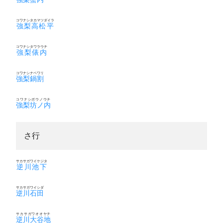
コワナシタカマツダイラ
強梨高松平
コワナシタワラウチ
強梨俵内
コワナシナベワリ
強梨鍋割
コワナシボウノウチ
強梨坊ノ内
さ行
サカサガワイケジタ
逆川池下
サカサガワイシダ
逆川石田
サカサガワオオヤチ
逆川大谷地