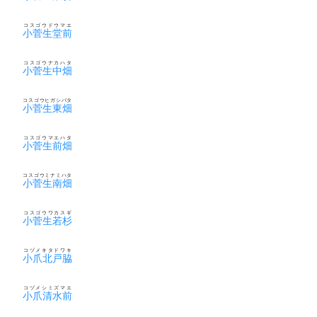
コスゴウドウマエ
小菅生堂前
コスゴウナカハタ
小菅生中畑
コスゴウヒガシバタ
小菅生東畑
コスゴウマエハタ
小菅生前畑
コスゴウミナミハタ
小菅生南畑
コスゴウワカスギ
小菅生若杉
コヅメキタドワキ
小爪北戸脇
コヅメシミズマエ
小爪清水前