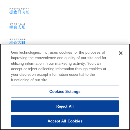
タナグラヒナタマエ
棚倉日向前
タナグラヒロハタ
棚倉広畑
タナグラフルマチ
棚倉古町
GeoTechnologies, Inc. uses cookies for the purposes of
タナグラフロガサワ
棚倉風呂ケ沢
improving the convenience and quality of our site and for
utilizing information in our marketing activity. You can
accept or reject collecting information through cookies at
タナグラヘイセイ
棚倉平成
your discretion except information essential to the
functioning of our site.
タナグラホリカワ
棚倉堀川
Cookies Settings
タナグラマチウラ
棚倉町裏
Reject All
タナグラマルウチ
棚倉丸内
Accept All Cookies