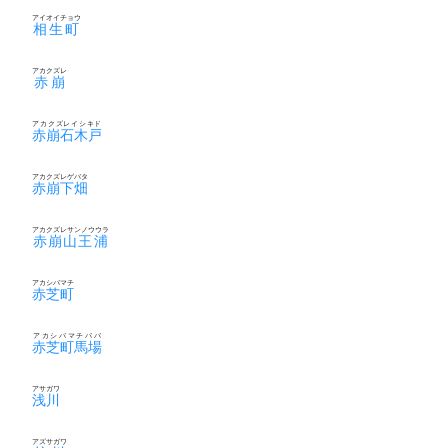
アイオイチョウ
相生町
アカクズレ
赤崩
アカクズレイシキド
赤崩石木戸
アカクズレゲバタ
赤崩下畑
アカクズレサンノウウラ
赤崩山王浦
アカシバマチ
赤芝町
アカシバマチババ
赤芝町馬場
アサガワ
浅川
アズサガワ