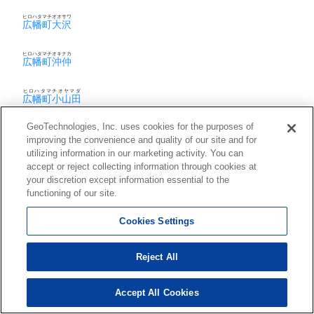
ヒロハタマチオオサワ
広幡町大沢
ヒロハタマチオキナカ
広幡町沖仲
ヒロハタマチオヤマダ
広幡町小山田
GeoTechnologies, Inc. uses cookies for the purposes of
ヒロハタマチカミコスゲ
広幡町上小菅
improving the convenience and quality of our site and for
utilizing information in our marketing activity. You can
accept or reject collecting information through cookies at
ヒロハタマチキョウヅカ
広幡町京塚
your discretion except information essential to the
functioning of our site.
ヒロハタマチナルシマ
広幡町成島
Cookies Settings
ヒロハタマチナルシマアザロクガツザイケ
広幡町成島字六月在家
Reject All
フクダ
福田
Accept All Cookies
フクダテンジンワキシモ