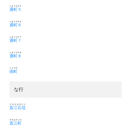
トオリマチ５
通町５
トオリマチ６
通町６
トオリマチ７
通町７
トオリマチ８
通町８
トクマチ
徳町
な行
ナオエセキテイ
直江石堤
ナオエチョウ
直江町