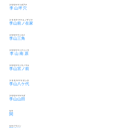
スモモヤマツボアナ
李山坪穴
スモモヤママエノザイケ
李山前ノ在家
スモモヤマミカド
李山三角
スモモヤマミナミハラ
李山南原
スモモヤマミヤノマエ
李山宮ノ前
スモモヤマヤガシロ
李山八ケ代
スモモヤマヤマダ
李山山田
セキ
関
セキドウジン