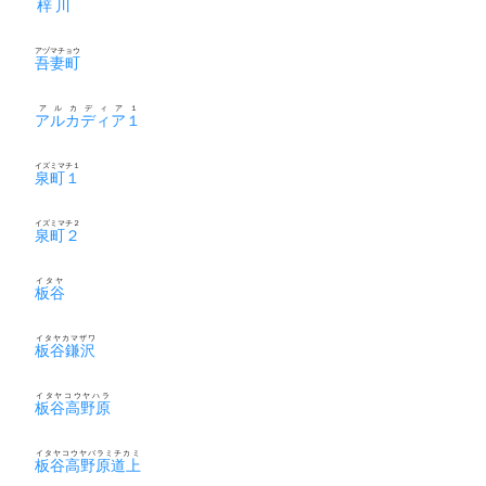
梓川
アヅマチョウ
吾妻町
アルカディア１
アルカディア１
イズミマチ１
泉町１
イズミマチ２
泉町２
イタヤ
板谷
イタヤカマザワ
板谷鎌沢
イタヤコウヤハラ
板谷高野原
イタヤコウヤバラミチカミ
板谷高野原道上