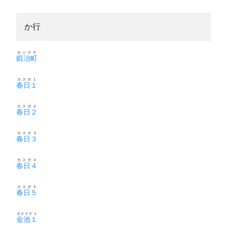
か行
カジマチ
鍛冶町
カスガ１
春日１
カスガ２
春日２
カスガ３
春日３
カスガ４
春日４
カスガ５
春日５
カナイケ１
金池１