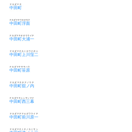
ナカダマチ
中田町
ナカダマチウキオモテ
中田町浮面
ナカダマチオオウライチ
中田町大浦一
ナカダマチカミカワクボニ
中田町上川窪二
ナカダマチササハラ
中田町笹原
ナカダマチタテノウチ
中田町舘ノ内
ナカダマチニシサンマク
中田町西三幕
ナカダマチマエガワライチ
中田町前川原一
ナカダマチミチノカミサン