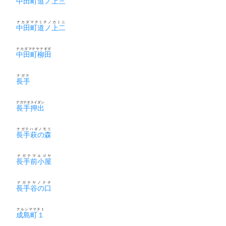
中田町道ノ上三
ナカダマチミチノカミニ
中田町道ノ上二
ナカダマチヤナギダ
中田町柳田
ナガテ
長手
ナガテオスイダシ
長手押出
ナガテハギノモリ
長手萩の森
ナガテマエゴヤ
長手前小屋
ナガテヤノクチ
長手谷の口
ナルシママチ１
成島町１