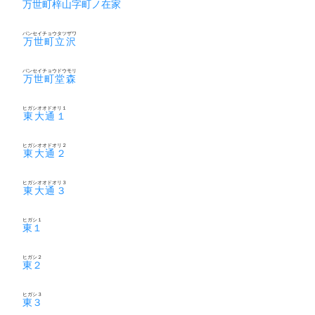
万世町梓山字町ノ在家
バンセイチョウタツザワ
万世町立沢
バンセイチョウドウモリ
万世町堂森
ヒガシオオドオリ１
東大通１
ヒガシオオドオリ２
東大通２
ヒガシオオドオリ３
東大通３
ヒガシ１
東１
ヒガシ２
東２
ヒガシ３
東３