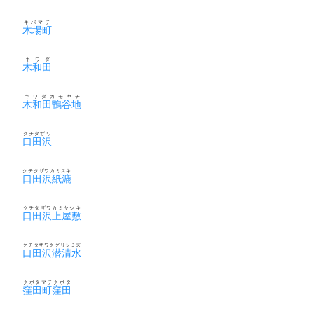
キバマチ
木場町
キワダ
木和田
キワダカモヤチ
木和田鴨谷地
クチタザワ
口田沢
クチタザワカミスキ
口田沢紙漉
クチタザワカミヤシキ
口田沢上屋敷
クチタザワクグリシミズ
口田沢潜清水
クボタマチクボタ
窪田町窪田