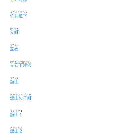
タケイミチシタ
竹井道下
タツマチ
立町
タテイシ
立石
タテイシシモタキザワ
立石下滝沢
タテヤマ
舘山
タテヤマヤゴマチ
舘山矢子町
タテヤマ１
舘山１
タテヤマ２
舘山２