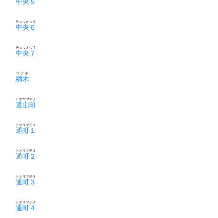
中央５
チュウオウ６
中央６
チュウオウ７
中央７
ツナギ
綱木
トオヤママチ
遠山町
トオリマチ１
通町１
トオリマチ２
通町２
トオリマチ３
通町３
トオリマチ４
通町４