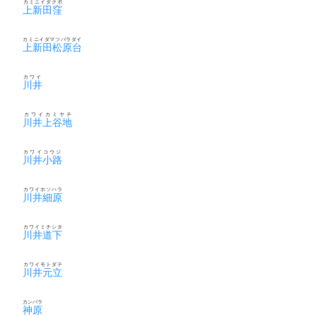
カミニイダクボ
上新田窪
カミニイダマツバラダイ
上新田松原台
カワイ
川井
カワイカミヤチ
川井上谷地
カワイコウジ
川井小路
カワイホソハラ
川井細原
カワイミチシタ
川井道下
カワイモトダテ
川井元立
カンバラ
神原