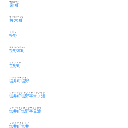
サカエマチ
栄町
サクラギチョウ
桜木町
ササノ
笹野
ササノホンチョウ
笹野本町
ササノマチ
笹野町
シオイマチシオノ
塩井町塩野
シオイマチシオノアザドウノウラ
塩井町塩野字堂ノ浦
シオイマチシオノアザミワタリ
塩井町塩野字見渡
シオイマチミヤイ
塩井町宮井