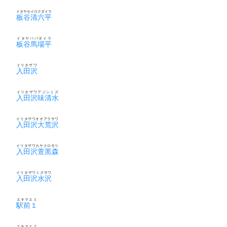
イタヤセイロクダイラ
板谷清六平
イタヤババダイラ
板谷馬場平
イリタザワ
入田沢
イリタザワアジシミズ
入田沢味清水
イリタザワオオアラサワ
入田沢大荒沢
イリタザワカヤクロモリ
入田沢萱黒森
イリタザワミズサワ
入田沢水沢
エキマエ１
駅前１
エキマエ２