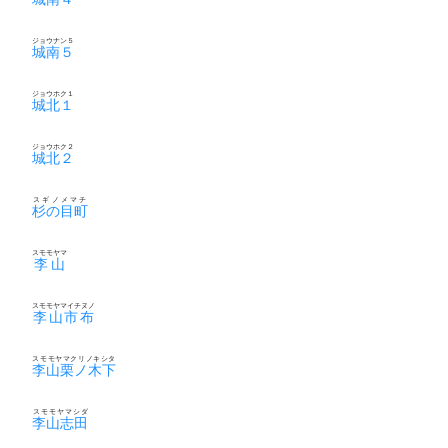
ジョウナン５
城南５
ジョウホク１
城北１
ジョウホク２
城北２
スギノメマチ
杉の目町
スモモヤマ
李山
スモモヤマイチヌノ
李山市布
スモモヤマクリノキシタ
李山栗ノ木下
スモモヤマシダ
李山志田