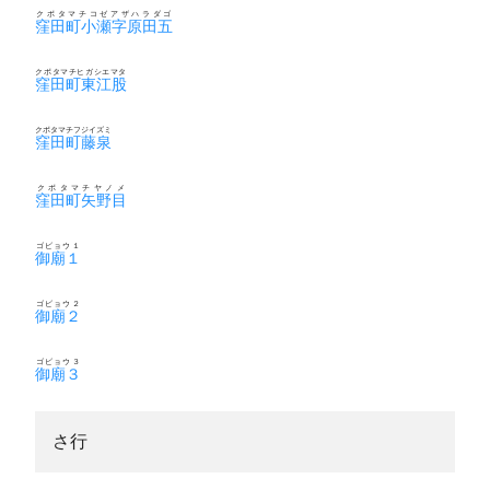
クボタマチコゼアザハラダゴ
窪田町小瀬字原田五
クボタマチヒガシエマタ
窪田町東江股
クボタマチフジイズミ
窪田町藤泉
クボタマチヤノメ
窪田町矢野目
ゴビョウ１
御廟１
ゴビョウ２
御廟２
ゴビョウ３
御廟３
さ行