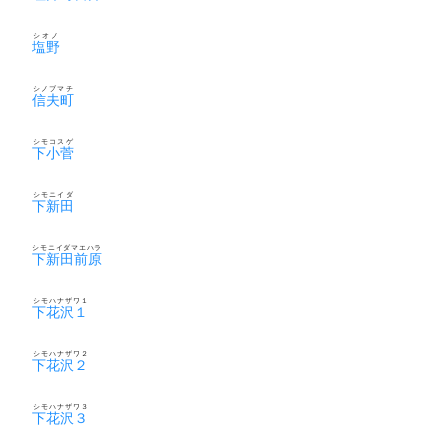
シオノ
塩野
シノブマチ
信夫町
シモコスゲ
下小菅
シモニイダ
下新田
シモニイダマエハラ
下新田前原
シモハナザワ１
下花沢１
シモハナザワ２
下花沢２
シモハナザワ３
下花沢３