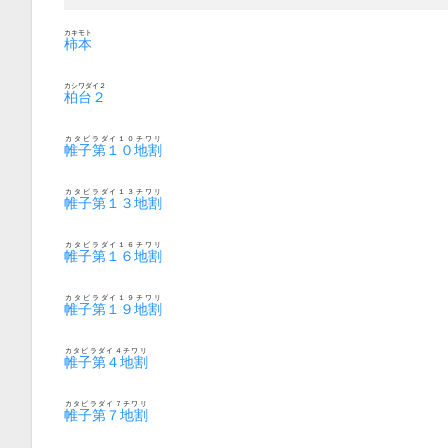
カキモト
柿本
カシワダイ２
柏台２
カタビラダイ１０チワリ
帷子第１０地割
カタビラダイ１３チワリ
帷子第１３地割
カタビラダイ１６チワリ
帷子第１６地割
カタビラダイ１９チワリ
帷子第１９地割
カタビラダイ４チワリ
帷子第４地割
カタビラダイ７チワリ
帷子第７地割