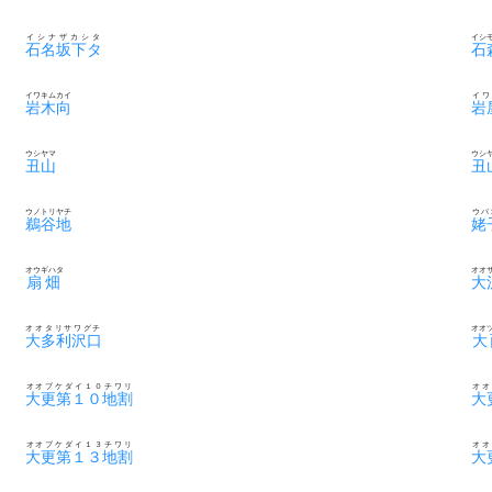
イシナザカシタ
イシ
石名坂下タ
石
イワキムカイ
イワ
岩木向
岩
ウシヤマ
ウシ
丑山
丑
ウノトリヤチ
ウバ
鵜谷地
姥
オウギハタ
オオ
扇畑
大
オオタリサワグチ
オオ
大多利沢口
大
オオブケダイ１０チワリ
オオ
大更第１０地割
大
オオブケダイ１３チワリ
オオ
大更第１３地割
大