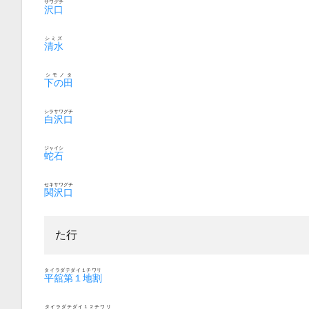
サワグチ
沢口
シミズ
清水
シモノタ
下の田
シラサワグチ
白沢口
ジャイシ
蛇石
セキサワグチ
関沢口
た行
タイラダテダイ１チワリ
平舘第１地割
タイラダテダイ１２チワリ