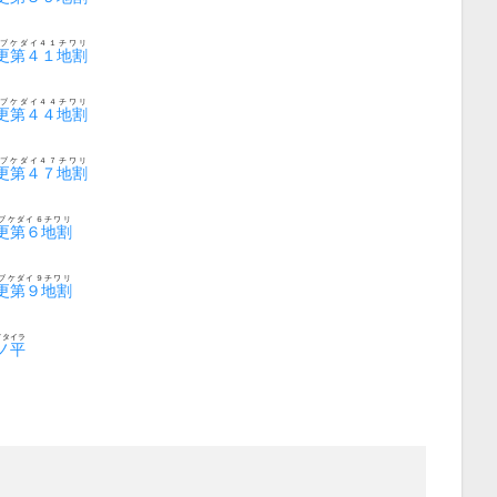
ブケダイ４１チワリ
更第４１地割
ブケダイ４４チワリ
更第４４地割
ブケダイ４７チワリ
更第４７地割
ブケダイ６チワリ
更第６地割
ブケダイ９チワリ
更第９地割
ノタイラ
ノ平