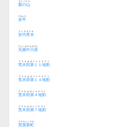
アイノヤマ
愛の山
アカヒラ
赤平
アシロヨリキ
安代寄木
アニハタナカガワラ
兄畑中川原
アラキダダイ１１チワリ
荒木田第１１地割
アラキダダイ１４チワリ
荒木田第１４地割
アラキダダイ４チワリ
荒木田第４地割
アラキダダイ７チワリ
荒木田第７地割
アラヤシンマチ
荒屋新町