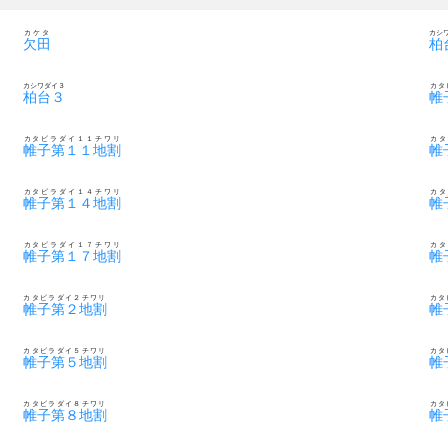
カケタ
カシ
欠田
柏
カシワダイ３
カタ
柏台３
帷
カタビラダイ１１チワリ
カタ
帷子第１１地割
帷
カタビラダイ１４チワリ
カタ
帷子第１４地割
帷
カタビラダイ１７チワリ
カタ
帷子第１７地割
帷
カタビラダイ２チワリ
カタ
帷子第２地割
帷
カタビラダイ５チワリ
カタ
帷子第５地割
帷
カタビラダイ８チワリ
カタ
帷子第８地割
帷