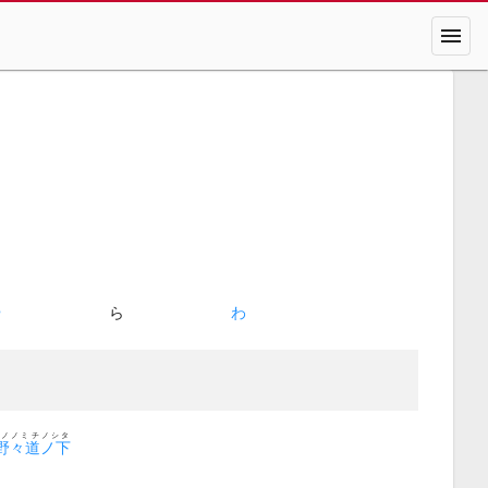
menu
や
ら
わ
イノノミチノシタ
野々道ノ下