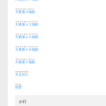
オオブケダイ４チワリ
大更第４地割
オオブケダイ４２チワリ
大更第４２地割
オオブケダイ４５チワリ
大更第４５地割
オオブケダイ４８チワリ
大更第４８地割
オオブケダイ７チワリ
大更第７地割
オオマタサワグチ
大又沢口
オリカベ
折壁
か行