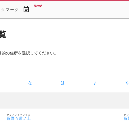
New!
event_note
ックマーク
覧
目的の住所を選択してください。
た
な
は
ま
アイノノミチノウエ
ア
藍野々道ノ上
藍