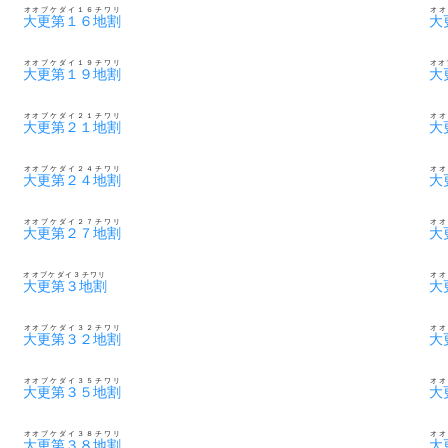
オオブケダイ１６チワリ
オオ
大更第１６地割
大
オオブケダイ１９チワリ
オオ
大更第１９地割
大
オオブケダイ２１チワリ
オオ
大更第２１地割
大
オオブケダイ２４チワリ
オオ
大更第２４地割
大
オオブケダイ２７チワリ
オオ
大更第２７地割
大
オオブケダイ３チワリ
オオ
大更第３地割
大
オオブケダイ３２チワリ
オオ
大更第３２地割
大
オオブケダイ３５チワリ
オオ
大更第３５地割
大
オオブケダイ３８チワリ
オオ
大更第３８地割
大