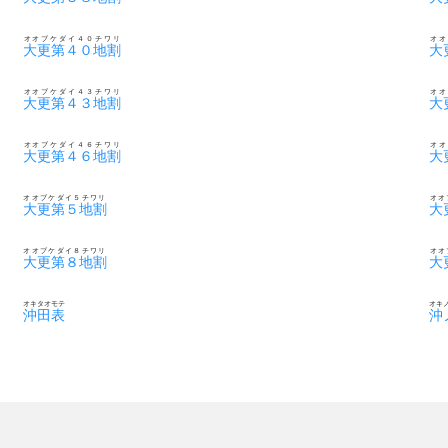
オオブケダイ４０チワリ
オオ
大更第４０地割
大
オオブケダイ４３チワリ
オオ
大更第４３地割
大
オオブケダイ４６チワリ
オオ
大更第４６地割
大
オオブケダイ５チワリ
オオ
大更第５地割
大
オオブケダイ８チワリ
オオ
大更第８地割
大
オキタオモテ
オキ
沖田表
沖