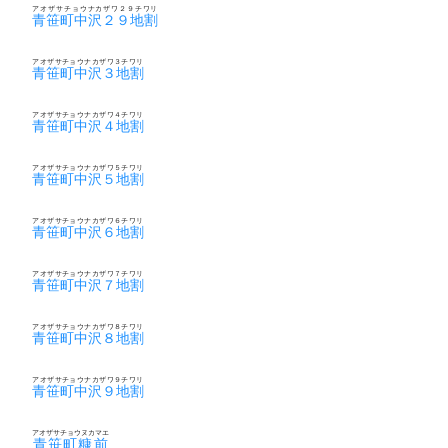
アオザサチョウナカザワ２９チワリ
青笹町中沢２９地割
アオザサチョウナカザワ３チワリ
青笹町中沢３地割
アオザサチョウナカザワ４チワリ
青笹町中沢４地割
アオザサチョウナカザワ５チワリ
青笹町中沢５地割
アオザサチョウナカザワ６チワリ
青笹町中沢６地割
アオザサチョウナカザワ７チワリ
青笹町中沢７地割
アオザサチョウナカザワ８チワリ
青笹町中沢８地割
アオザサチョウナカザワ９チワリ
青笹町中沢９地割
アオザサチョウヌカマエ
青笹町糠前