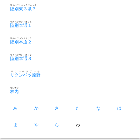
リクベツヒガシ３ジョウ３
陸別東３条３
リクベツホンドオリ１
陸別本通１
リクベツホンドオリ２
陸別本通２
リクベツホンドオリ３
陸別本通３
リクンベツゲンヤ
リクンベツ原野
リンナイ
林内
あ
か
さ
た
な
は
ま
や
ら
わ