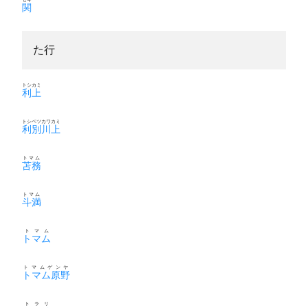
関
た行
トシカミ
利上
トシベツカワカミ
利別川上
トマム
苫務
トマム
斗満
トマム
トマム
トマムゲンヤ
トマム原野
トラリ