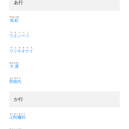
あ行
アサヒマチ
旭町
ウエンベツ
ウエンベツ
ウリキオナイ
ウリキオナイ
オオドオリ
大通
オンネナイ
恩根内
か行
カミクンネベツ
上勲禰別