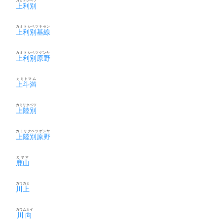
カミトシベツ
上利別
カミトシベツキセン
上利別基線
カミトシベツゲンヤ
上利別原野
カミトマム
上斗満
カミリクベツ
上陸別
カミリクベツゲンヤ
上陸別原野
カヤマ
鹿山
カワカミ
川上
カワムカイ
川向