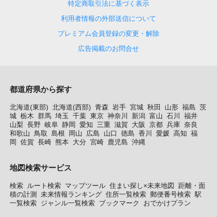
特定商取引法に基づく表示
利用者情報の外部送信について
プレミアム会員登録の変更・解除
広告掲載のお問合せ
都道府県から探す
北海道(東部)
北海道(西部)
青森
岩手
宮城
秋田
山形
福島
茨
城
栃木
群馬
埼玉
千葉
東京
神奈川
新潟
富山
石川
福井
山梨
長野
岐阜
静岡
愛知
三重
滋賀
大阪
京都
兵庫
奈良
和歌山
鳥取
島根
岡山
広島
山口
徳島
香川
愛媛
高知
福
岡
佐賀
長崎
熊本
大分
宮崎
鹿児島
沖縄
地図検索サービス
検索
ルート検索
マップツール
住まい探し×未来地図
距離・面
積の計測
未来情報ランキング
住所一覧検索
郵便番号検索
駅
一覧検索
ジャンル一覧検索
ブックマーク
おでかけプラン