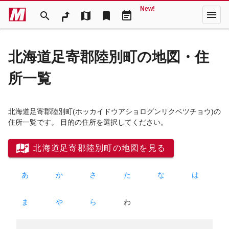
New!
menu
search
map
bookmark
event_note
北海道足寄郡陸別町の地図・住
所一覧
北海道足寄郡陸別町
(ホッカイドウアショログンリクベツチョウ)
の
住所一覧です。 目的の住所を選択してください。
北海道足寄郡陸別町の地図を見る
あ
か
さ
た
な
は
ま
や
ら
わ