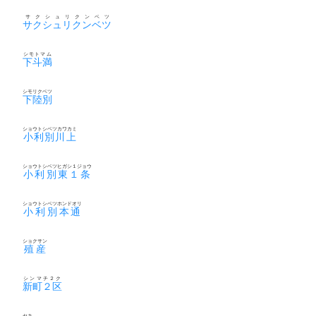
サクシュリクンベツ
サクシュリクンベツ
シモトマム
下斗満
シモリクベツ
下陸別
ショウトシベツカワカミ
小利別川上
ショウトシベツヒガシ１ジョウ
小利別東１条
ショウトシベツホンドオリ
小利別本通
ショクサン
殖産
シンマチ２ク
新町２区
セキ