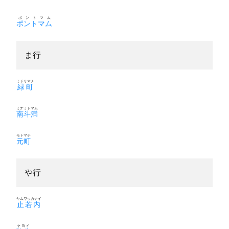
ポントマム
ポントマム
ま行
ミドリマチ
緑町
ミナミトマム
南斗満
モトマチ
元町
や行
ヤムワッカナイ
止若内
ヤヨイ