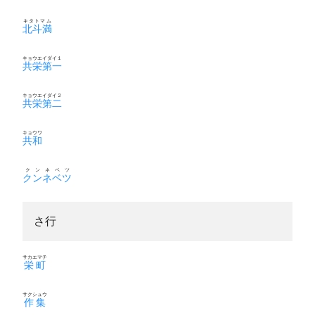
キタトマム
北斗満
キョウエイダイ１
共栄第一
キョウエイダイ２
共栄第二
キョウワ
共和
クンネベツ
クンネベツ
さ行
サカエマチ
栄町
サクシュウ
作集