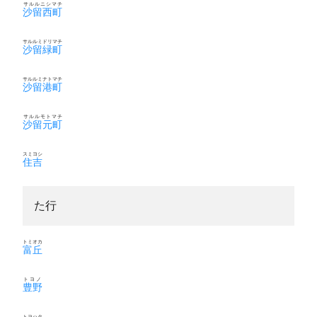
サルルニシマチ
沙留西町
サルルミドリマチ
沙留緑町
サルルミナトマチ
沙留港町
サルルモトマチ
沙留元町
スミヨシ
住吉
た行
トミオカ
富丘
トヨノ
豊野
トヨハタ