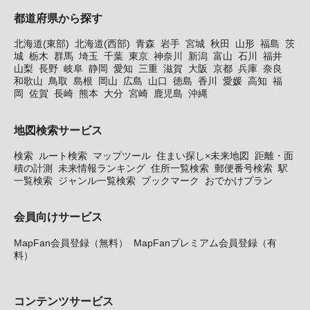
都道府県から探す
北海道(東部)
北海道(西部)
青森
岩手
宮城
秋田
山形
福島
茨
城
栃木
群馬
埼玉
千葉
東京
神奈川
新潟
富山
石川
福井
山梨
長野
岐阜
静岡
愛知
三重
滋賀
大阪
京都
兵庫
奈良
和歌山
鳥取
島根
岡山
広島
山口
徳島
香川
愛媛
高知
福
岡
佐賀
長崎
熊本
大分
宮崎
鹿児島
沖縄
地図検索サービス
検索
ルート検索
マップツール
住まい探し×未来地図
距離・面
積の計測
未来情報ランキング
住所一覧検索
郵便番号検索
駅
一覧検索
ジャンル一覧検索
ブックマーク
おでかけプラン
会員向けサービス
MapFan会員登録（無料）
MapFanプレミアム会員登録（有
料）
コンテンツサービス