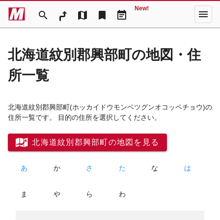
New!
menu
search
map
bookmark
event_note
北海道紋別郡興部町の地図・住
所一覧
北海道紋別郡興部町
(ホッカイドウモンベツグンオコッペチョウ)
の
住所一覧です。 目的の住所を選択してください。
北海道紋別郡興部町の地図を見る
あ
か
さ
た
な
は
ま
や
ら
わ