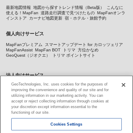
最新地図情報
地図から探すトレンド情報（Beta版）
こんなに
使える！MapFan
道路走行調査で見つけたもの
MapFanオンラ
インストア
カーナビ地図更新
宿・ホテル・旅館予約
個人向けサービス
MapFanプレミアム
スマートアップデート for カロッツェリア
MapFanAssist
MapFan BOT
トリマ
方位かなめ
GeoQuest（ジオクエ）
トリマ ポイントサイト
法人向けサービス
GeoTechnologies, Inc. uses cookies for the purposes of
法人向け地図・位置情報サービス
WEBサイト・システム向け地
improving the convenience and quality of our site and for
図API
Windows PC向け地図開発キット
MapFan DB
住所確認
utilizing information in our marketing activity. You can
サービス
MAP WORLD+
トリマ広告
Geo-Research
スグロ
accept or reject collecting information through cookies at
ジ
your discretion except information essential to the
functioning of our site.
カーナビ地図更新サービス
Cookies Settings
MapFan スマートメンバーズ
カロッツェリア地図割プラス