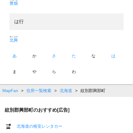
豊畑
は行
ホッコウ
北興
あ
か
さ
た
な
は
ま
や
ら
わ
MapFan
>
住所一覧検索
>
北海道
>
紋別郡興部町
紋別郡興部町のおすすめ[広告]
北海道の格安レンタカー