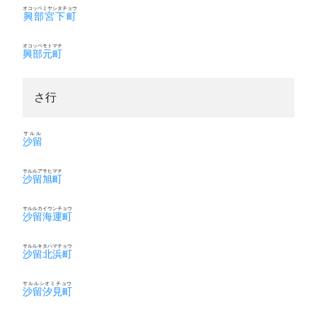
オコッペミヤシタチョウ
興部宮下町
オコッペモトマチ
興部元町
さ行
サルル
沙留
サルルアサヒマチ
沙留旭町
サルルカイウンチョウ
沙留海運町
サルルキタハマチョウ
沙留北浜町
サルルシオミチョウ
沙留汐見町