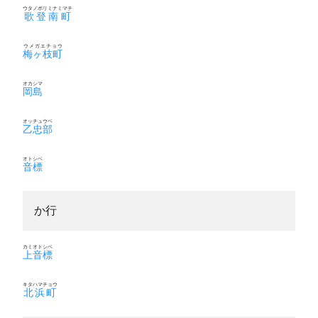
ウタノボリミナミマチ
歌登南町
ウメガエチョウ
梅ヶ枝町
オカシマ
岡島
オッチュウベ
乙忠部
オトシベ
音標
か行
カミオトシベ
上音標
キタハマチョウ
北浜町