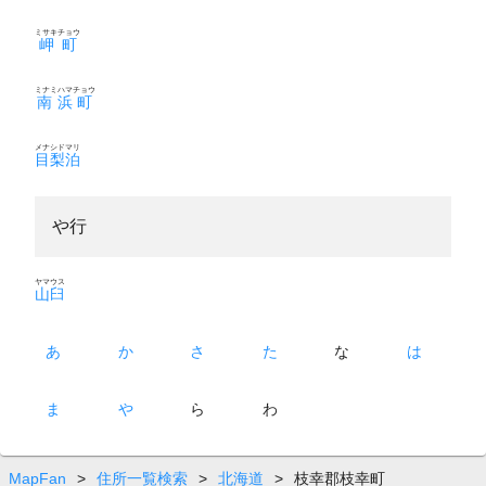
ミサキチョウ
岬町
ミナミハマチョウ
南浜町
メナシドマリ
目梨泊
や行
ヤマウス
山臼
あ
か
さ
た
な
は
ま
や
ら
わ
MapFan
>
住所一覧検索
>
北海道
>
枝幸郡枝幸町