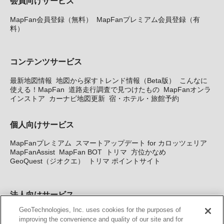
会員向けサービス
MapFan会員登録（無料）
MapFanプレミアム会員登録（有
料）
コンテンツサービス
最新地図情報
地図から探すトレンド情報（Beta版）
こんなに
使える！MapFan
道路走行調査で見つけたもの
MapFanオンラ
インストア
カーナビ地図更新
宿・ホテル・旅館予約
個人向けサービス
MapFanプレミアム
スマートアップデート for カロッツェリア
MapFanAssist
MapFan BOT
トリマ
方位かなめ
GeoQuest（ジオクエ）
トリマ ポイントサイト
法人向けサービス
GeoTechnologies, Inc. uses cookies for the purposes of
法人向け地図・位置情報サービス
WEBサイト・システム向け地
improving the convenience and quality of our site and for
図API
Windows PC向け地図開発キット
MapFan DB
住所確認