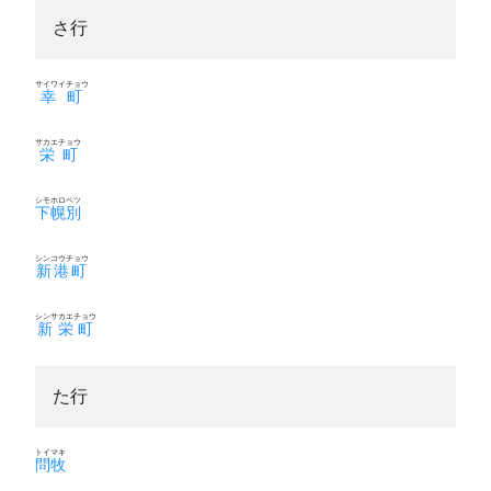
さ行
サイワイチョウ
幸町
サカエチョウ
栄町
シモホロベツ
下幌別
シンコウチョウ
新港町
シンサカエチョウ
新栄町
た行
トイマキ
問牧