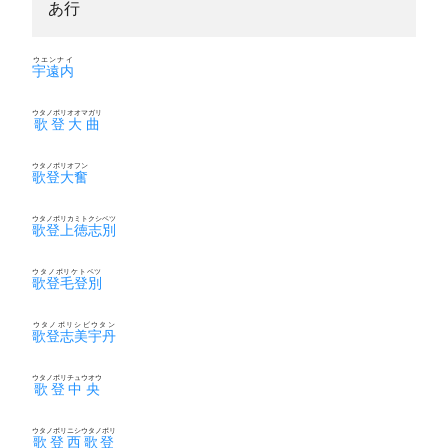
あ行
ウエンナイ
宇遠内
ウタノボリオオマガリ
歌登大曲
ウタノボリオフン
歌登大奮
ウタノボリカミトクシベツ
歌登上徳志別
ウタノボリケトベツ
歌登毛登別
ウタノボリシビウタン
歌登志美宇丹
ウタノボリチュウオウ
歌登中央
ウタノボリニシウタノボリ
歌登西歌登