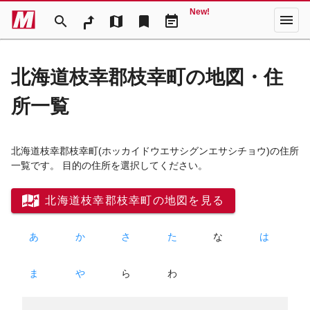
New!
menu
search
map
bookmark
event_note
北海道枝幸郡枝幸町の地図・住
所一覧
北海道枝幸郡枝幸町
(ホッカイドウエサシグンエサシチョウ)
の住所
一覧です。 目的の住所を選択してください。
北海道枝幸郡枝幸町の地図を見る
あ
か
さ
た
な
は
ま
や
ら
わ