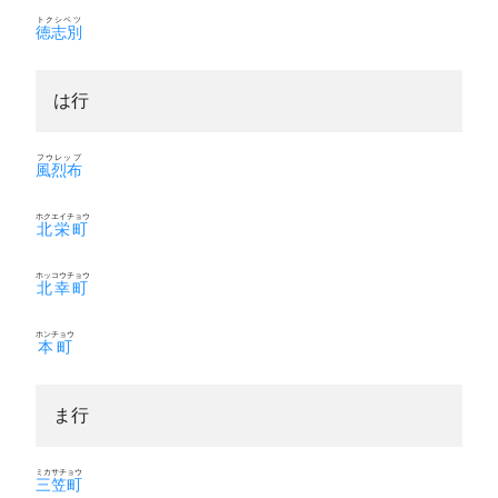
トクシベツ
徳志別
は行
フウレップ
風烈布
ホクエイチョウ
北栄町
ホッコウチョウ
北幸町
ホンチョウ
本町
ま行
ミカサチョウ
三笠町