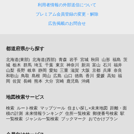
利用者情報の外部送信について
プレミアム会員登録の変更・解除
広告掲載のお問合せ
都道府県から探す
北海道(東部)
北海道(西部)
青森
岩手
宮城
秋田
山形
福島
茨
城
栃木
群馬
埼玉
千葉
東京
神奈川
新潟
富山
石川
福井
山梨
長野
岐阜
静岡
愛知
三重
滋賀
大阪
京都
兵庫
奈良
和歌山
鳥取
島根
岡山
広島
山口
徳島
香川
愛媛
高知
福
岡
佐賀
長崎
熊本
大分
宮崎
鹿児島
沖縄
地図検索サービス
検索
ルート検索
マップツール
住まい探し×未来地図
距離・面
積の計測
未来情報ランキング
住所一覧検索
郵便番号検索
駅
一覧検索
ジャンル一覧検索
ブックマーク
おでかけプラン