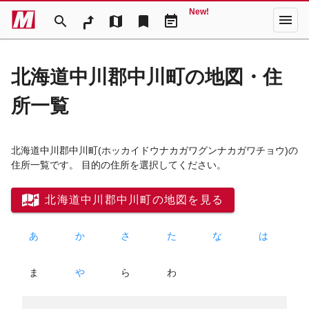
New!
menu
search
map
bookmark
event_note
北海道中川郡中川町の地図・住
所一覧
北海道中川郡中川町
(ホッカイドウナカガワグンナカガワチョウ)
の
住所一覧です。 目的の住所を選択してください。
北海道中川郡中川町の地図を見る
あ
か
さ
た
な
は
ま
や
ら
わ