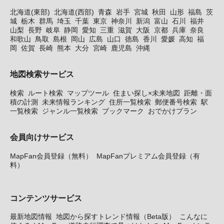
北海道(東部)
北海道(西部)
青森
岩手
宮城
秋田
山形
福島
茨
城
栃木
群馬
埼玉
千葉
東京
神奈川
新潟
富山
石川
福井
山梨
長野
岐阜
静岡
愛知
三重
滋賀
大阪
京都
兵庫
奈良
和歌山
鳥取
島根
岡山
広島
山口
徳島
香川
愛媛
高知
福
岡
佐賀
長崎
熊本
大分
宮崎
鹿児島
沖縄
地図検索サービス
検索
ルート検索
マップツール
住まい探し×未来地図
距離・面
積の計測
未来情報ランキング
住所一覧検索
郵便番号検索
駅
一覧検索
ジャンル一覧検索
ブックマーク
おでかけプラン
会員向けサービス
MapFan会員登録（無料）
MapFanプレミアム会員登録（有
料）
コンテンツサービス
最新地図情報
地図から探すトレンド情報（Beta版）
こんなに