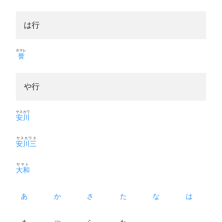
は行
ホマレ
誉
や行
ヤスカワ
安川
ヤスカワ３
安川三
ヤマト
大和
あ
か
さ
た
な
は