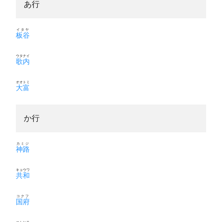
あ行
イタヤ
板谷
ウタナイ
歌内
オオトミ
大富
か行
カミジ
神路
キョウワ
共和
コクフ
国府