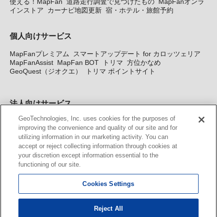
使える！MapFan
道路走行調査で見つけたもの
MapFanオンラ
インストア
カーナビ地図更新
宿・ホテル・旅館予約
個人向けサービス
MapFanプレミアム
スマートアップデート for カロッツェリア
MapFanAssist
MapFan BOT
トリマ
方位かなめ
GeoQuest（ジオクエ）
トリマ ポイントサイト
法人向けサービス
GeoTechnologies, Inc. uses cookies for the purposes of
法人向け地図・位置情報サービス
WEBサイト・システム向け地
improving the convenience and quality of our site and for
図API
Windows PC向け地図開発キット
MapFan DB
住所確認
utilizing information in our marketing activity. You can
サービス
MAP WORLD+
トリマ広告
Geo-Research
スグロ
accept or reject collecting information through cookies at
ジ
your discretion except information essential to the
functioning of our site.
カーナビ地図更新サービス
Cookies Settings
MapFan スマートメンバーズ
カロッツェリア地図割プラス
KENWOOD MapFan Club
Reject All