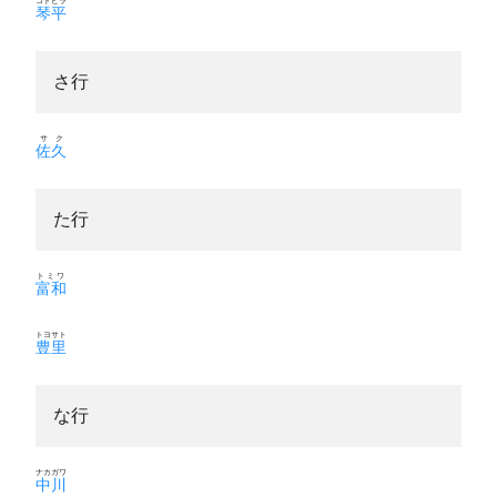
コトヒラ
琴平
さ行
サク
佐久
た行
トミワ
富和
トヨサト
豊里
な行
ナカガワ
中川