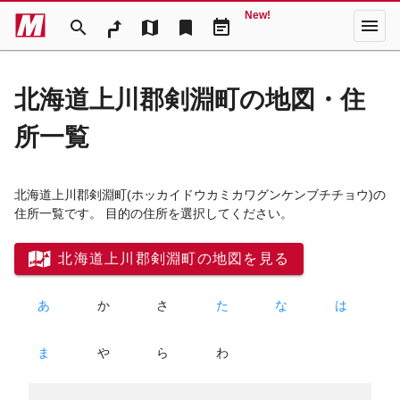
New!
menu
search
map
bookmark
event_note
北海道上川郡剣淵町の地図・住
所一覧
北海道上川郡剣淵町
(ホッカイドウカミカワグンケンブチチョウ)
の
住所一覧です。 目的の住所を選択してください。
北海道上川郡剣淵町の地図を見る
あ
か
さ
た
な
は
ま
や
ら
わ