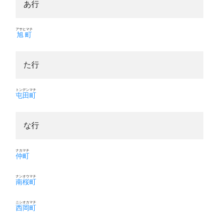
あ行
アサヒマチ
旭町
た行
トンデンマチ
屯田町
な行
ナカマチ
仲町
ナンオウマチ
南桜町
ニシオカマチ
西岡町