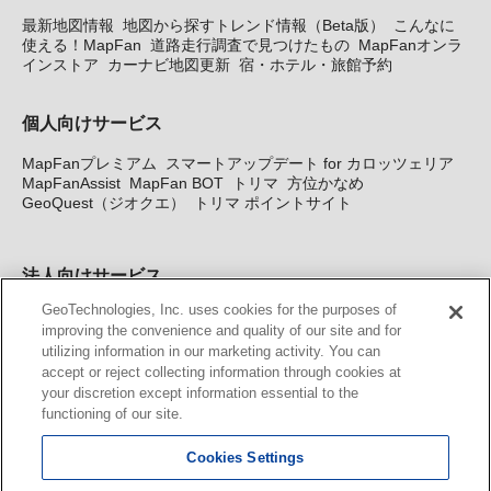
最新地図情報
地図から探すトレンド情報（Beta版）
こんなに
使える！MapFan
道路走行調査で見つけたもの
MapFanオンラ
インストア
カーナビ地図更新
宿・ホテル・旅館予約
個人向けサービス
MapFanプレミアム
スマートアップデート for カロッツェリア
MapFanAssist
MapFan BOT
トリマ
方位かなめ
GeoQuest（ジオクエ）
トリマ ポイントサイト
法人向けサービス
GeoTechnologies, Inc. uses cookies for the purposes of
法人向け地図・位置情報サービス
WEBサイト・システム向け地
improving the convenience and quality of our site and for
図API
Windows PC向け地図開発キット
MapFan DB
住所確認
utilizing information in our marketing activity. You can
サービス
MAP WORLD+
トリマ広告
Geo-Research
スグロ
accept or reject collecting information through cookies at
ジ
your discretion except information essential to the
functioning of our site.
カーナビ地図更新サービス
Cookies Settings
MapFan スマートメンバーズ
カロッツェリア地図割プラス