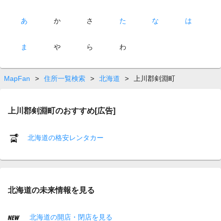
あ
か
さ
た
な
は
ま
や
ら
わ
MapFan
>
住所一覧検索
>
北海道
>
上川郡剣淵町
上川郡剣淵町のおすすめ[広告]
北海道の格安レンタカー
北海道の未来情報を見る
北海道の開店・閉店を見る