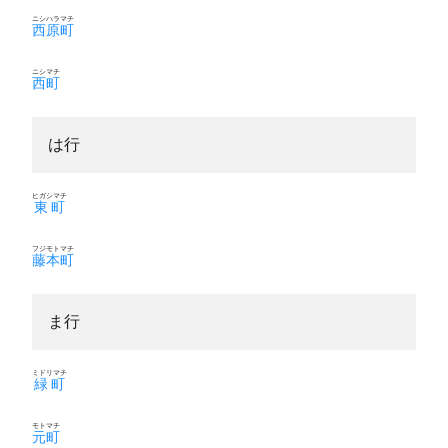
ニシハラマチ
西原町
ニシマチ
西町
は行
ヒガシマチ
東町
フジモトマチ
藤本町
ま行
ミドリマチ
緑町
モトマチ
元町