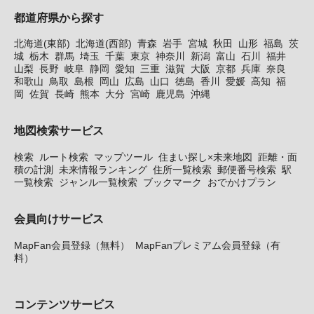
都道府県から探す
北海道(東部)
北海道(西部)
青森
岩手
宮城
秋田
山形
福島
茨
城
栃木
群馬
埼玉
千葉
東京
神奈川
新潟
富山
石川
福井
山梨
長野
岐阜
静岡
愛知
三重
滋賀
大阪
京都
兵庫
奈良
和歌山
鳥取
島根
岡山
広島
山口
徳島
香川
愛媛
高知
福
岡
佐賀
長崎
熊本
大分
宮崎
鹿児島
沖縄
地図検索サービス
検索
ルート検索
マップツール
住まい探し×未来地図
距離・面
積の計測
未来情報ランキング
住所一覧検索
郵便番号検索
駅
一覧検索
ジャンル一覧検索
ブックマーク
おでかけプラン
会員向けサービス
MapFan会員登録（無料）
MapFanプレミアム会員登録（有
料）
コンテンツサービス