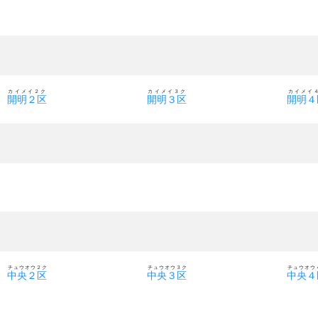
カイメイ２ク
カイメイ３ク
カイメイ
開明２区
開明３区
開明４
チュウオウ２ク
チュウオウ３ク
チュウオウ
中央２区
中央３区
中央４