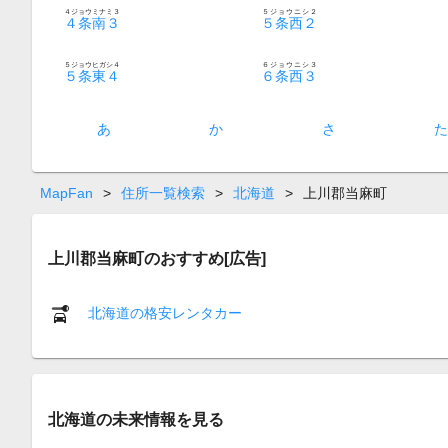
４ジョウミナミ３
５ジョウニシ２
４条南３
５条西２
５ジョウヒガシ４
６ジョウニシ３
５条東４
６条西３
あ
か
さ
MapFan
>
住所一覧検索
>
北海道
>
上川郡当麻町
上川郡当麻町のおすすめ[広告]
北海道の格安レンタカー
北海道の未来情報を見る