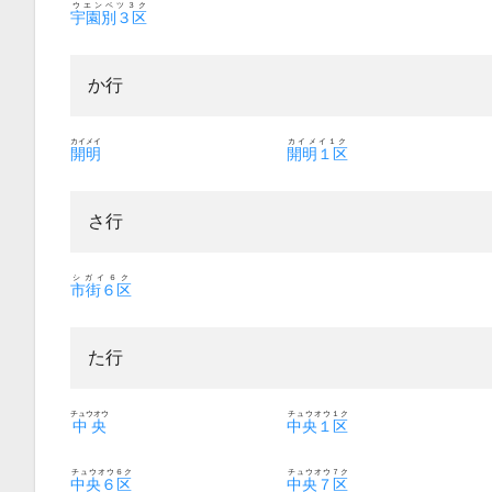
ウエンベツ３ク
宇園別３区
か行
カイメイ
カイメイ１ク
開明
開明１区
さ行
シガイ６ク
市街６区
た行
チュウオウ
チュウオウ１ク
中央
中央１区
チュウオウ６ク
チュウオウ７ク
中央６区
中央７区