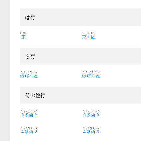
は行
ヒガシ
ヒガシ１ク
東
東１区
ら行
ロクゴウ１ク
ロクゴウ２ク
緑郷１区
緑郷２区
その他行
３ジョウニシ２
３ジョウニシ３
３条西２
３条西３
４ジョウニシ２
４ジョウニシ３
４条西２
４条西３