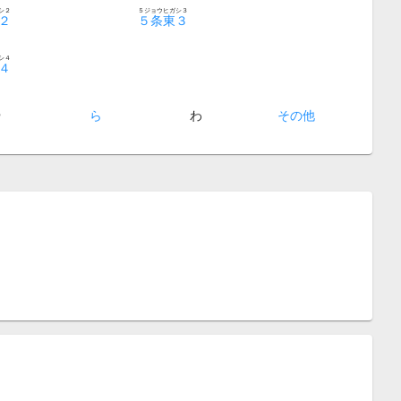
シ２
５ジョウヒガシ３
２
５条東３
シ４
４
や
ら
わ
その他