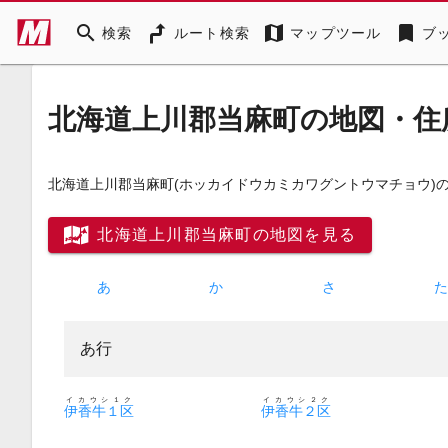
search
map
bookmark
検索
ルート検索
マップツール
ブ
北海道上川郡当麻町の地図・住
北海道上川郡当麻町
(ホッカイドウカミカワグントウマチョウ)
北海道上川郡当麻町の地図を見る
あ
か
さ
あ行
イカウシ１ク
イカウシ２ク
伊香牛１区
伊香牛２区