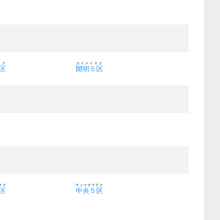
４ク
カイメイ５ク
区
開明５区
４ク
チュウオウ５ク
区
中央５区