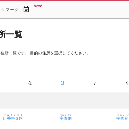
New!
event_note
ックマーク
所一覧
の住所一覧です。 目的の住所を選択してください。
た
な
は
ま
イカウシ３ク
ウエンベツ
ウエンベ
伊香牛３区
宇園別
宇園別