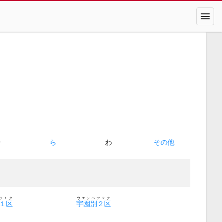
menu
や
ら
わ
その他
ツ１ク
ウエンベツ２ク
１区
宇園別２区