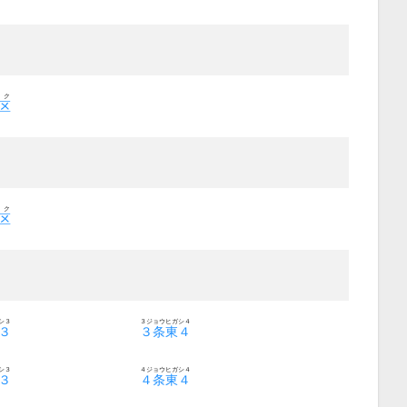
３ク
区
５ク
区
シ３
３ジョウヒガシ４
３
３条東４
シ３
４ジョウヒガシ４
３
４条東４