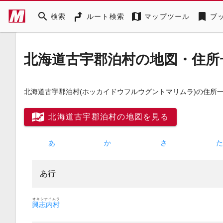
search
map
bookmark
検索
ルート検索
マップツール
ブ
北海道古宇郡泊村の地図・住所
北海道古宇郡泊村
(ホッカイドウフルウグントマリムラ)
の住所
北海道古宇郡泊村の地図を見る
あ
か
さ
あ行
オキシナイムラ
興志内村