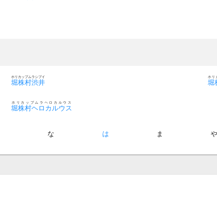
ホリカップムラシブイ
ホリ
堀株村渋井
堀
ホリカップムラヘロカルウス
堀株村ヘロカルウス
た
な
は
ま