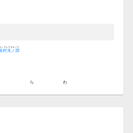
カップムラタキノマ
株村滝ノ澗
や
ら
わ