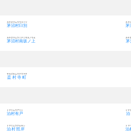
カヤヌマムラウスベツ
カヤ
茅沼村臼別
茅
カヤヌマムラミナミサカノウエ
カヤ
茅沼村南坂ノ上
茅
サカズキムラテラマチ
盃村寺町
トマリムラアリト
トマ
泊村有戸
泊
トマリムラテルキシ
トマ
泊村照岸
泊