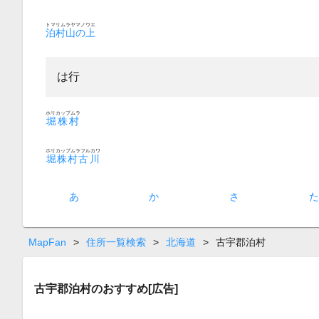
トマリムラヤマノウエ
泊村山の上
は行
ホリカップムラ
堀株村
ホリカップムラフルカワ
堀株村古川
あ
か
さ
MapFan
>
住所一覧検索
>
北海道
>
古宇郡泊村
古宇郡泊村のおすすめ[広告]