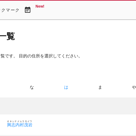
New!
event_note
ックマーク
一覧
一覧です。 目的の住所を選択してください。
た
な
は
ま
オキシナイムラモイワ
興志内村茂岩