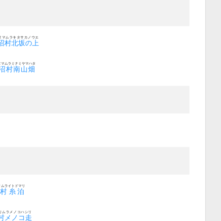
ヌマムラキタサカノウエ
沼村北坂の上
ヌマムラミナミヤマハタ
沼村南山畑
リムライトドマリ
村糸泊
リムラメノコハシリ
村メノコ走