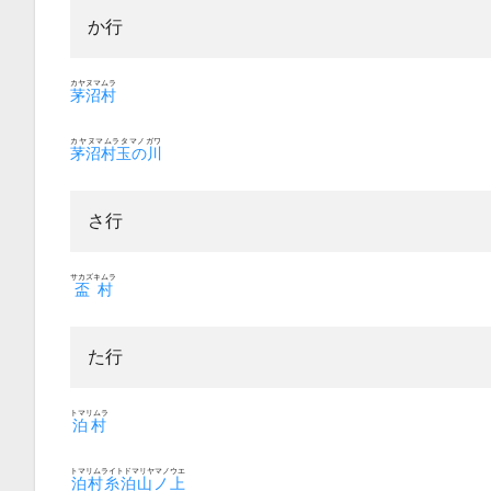
か行
カヤヌマムラ
茅沼村
カヤヌマムラタマノガワ
茅沼村玉の川
さ行
サカズキムラ
盃村
た行
トマリムラ
泊村
トマリムライトドマリヤマノウエ
泊村糸泊山ノ上